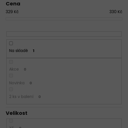
Cena
d
a
329
Kč
330
Kč
u
j
k
í
t
t
ů
?
D
Na skladě
1
o
p
o
Akce
0
r
u
Novinka
0
č
u
2 ks v balení
0
j
e
m
Velikost
e