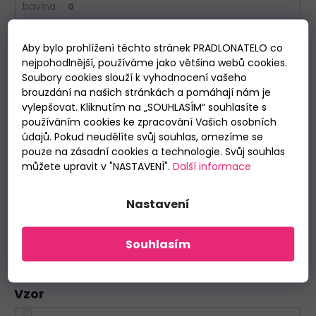
bavlna
0
Výrobce
Aby bylo prohlížení těchto stránek PRADLONATELO co
nejpohodlnější, používáme jako většina webů cookies.
Soubory cookies slouží k vyhodnocení vašeho
Andrie
0
brouzdání na našich stránkách a pomáhají nám je
vylepšovat. Kliknutím na „SOUHLASÍM“ souhlasíte s
Atlantic
0
používáním cookies ke zpracování Vašich osobních
údajů. Pokud neudělíte svůj souhlas, omezíme se
pouze na zásadní cookies a technologie. Svůj souhlas
Cornette
0
můžete upravit v "NASTAVENÍ".
Další informace
Italian Fashion
1
Nastavení
Lama
0
Souhlasím
Represent
0
Vzor