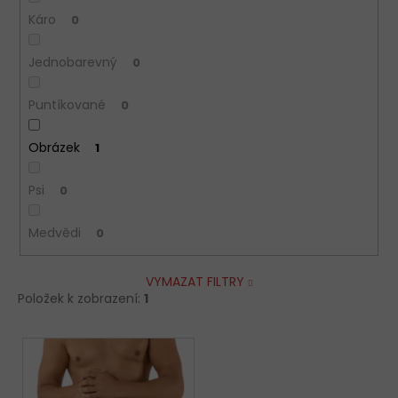
Káro
0
Jednobarevný
0
Puntíkované
0
Obrázek
1
Psi
0
Medvědi
0
VYMAZAT FILTRY
Položek k zobrazení:
1
V
ý
p