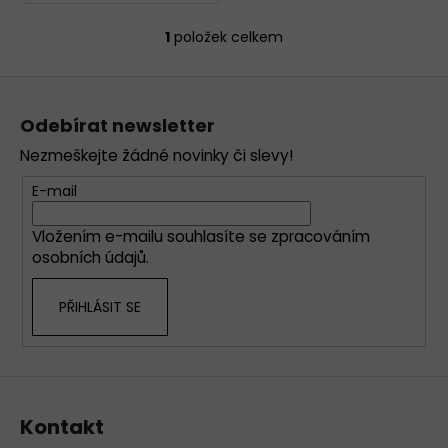
1
položek celkem
O
v
Z
l
á
á
Odebírat newsletter
d
p
a
Nezmeškejte žádné novinky či slevy!
a
c
t
E-mail
í
í
p
Vložením e-mailu souhlasíte se
zpracováním
r
osobních údajů
.
v
k
PŘIHLÁSIT SE
y
v
ý
p
i
s
Kontakt
u