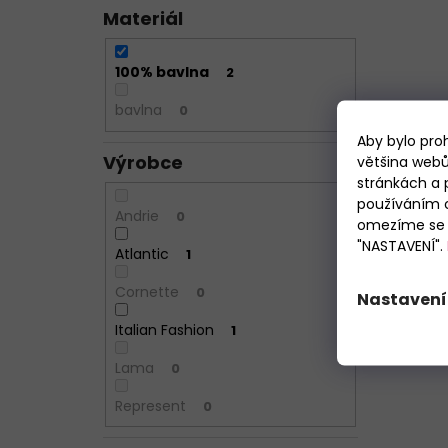
Materiál
100% bavlna
2
bavlna
0
Aby bylo pro
Výrobce
většina webů
stránkách a 
používáním c
Andrie
0
omezíme se p
"NASTAVENÍ".
Atlantic
1
Cornette
0
Nastavení
Italian Fashion
1
Lama
0
Represent
0