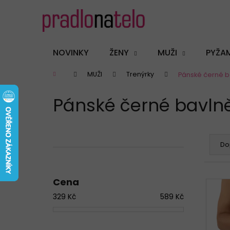
K
Přejít
na
o
obsah
Zpět
Zpět
š
do
do
í
NOVINKY
ŽENY
MUŽI
PYŽA
k
obchodu
obchodu
Domů
MUŽI
Trenýrky
Pánské černé ba
Pánské černé bavlněn
P
Ř
o
a
Do
s
z
t
e
Cena
r
n
V
a
í
329
Kč
589
Kč
ý
n
p
p
n
r
i