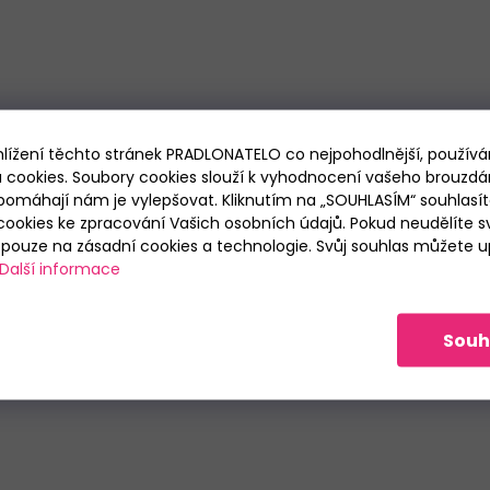
hlížení těchto stránek PRADLONATELO co nejpohodlnější, použív
 cookies. Soubory cookies slouží k vyhodnocení vašeho brouzdá
pomáhají nám je vylepšovat. Kliknutím na „SOUHLASÍM“ souhlasít
ookies ke zpracování Vašich osobních údajů. Pokud neudělíte sv
ouze na zásadní cookies a technologie. Svůj souhlas můžete up
Další informace
Souh