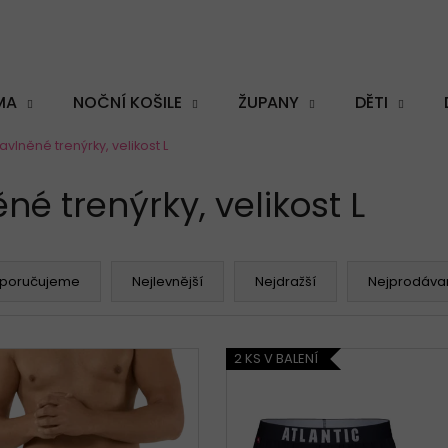
MA
NOČNÍ KOŠILE
ŽUPANY
DĚTI
vlněné trenýrky, velikost L
Co potřebujete najít?
é trenýrky, velikost L
poručujeme
Nejlevnější
Nejdražší
Nejprodávan
HLEDAT
2 KS V BALENÍ
Doporučujeme