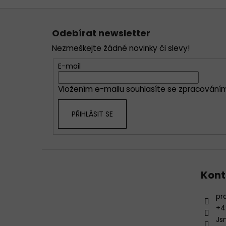
Z
á
Odebírat newsletter
p
Nezmeškejte žádné novinky či slevy!
a
t
E-mail
í
Vložením e-mailu souhlasíte se
zpracováním
PŘIHLÁSIT SE
Kont
pr
+4
Js