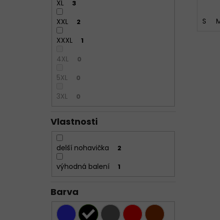
XL
3
S
XXL
2
XXXL
1
4XL
0
5XL
0
3XL
0
Vlastnosti
delší nohavička
2
výhodná balení
1
Barva