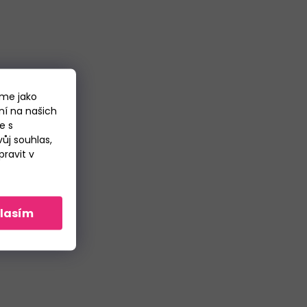
áme jako
ní na našich
e s
ůj souhlas,
ravit v
lasím