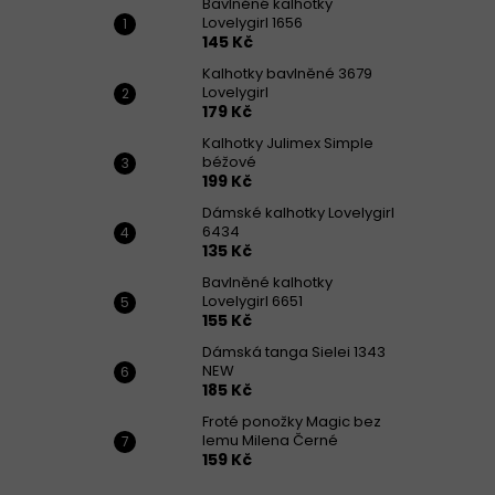
Bavlněné kalhotky
Lovelygirl 1656
145 Kč
Kalhotky bavlněné 3679
Lovelygirl
179 Kč
Kalhotky Julimex Simple
béžové
199 Kč
Dámské kalhotky Lovelygirl
6434
135 Kč
Bavlněné kalhotky
Lovelygirl 6651
155 Kč
Dámská tanga Sielei 1343
NEW
185 Kč
Froté ponožky Magic bez
lemu Milena Černé
159 Kč