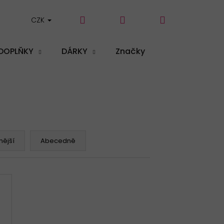
Hledat
Přihlášení
Nákupní
CZK
DOPLŇKY
DÁRKY
Značky
košík
ější
Abecedně