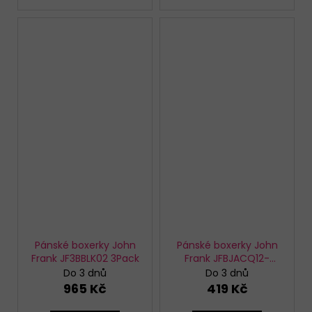
Pánské boxerky John
Pánské boxerky John
Frank JF3BBLK02 3Pack
Frank JFBJACQ12-
TEDDY
Do 3 dnů
Do 3 dnů
965 Kč
419 Kč