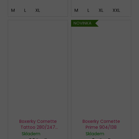
M
L
XL
M
L
XL
XXL
NOVINKA
Boxerky Cornette
Boxerky Cornette
Tattoo 280/247
Prime 904/138
Fishbone
Skladem
Skladem