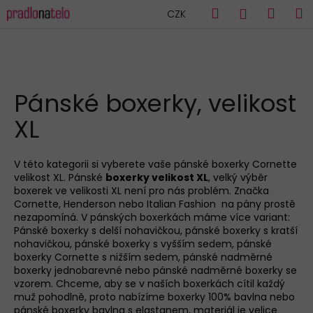
K
Přejít
Hledat
Náku
M
Přihlášen
CZK
na
o
obsah
Zpět
Zpět
košík
š
í
C
k
HLEDAT
o
Pánské boxerky, velikost
p
XL
o
t
ř
V této kategorii si vyberete vaše pánské boxerky Cornette
velikost XL. Pánské
boxerky velikost XL
, velký výběr
e
boxerek ve velikosti XL není pro nás problém. Značka
b
Cornette, Henderson nebo Italian Fashion na pány prostě
u
nezapomíná. V pánských boxerkách máme více variant:
Pánské boxerky s delší nohavičkou, pánské boxerky s kratší
j
nohavičkou, pánské boxerky s vyšším sedem, pánské
e
boxerky Cornette s nižším sedem, pánské nadměrné
boxerky jednobarevné nebo pánské nadměrné boxerky se
t
vzorem. Chceme, aby se v naších boxerkách cítil každý
e
muž pohodlně, proto nabízíme boxerky 100% bavlna nebo
n
pánské boxerky bavlna s elastanem, materiál je velice