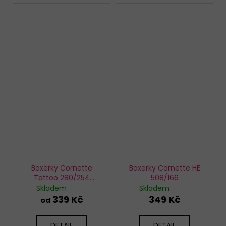
Boxerky Cornette
Boxerky Cornette HE
Tattoo 280/254
508/166
Hornet
Skladem
Skladem
339 Kč
349 Kč
od
DETAIL
DETAIL