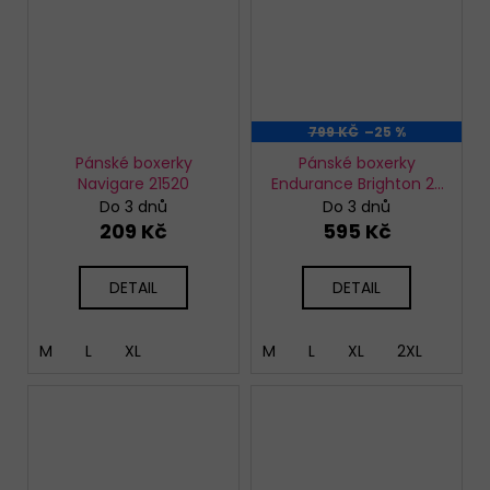
799 KČ
–25 %
Pánské boxerky
Pánské boxerky
Navigare 21520
Endurance Brighton 2-
pack
Do 3 dnů
Do 3 dnů
209 Kč
595 Kč
DETAIL
DETAIL
M
L
XL
M
L
XL
2XL