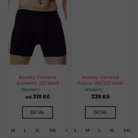
Boxerky Cornette
Boxerky Cornette
Authentic 220 black
Tattoo 280/233 Relax
Skladem
Skladem
319 Kč
339 Kč
od
DETAIL
DETAIL
M
L
XL
XXL
4XL
S
5XL
M
L
XL
XXL