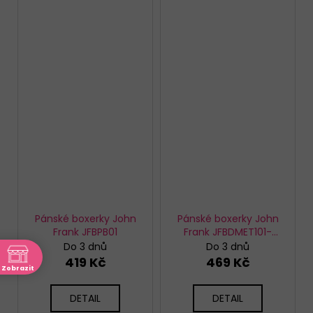
Pánské boxerky John
Pánské boxerky John
Frank JFBPB01
Frank JFBDMET101-
CHAIN GOLD
Do 3 dnů
Do 3 dnů
419 Kč
469 Kč
Zobrazit
ně
DETAIL
DETAIL
akt