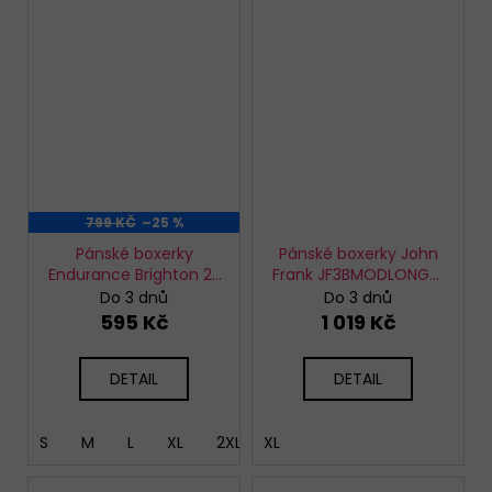
799 KČ
–25 %
Pánské boxerky
Pánské boxerky John
Endurance Brighton 2-
Frank JF3BMODLONG01
pack
3PACK
Do 3 dnů
Do 3 dnů
595 Kč
1 019 Kč
DETAIL
DETAIL
S
M
L
XL
2XL
XL