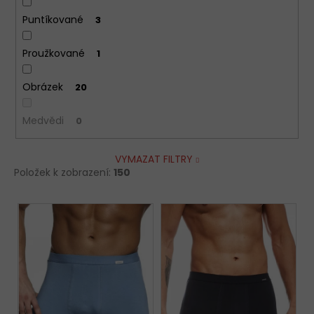
Puntíkované
3
Proužkované
1
Obrázek
20
Medvědi
0
VYMAZAT FILTRY
Položek k zobrazení:
150
V
ý
p
i
s
p