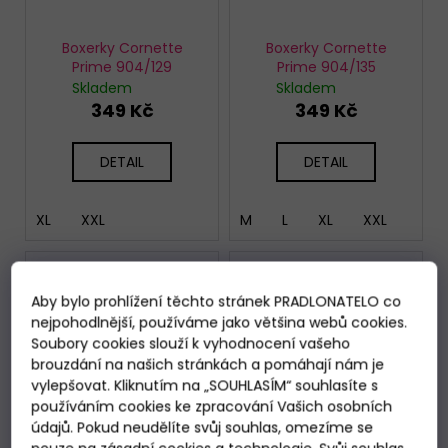
Boxerky Cornette
Boxerky Cornette
Prime 904/129
Prime 904/135
Skladem
Skladem
349 Kč
349 Kč
DETAIL
DETAIL
XL
XXL
M
L
XL
XXL
Aby bylo prohlížení těchto stránek PRADLONATELO co
nejpohodlnější, používáme jako většina webů cookies.
Soubory cookies slouží k vyhodnocení vašeho
brouzdání na našich stránkách a pomáhají nám je
vylepšovat. Kliknutím na „SOUHLASÍM“ souhlasíte s
používáním cookies ke zpracování Vašich osobních
údajů. Pokud neudělíte svůj souhlas, omezíme se