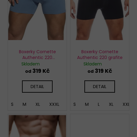
r
o
d
u
k
t
ů
Boxerky Cornette
Boxerky Cornette
Authentic 220
Authentic 220 grafite
sv.modré
Skladem
Skladem
319 Kč
319 Kč
od
od
DETAIL
DETAIL
S
M
XL
XXXL
5XL
S
M
L
XL
XXL