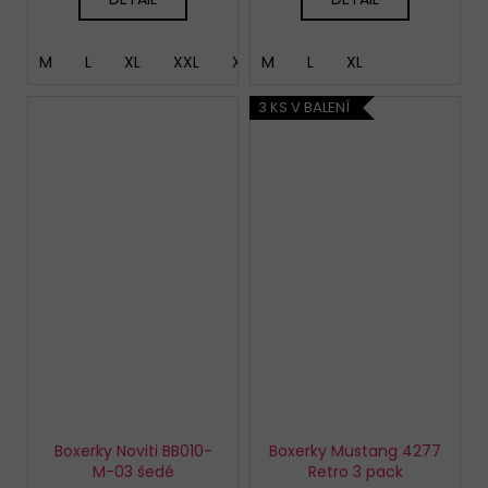
M
L
XL
XXL
XXXL
M
4XL
L
XL
3 KS V BALENÍ
Boxerky Noviti BB010-
Boxerky Mustang 4277
M-03 šedé
Retro 3 pack