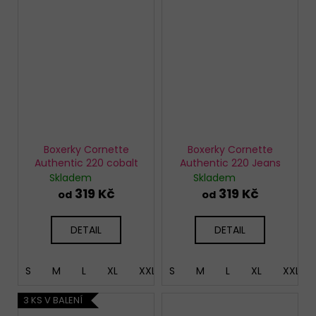
Boxerky Cornette
Boxerky Cornette
Authentic 220 cobalt
Authentic 220 Jeans
Skladem
Skladem
319 Kč
319 Kč
od
od
DETAIL
DETAIL
S
M
L
XL
XXL
S
XXXL
M
5XL
L
XL
XXL
3 KS V BALENÍ