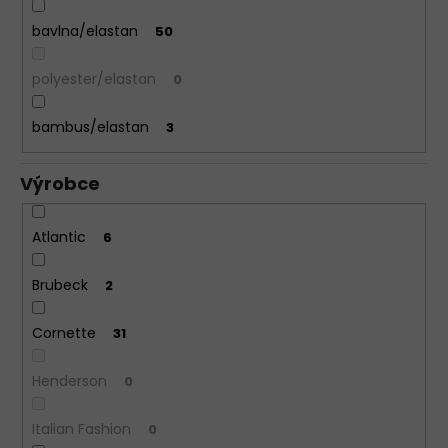
bavlna/elastan
50
polyester/elastan
0
bambus/elastan
3
Výrobce
Atlantic
6
Brubeck
2
Cornette
31
Henderson
0
Italian Fashion
0