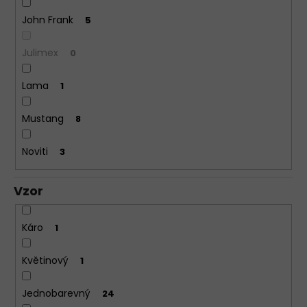
John Frank
5
Julimex
0
Lama
1
Mustang
8
Noviti
3
Vzor
Káro
1
Květinový
1
Jednobarevný
24