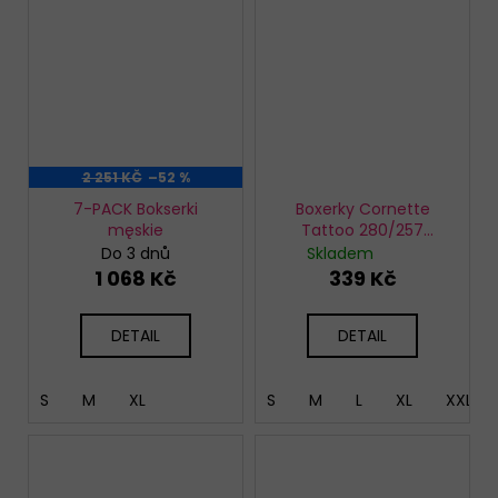
2 251 KČ
–52 %
7-PACK Bokserki
Boxerky Cornette
męskie
Tattoo 280/257
Legend rider
Do 3 dnů
Skladem
1 068 Kč
339 Kč
DETAIL
DETAIL
S
M
XL
S
M
L
XL
XXL