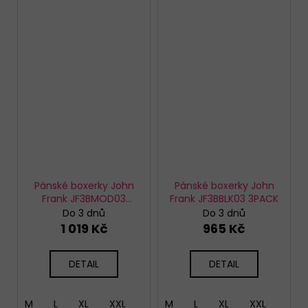
Pánské boxerky John
Pánské boxerky John
Frank JF3BMOD03
Frank JF3BBLK03 3PACK
3Pack
Do 3 dnů
Do 3 dnů
1 019 Kč
965 Kč
DETAIL
DETAIL
M
L
XL
XXL
M
L
XL
XXL