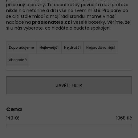
příjemný a pružný. To ocení každý pevnější muž, protože
a
nikde nic netáhne a drží vše na svém místě. Pro pány co
j
se cítí stále mladí a mají rádi srandu, máme v naší
í
nabídce na
pradlonatelo.cz
i veselé boxerky. Věříme, že
si u nás vyberete, co hledáte a budete spokojeni.
t
?
Ř
a
Doporučujeme
Nejlevnější
Nejdražší
Nejprodávanější
D
z
o
Abecedně
e
p
n
o
í
r
ZAVŘÍT FILTR
u
p
č
r
u
o
j
Cena
d
e
149
Kč
1068
Kč
u
m
k
e
t