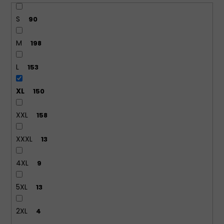
S
90
M
198
L
153
XL
150
XXL
158
XXXL
13
4XL
9
5XL
13
2XL
4