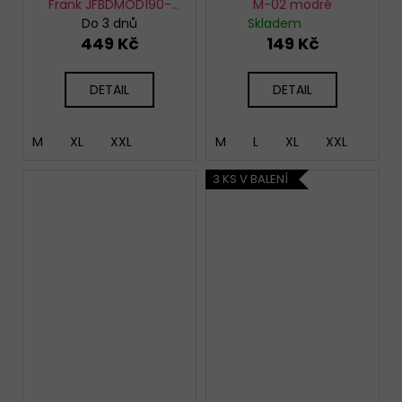
Frank JFBDMOD190-
M-02 modré
MR.DOG
Do 3 dnů
Skladem
449 Kč
149 Kč
DETAIL
DETAIL
M
XL
XXL
M
L
XL
XXL
3 KS V BALENÍ