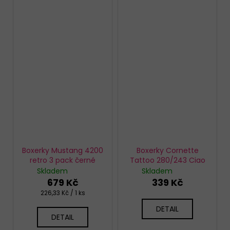
Boxerky Mustang 4200
Boxerky Cornette
retro 3 pack černé
Tattoo 280/243 Ciao
Skladem
Skladem
679 Kč
339 Kč
Měrná
226,33 Kč / 1 ks
cena:
DETAIL
DETAIL