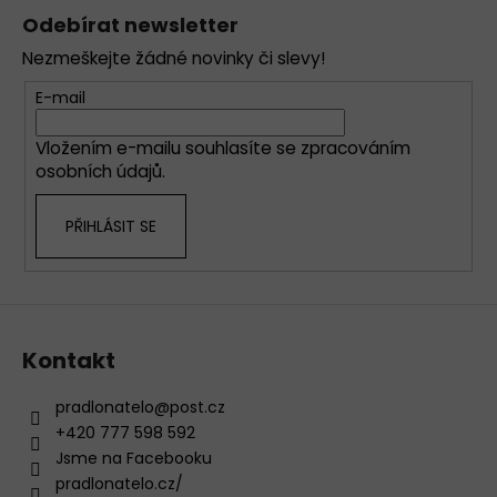
á
á
Odebírat newsletter
d
p
a
Nezmeškejte žádné novinky či slevy!
a
c
t
E-mail
í
í
p
Vložením e-mailu souhlasíte se
zpracováním
r
osobních údajů
.
v
k
PŘIHLÁSIT SE
y
v
ý
p
i
s
Kontakt
u
pradlonatelo
@
post.cz
+420 777 598 592
Jsme na Facebooku
pradlonatelo.cz/