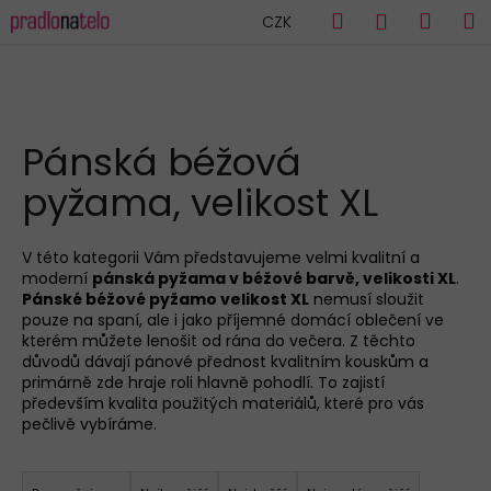
K
Přejít
Hledat
Náku
M
Přihlášen
CZK
na
o
obsah
Zpět
Zpět
košík
š
í
C
k
HLEDAT
o
Pánská béžová
p
pyžama, velikost XL
o
t
ř
V této kategorii Vám představujeme velmi kvalitní a
moderní
pánská pyžama v béžové barvě, velikosti XL
.
e
Pánské béžové pyžamo velikost XL
nemusí sloužit
b
pouze na spaní, ale i jako příjemné domácí oblečení ve
u
kterém můžete lenošit od rána do večera. Z těchto
důvodů dávají pánové přednost kvalitním kouskům a
j
primárně zde hraje roli hlavně pohodlí. To zajistí
e
především kvalita použitých materiálů, které pro vás
pečlivě vybíráme.
t
e
Ř
n