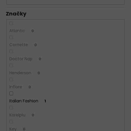
Značky
Atlantic
0
Cornette
0
Doctor Nap
0
Henderson
0
Infiore
0
Italian Fashion
1
Karelpiu
0
Key
0