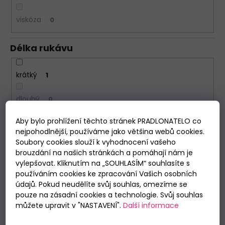
viskóza
0
Délka rukávu
krátký
1
dlouhý
0
Aby bylo prohlížení těchto stránek PRADLONATELO co
Délka nohavic
nejpohodlnější, používáme jako většina webů cookies.
Soubory cookies slouží k vyhodnocení vašeho
brouzdání na našich stránkách a pomáhají nám je
krátké
1
vylepšovat. Kliknutím na „SOUHLASÍM“ souhlasíte s
používáním cookies ke zpracování Vašich osobních
dlouhé
0
údajů. Pokud neudělíte svůj souhlas, omezíme se
pouze na zásadní cookies a technologie. Svůj souhlas
můžete upravit v "NASTAVENÍ".
Další informace
Období