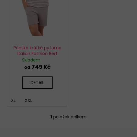
o
d
u
k
t
ů
Pánské krátké pyžamo
Italian Fashion Bert
Skladem
749 Kč
od
DETAIL
XL
XXL
1
položek celkem
O
v
Z
l