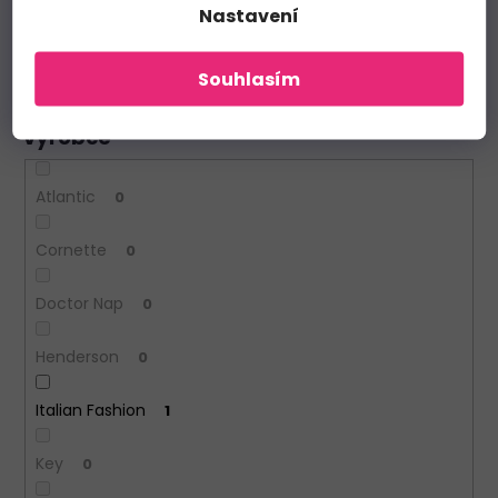
Nastavení
Letní
1
Zimní
0
Souhlasím
Výrobce
Atlantic
0
Cornette
0
Doctor Nap
0
Henderson
0
Italian Fashion
1
Key
0