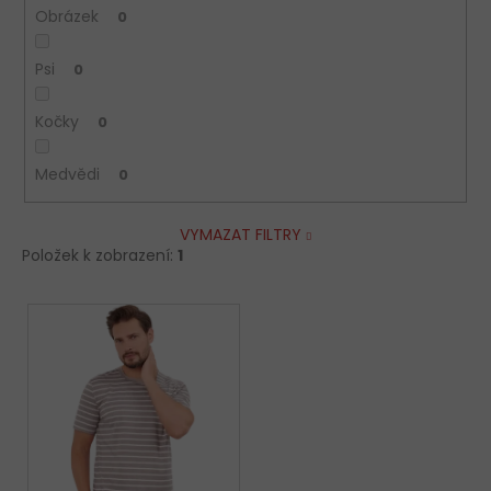
Obrázek
0
Psi
0
Kočky
0
Medvědi
0
VYMAZAT FILTRY
Položek k zobrazení:
1
V
ý
p
i
s
p
r