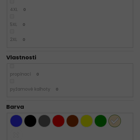
4XL
0
5XL
0
2XL
0
Vlastnosti
propínací
0
pyžamové kalhoty
0
Barva