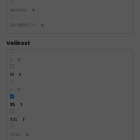
KALHOTKY
Novinka
0
JULIMEX
SIMPLE
BÉŽOVÉ
ZLEVNĚNO %
0
199
Kč
Velikost
S
0
M
1
L
0
XL
1
XXL
1
XXXL
0