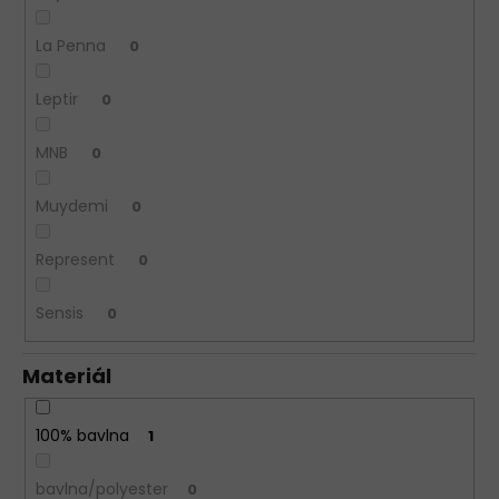
La Penna
0
Leptir
0
MNB
0
Muydemi
0
Represent
0
Sensis
0
Materiál
100% bavlna
1
bavlna/polyester
0