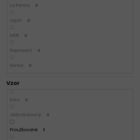
La Penna
0
Leptir
0
MNB
0
Represent
0
Sensis
0
Vzor
Káro
0
Jednobarevný
0
Proužkované
1