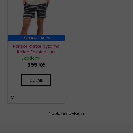
o
d
u
k
t
799 KČ
–50 %
ů
Pánské krátké pyžamo
Italian Fashion Lars
Skladem
399 Kč
DETAIL
M
1
položek celkem
O
v
Z
l