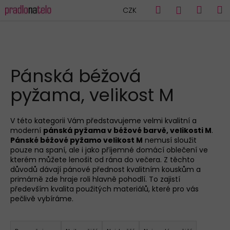
K
Přejít
Hledat
Náku
M
Přihlášen
CZK
na
o
obsah
Zpět
Zpět
košík
š
í
C
k
HLEDAT
o
Pánská béžová
p
pyžama, velikost M
o
t
ř
V této kategorii Vám představujeme velmi kvalitní a
moderní
pánská pyžama v béžové barvě, velikosti M
.
e
Pánské béžové pyžamo velikost M
nemusí sloužit
b
pouze na spaní, ale i jako příjemné domácí oblečení ve
u
kterém můžete lenošit od rána do večera. Z těchto
důvodů dávají pánové přednost kvalitním kouskům a
j
primárně zde hraje roli hlavně pohodlí. To zajistí
e
především kvalita použitých materiálů, které pro vás
pečlivě vybíráme.
t
e
Ř
n