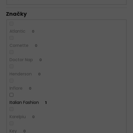
Značky
Atlantic
0
Cornette
0
Doctor Nap
0
Henderson
0
Infiore
0
Italian Fashion
1
Karelpiu
0
Key
0