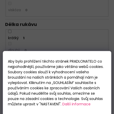
viskóza
0
Délka rukávu
krátký
1
dlouhý
0
Aby bylo prohlížení těchto stránek PRADLONATELO co
Délka nohavic
nejpohodlnější, používáme jako většina webů cookies.
Soubory cookies slouží k vyhodnocení vašeho
brouzdání na našich stránkách a pomáhají nám je
krátké
1
vylepšovat. Kliknutím na „SOUHLASÍM“ souhlasíte s
používáním cookies ke zpracování Vašich osobních
dlouhé
0
údajů. Pokud neudělíte svůj souhlas, omezíme se
pouze na zásadní cookies a technologie. Svůj souhlas
můžete upravit v "NASTAVENÍ".
Další informace
Období