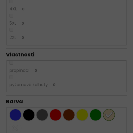
4XL
0
5XL
0
2XL
0
Vlastnosti
propínací
0
pyžamové kalhoty
0
Barva