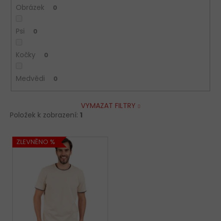
Obrázek
0
Psi
0
Kočky
0
Medvědi
0
VYMAZAT FILTRY
Položek k zobrazení:
1
V
ZLEVNĚNO %
ý
p
i
s
p
r