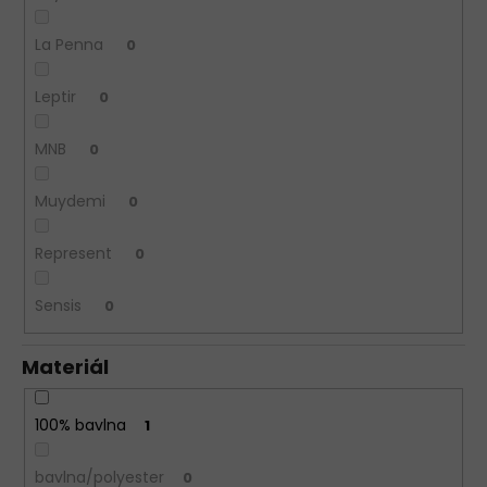
La Penna
0
Leptir
0
MNB
0
Muydemi
0
Represent
0
Sensis
0
Materiál
100% bavlna
1
bavlna/polyester
0