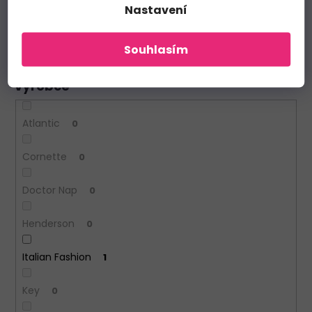
Nastavení
Letní
1
Zimní
0
Souhlasím
Výrobce
Atlantic
0
Cornette
0
Doctor Nap
0
Henderson
0
Italian Fashion
1
Key
0