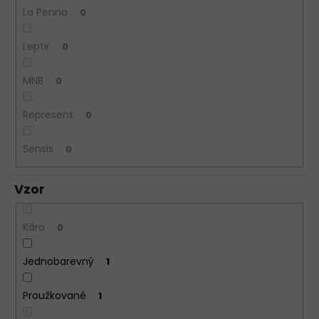
La Penna
0
Leptir
0
MNB
0
Represent
0
Sensis
0
Vzor
Káro
0
Jednobarevný
1
Proužkované
1