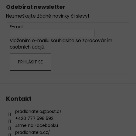
á
á
Odebírat newsletter
d
p
a
Nezmeškejte žádné novinky či slevy!
a
c
t
E-mail
í
í
p
Vložením e-mailu souhlasíte se
zpracováním
r
osobních údajů
.
v
k
PŘIHLÁSIT SE
y
v
ý
p
i
s
Kontakt
u
pradlonatelo
@
post.cz
+420 777 598 592
Jsme na Facebooku
pradlonatelo.cz/