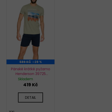
589 KČ
–28 %
Pánské krátké pyžamo
Henderson 39725
nature
Skladem
419 Kč
DETAIL
XXL