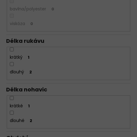
bavlna/polyester
0
viskóza
0
Délka rukávu
krátký
1
dlouhý
2
Délka nohavic
krátké
1
dlouhé
2