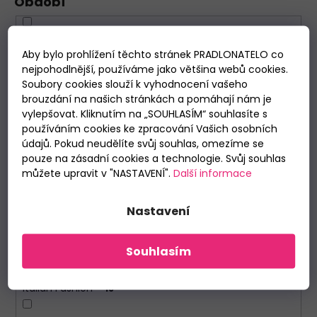
Období
Letní
1
Aby bylo prohlížení těchto stránek PRADLONATELO co
nejpohodlnější, používáme jako většina webů cookies.
Zimní
2
Soubory cookies slouží k vyhodnocení vašeho
brouzdání na našich stránkách a pomáhají nám je
Výrobce
vylepšovat. Kliknutím na „SOUHLASÍM“ souhlasíte s
používáním cookies ke zpracování Vašich osobních
údajů. Pokud neudělíte svůj souhlas, omezíme se
Atlantic
10
pouze na zásadní cookies a technologie. Svůj souhlas
můžete upravit v "NASTAVENÍ".
Další informace
Cornette
52
Nastavení
Doctor Nap
2
Souhlasím
Henderson
3
Italian Fashion
18