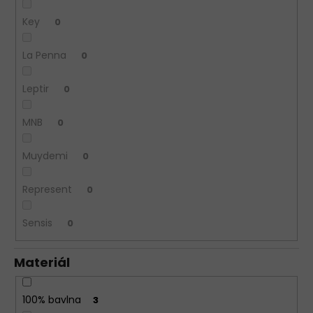
Key
0
La Penna
0
Leptir
0
MNB
0
Muydemi
0
Represent
0
Sensis
0
Materiál
100% bavlna
3