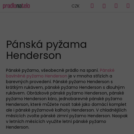
K
Přejít
Hledat
Náku
M
Přihlášen
CZK
na
o
obsah
Zpět
Zpět
košík
š
í
C
k
HLEDAT
o
Pánská pyžama
p
Henderson
o
t
ř
Pánské pyžamo
, všeobecně prádlo na spaní.
Pánské
bavlněné pyžamo Henderson
je v mnoha střizích a
e
barevných provedení.
Pánské pyžamo Henderson s
b
krátkým rukávem
,
pánské pyžamo Henderson s dlouhým
u
rukávem
.
Obrázkové pánské pyžamo Henderson
, pánské
pyžamo Henderson káro,
jednobarevné pánské pyžamo
j
Henderson
, které můžete nosit také jako
domácí komplet
e
ale i
pánské pyžamové kalhoty Henderson
. V chladnějších
měsících zvolte
pánské zimní
pyžamo Henderson
. Naopak
t
v letních měsících využite
letní pánské pyžamo
e
Henderson
.
n