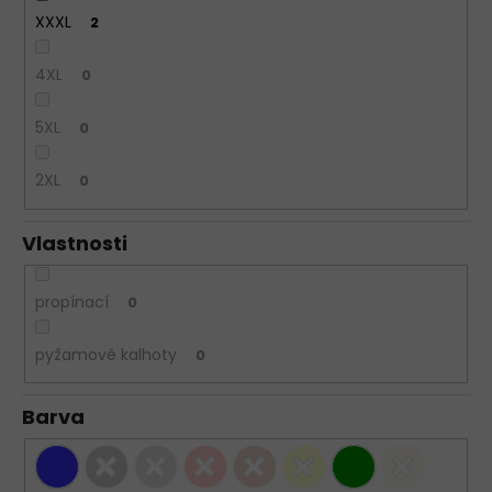
XXXL
2
4XL
0
5XL
0
2XL
0
Vlastnosti
propínací
0
pyžamové kalhoty
0
Barva