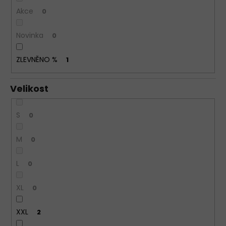
Akce
0
DÁMSKÁ
TANGA
SIELEI
Novinka
0
1343
NEW
ZLEVNĚNO %
1
185
Kč
Velikost
S
0
M
0
L
0
XL
0
XXL
2