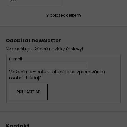
3
položek celkem
O
v
Z
l
á
á
Odebírat newsletter
d
p
a
Nezmeškejte žádné novinky či slevy!
a
c
t
E-mail
í
í
p
Vložením e-mailu souhlasíte se
zpracováním
r
osobních údajů
.
v
k
PŘIHLÁSIT SE
y
v
ý
p
i
s
Kontakt