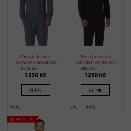
p
r
o
d
u
k
t
ů
Pánský domácí
Pánský domácí
komplet Henderson
komplet Henderson
41916-05X
41914-59X
Skladem
Skladem
1 290 Kč
1 290 Kč
DETAIL
DETAIL
XXXL
XXL
XXXL
ZLEVNĚNO %