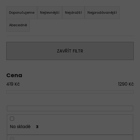
Ř
a
a
Doporučujeme
Nejlevnější
Nejdražší
Nejprodávanější
j
z
í
Abecedně
e
t
n
?
í
ZAVŘÍT FILTR
p
D
o
r
p
o
o
Cena
d
r
419
Kč
1290
Kč
u
u
k
č
t
u
j
ů
e
m
Na skladě
3
e