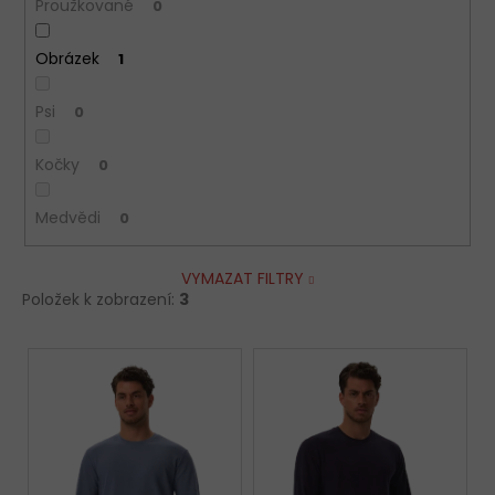
Proužkované
0
Obrázek
1
Psi
0
Kočky
0
Medvědi
0
VYMAZAT FILTRY
Položek k zobrazení:
3
V
ý
p
i
s