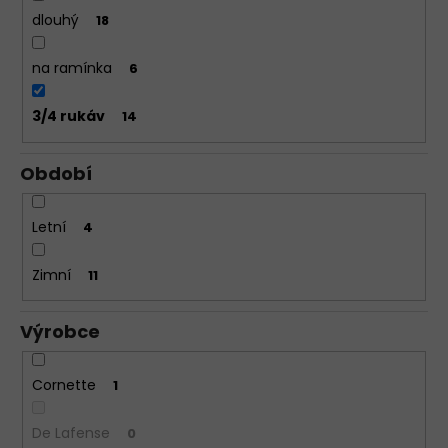
dlouhý
18
na ramínka
6
3/4 rukáv
14
Období
Letní
4
Zimní
11
Výrobce
Cornette
1
De Lafense
0