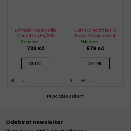
Dámská noční košile
Dámská noční košile
Cornette 485/383
Italian Fashion Marit
Owls 3
Skladem
Skladem
739 Kč
679 Kč
DETAIL
DETAIL
M
L
S
M
L
14
položek celkem
O
v
Z
l
á
á
Odebírat newsletter
d
p
Nezmeškejte žádné novinky či slevy!