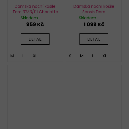
Dámská noční košile
Dámská noční košile
Taro 3233/01 Charlotte
Sensis Dora
Skladem
Skladem
959 Kč
1 099 Kč
DETAIL
DETAIL
M
L
XL
S
M
L
XL