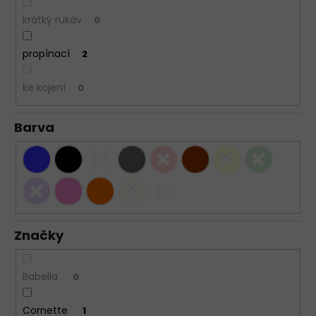
krátký rukáv
0
propínací
2
ke kojení
0
Barva
Značky
Babella
0
Cornette
1