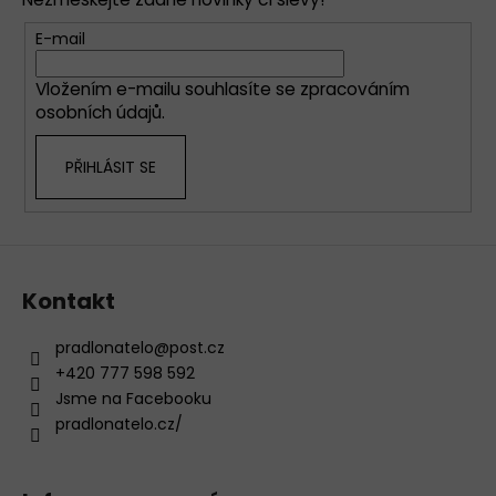
a
a
c
t
E-mail
í
í
p
Vložením e-mailu souhlasíte se
zpracováním
r
osobních údajů
.
v
k
PŘIHLÁSIT SE
y
v
ý
p
i
s
Kontakt
u
pradlonatelo
@
post.cz
+420 777 598 592
Jsme na Facebooku
pradlonatelo.cz/