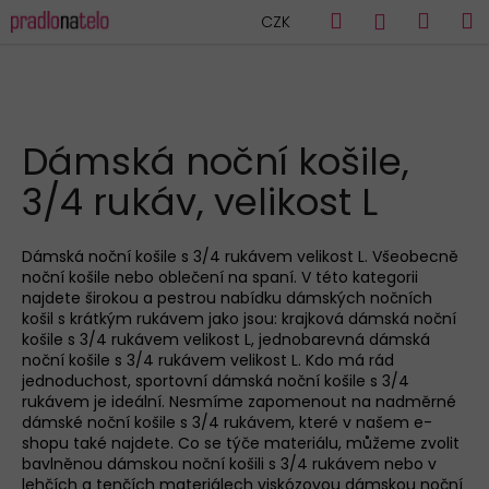
K
Přejít
Hledat
Náku
M
Přihlášen
CZK
na
o
obsah
Zpět
Zpět
košík
š
í
C
k
HLEDAT
o
Dámská noční košile,
p
3/4 rukáv, velikost L
o
t
ř
Dámská noční košile s 3/4 rukávem velikost L. Všeobecně
noční košile nebo oblečení na spaní. V této kategorii
e
najdete širokou a pestrou nabídku dámských nočních
b
košil s krátkým rukávem jako jsou: krajková dámská noční
u
košile s 3/4 rukávem velikost L, jednobarevná dámská
noční košile s 3/4 rukávem velikost L. Kdo má rád
j
jednoduchost, sportovní dámská noční košile s 3/4
e
rukávem je ideální. Nesmíme zapomenout na nadměrné
dámské noční košile s 3/4 rukávem, které v našem e-
t
shopu také najdete. Co se týče materiálu, můžeme zvolit
e
bavlněnou dámskou noční košili s 3/4 rukávem nebo v
n
lehčích a tenčích materiálech viskózovou dámskou noční