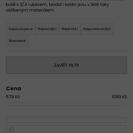
košili s 3/4 rukávem. Modal i satén jsou v létě taky
a
oblíbeným materiálem.
j
Ř
í
a
t
Doporučujeme
Nejlevnější
Nejdražší
Nejprodávanější
z
?
Abecedně
e
D
n
o
í
p
ZAVŘÍT FILTR
p
o
r
r
o
u
Cena
č
d
u
679
Kč
1099
Kč
u
j
k
e
t
m
ů
e