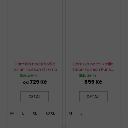
Dámská noční košile
Dámská noční košile
Italian Fashion Oszima
Italian Fashion Puntini
3/4 černá
Skladem
Skladem
729 Kč
859 Kč
od
DETAIL
DETAIL
M
L
XL
XXXL
4XL
M
L