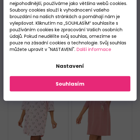
nejpohodlnější, používáme jako většina webů cookies.
Kočky
0
Soubory cookies slouží k vyhodnocení vašeho
brouzdání na našich stránkách a pomáhají nám je
Medvědi
0
vylepšovat. Kliknutím na „SOUHLASÍM“ souhlasíte s
používáním cookies ke zpracování Vašich osobních
údajů. Pokud neudělíte svůj souhlas, omezíme se
VYMAZAT FILTRY
pouze na zásadní cookies a technologie. Svůj souhlas
Položek k zobrazení:
14
můžete upravit v "NASTAVENÍ".
Další informace
V
ý
Nastavení
p
i
Souhlasím
s
p
r
o
d
u