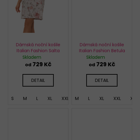
Dámská noční košile
Dámská noční košile
Italian Fashion Salta
Italian Fashion Betula
Skladem
Skladem
729 Kč
729 Kč
od
od
DETAIL
DETAIL
S
M
L
XL
XXL
M
XXXL
L
XL
XXL
XXX