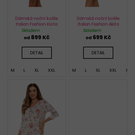
k
t
ů
Dámská noční košile
Dámská noční košile
Italian Fashion Kiota
Italian Fashion Akita
Skladem
Skladem
899 Kč
699 Kč
od
od
DETAIL
DETAIL
M
L
XL
XXL
M
L
XL
XXL
XXX