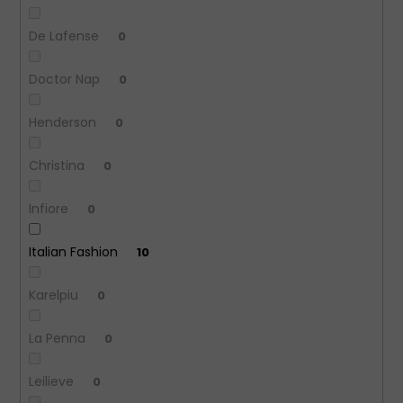
De Lafense
0
Doctor Nap
0
Henderson
0
Christina
0
Infiore
0
Italian Fashion
10
Karelpiu
0
La Penna
0
Leilieve
0