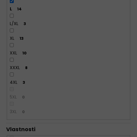
L
14
L/XL
3
XL
13
XXL
10
XXXL
8
4XL
3
5XL
0
3XL
0
Vlastnosti