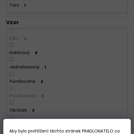
Taro
1
Vzor
Káro
0
Květinový
8
Jednobarevný
1
Puntíkované
2
Proužkované
0
Obrázek
2
Psi
0
Aby bylo prohlížení těchto stránek PRADLONATELO co