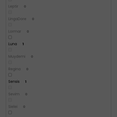
Leptir
0
LingaDore
0
Lormar
0
Luna
1
Muydemi
0
Regina
0
Sensis
1
Sevim
0
Sielei
0