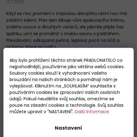
13.7.2026
DÁMSKÁ
TANGA
Když se noc promění v tropickou disciplínu Letní noc má
SIELEI
zvláštní talent. Přes den slibuje vůni opalovacího krému,
1343
zralého ovoce a dlouhých večerů, ale jakmile přijde čas
NEW
spánku, umí se proměnit v malou saunu s polštářem.
185
Převalování, odkopaná peřina, lepkavý pocit na kůži a
Kč
pyžamo, které se tváří j...
Aby bylo prohlížení těchto stránek PRADLONATELO co
S
nejpohodlnější, používáme jako většina webů cookies.
1
10
t
Soubory cookies slouží k vyhodnocení vašeho
r
10
položek celkem
brouzdání na našich stránkách a pomáhají nám je
O
á
vylepšovat. Kliknutím na „SOUHLASÍM“ souhlasíte s
v
NAHORU
n
používáním cookies ke zpracování Vašich osobních
l
k
údajů. Pokud neudělíte svůj souhlas, omezíme se
o
á
Z
pouze na zásadní cookies a technologie. Svůj souhlas
v
d
á
můžete upravit v "NASTAVENÍ".
Další informace
á
a
Odebírat newsletter
n
p
c
í
Nezmeškejte žádné novinky či slevy!
í
Nastavení
a
p