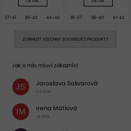
DETAIL
DETAIL
37-41
39-43
44-46
35-37
38-40
41-43
ZOBRAZIT VŠECHNY SOUVISEJÍCÍ PRODUKTY
Jaroslava Salivarová
JS
Hodnocení obchodu je 5 z 5 hvězdiček.
5.8.2026
Irena Mátlová
IM
Hodnocení obchodu je 5 z 5 hvězdiček.
1.8.2026