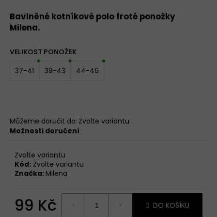
5
BAVLNĚNÉ
hvězdiček.
Bavlněné kotníkové polo froté ponožky
KALHOTKY
Milena.
LOVELYGIRL
6651
155
VELIKOST PONOŽEK
Kč
37-41
39-43
44-46
Můžeme doručit do:
Zvolte variantu
Možnosti doručení
Zvolte variantu
Kód:
Zvolte variantu
Značka:
Milena
99 Kč
DO KOŠÍKU