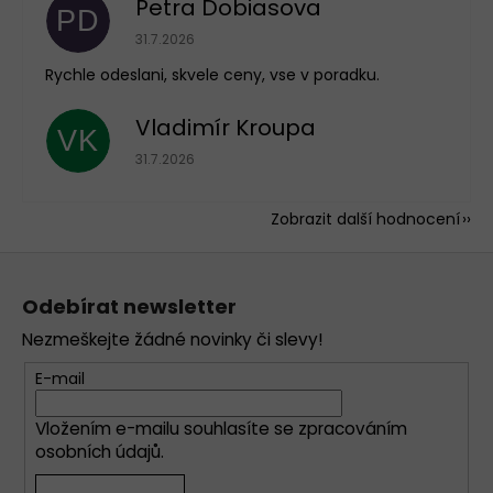
Petra Dobiasova
PD
Hodnocení obchodu je 5 z 5 hvězdiček.
31.7.2026
Rychle odeslani, skvele ceny, vse v poradku.
Vladimír Kroupa
VK
Hodnocení obchodu je 5 z 5 hvězdiček.
31.7.2026
Zobrazit další hodnocení
Z
á
Odebírat newsletter
p
Nezmeškejte žádné novinky či slevy!
a
t
E-mail
í
Vložením e-mailu souhlasíte se
zpracováním
osobních údajů
.