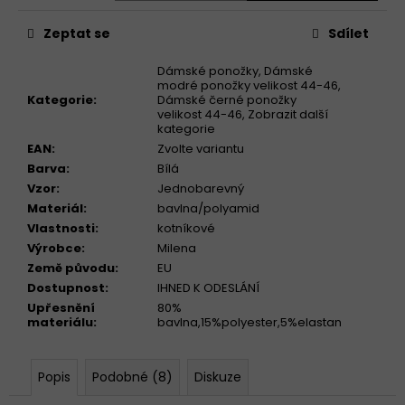
Měrná
cena:
Zeptat se
Sdílet
Dámské ponožky
,
Dámské
modré ponožky velikost 44-46
,
Kategorie
:
Dámské černé ponožky
velikost 44-46
,
Zobrazit další
kategorie
EAN
:
Zvolte variantu
Barva
:
Bílá
Vzor
:
Jednobarevný
Materiál
:
bavlna/polyamid
Vlastnosti
:
kotníkové
Výrobce
:
Milena
Země původu
:
EU
Dostupnost
:
IHNED K ODESLÁNÍ
Upřesnění
80%
materiálu
:
bavlna,15%polyester,5%elastan
Popis
Podobné (8)
Diskuze