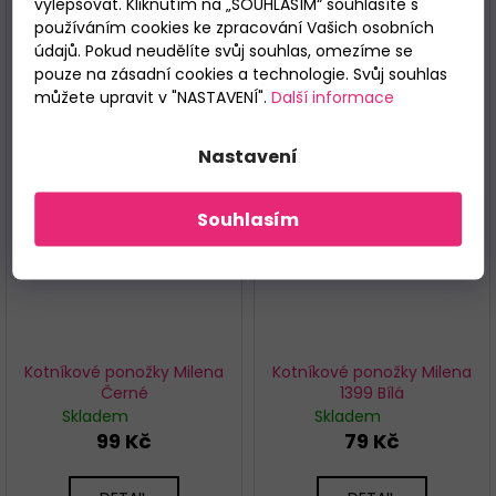
vylepšovat. Kliknutím na „SOUHLASÍM“ souhlasíte s
používáním cookies ke zpracování Vašich osobních
údajů. Pokud neudělíte svůj souhlas, omezíme se
pouze na zásadní cookies a technologie. Svůj souhlas
můžete upravit v "NASTAVENÍ".
Další informace
Nastavení
Souhlasím
Kotníkové ponožky Milena
Kotníkové ponožky Milena
Černé
1399 Bílá
Skladem
Skladem
99 Kč
79 Kč