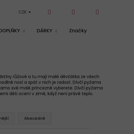
Hledat
Přihlášení
Nákupní
CZK
DOPLŇKY
DÁRKY
Značky
košík
odstíny růžové a tu mají malé děvčátka ze všech
odlně nosí a spát v nich je radost. Dívčí pyžama
pyžamo své malé princezně vyberete. Dívčí pyžama
i děti ocení v zimě, když není právě teplo.
ější
Abecedně