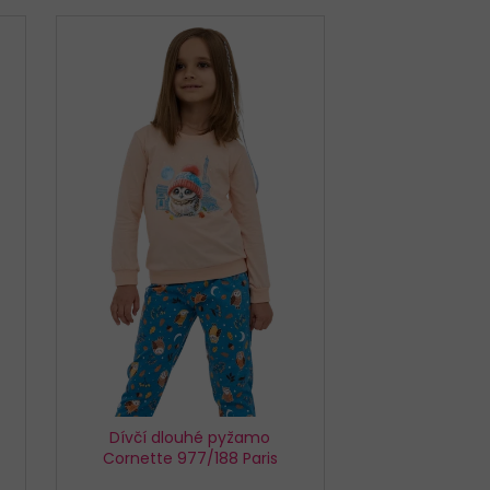
TTE CLASSIC 001/197
Dívčí dlouhé pyžamo
Cornette 977/188 Paris