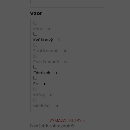
Vzor
Káro
0
Květinový
1
Puntíkované
0
Proužkované
0
Obrázek
7
Psi
1
Kočky
0
Medvědi
0
VYMAZAT FILTRY
Položek k zobrazení:
9