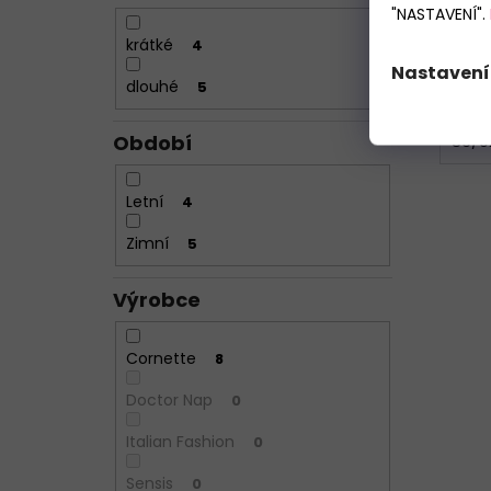
"NASTAVENÍ".
krátké
4
Nastavení
dlouhé
5
Období
86/9
Letní
4
Zimní
5
Výrobce
Cornette
8
Doctor Nap
0
Italian Fashion
0
Sensis
0