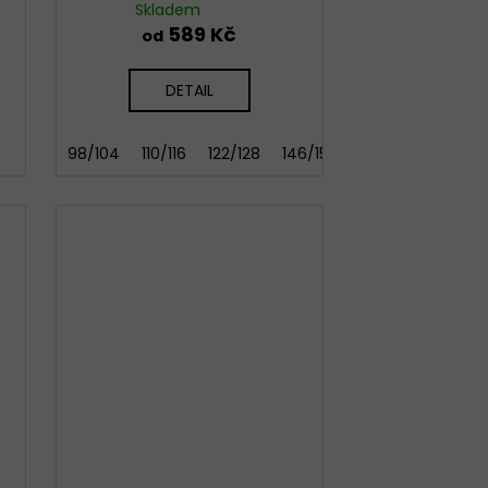
Skladem
589 Kč
od
DETAIL
98/104
110/116
122/128
146/152
158/164