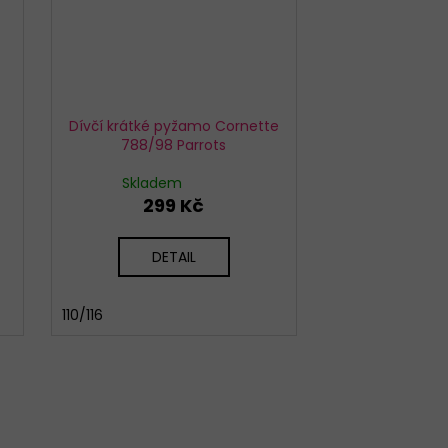
Dívčí krátké pyžamo Cornette
788/98 Parrots
Skladem
299 Kč
DETAIL
110/116