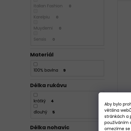
Italian Fashion
0
Karelpiu
0
Muydemi
0
Sensis
0
Materiál
100% bavlna
9
Délka rukávu
krátký
4
Aby bylo pro
většina webů
dlouhý
5
Dív
stránkách a 
používáním c
Délka nohavic
omezíme se p