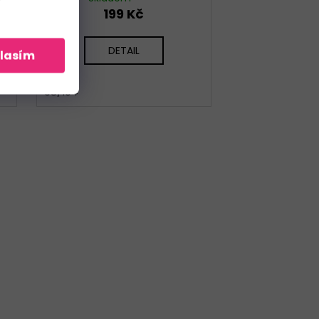
199 Kč
DETAIL
lasím
98/104