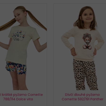
KALHOTKY BAVLNĚNÉ 3679 LOVELYGIRL
TRENÝRKY CORNE
179 Kč
319 Kč
čí krátké pyžamo Cornette
Dívčí dlouhé pyžamo
788/114 Dolce vita
Cornette 592/191 Panther