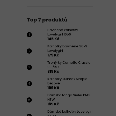
Top 7 produktů
Bavlněné kalhotky
Lovelygirl 1656
145 Kč
Kalhotky bavlněné 3679
Lovelygirl
179 Kč
Trenýrky Cornette Classic
001/197
319 Kč
Kalhotky Julimex Simple
béžové
199 Kč
Dámská tanga Sielei 1343
NEW
185 Kč
Dámské kalhotky Lovelygirl
6434