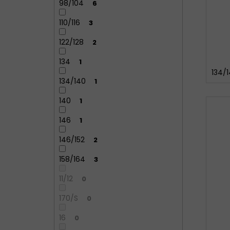
98/104
6
110/116
3
122/128
2
134
1
134/
134/140
1
140
1
146
1
146/152
2
158/164
3
11/12
0
170/S
0
16
0