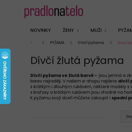
K
Přejít
na
o
obsah
Zpět
Zpět
š
do
do
í
NOVINKY
ŽENY
MUŽI
PYŽA
k
obchodu
obchodu
Domů
PYŽAMA
Dívčí pyžama
Dívčí ž
Dívčí žlutá pyžama
Dívčí pyžama ve žluté barvě -
jsou jemná a zkr
barev nejraději. V našem e-shopu najdete
dívčí
s
krátkým
i
dlouhým
rukávem, některé modely s d
s kraťasy a krátkým rukávem jsou vhodné na hor
K pyžamu svojí dceři můžete zakoupit i
spodní p
P
Ř
o
a
Do
s
z