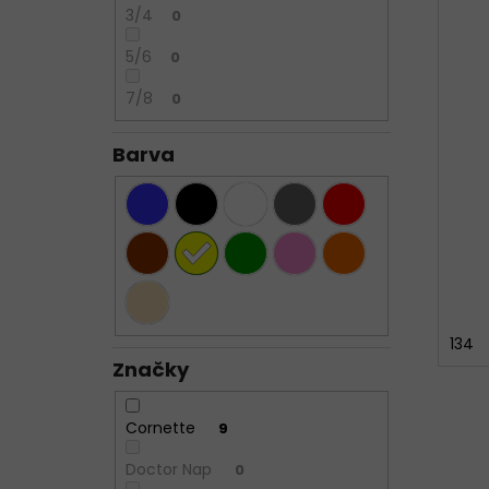
3/4
0
5/6
0
7/8
0
Barva
134
Značky
Cornette
9
Doctor Nap
0