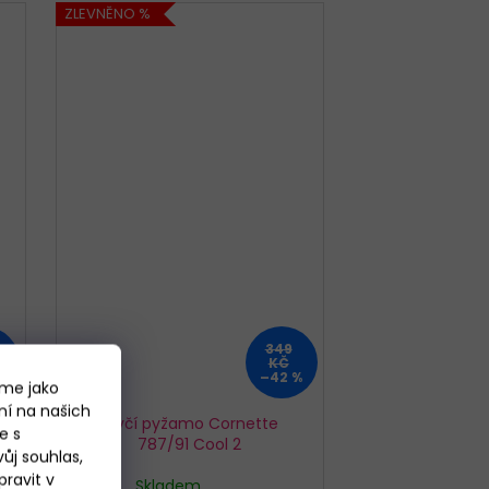
ZLEVNĚNO %
349
KČ
%
–42 %
áme jako
ní na našich
Dívčí pyžamo Cornette
e s
787/91 Cool 2
ůj souhlas,
ravit v
Skladem