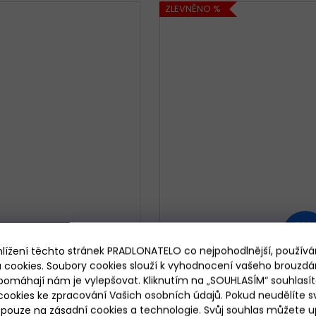
ZLEVNĚNO %
589
KČ
–49 
hlížení těchto stránek PRADLONATELO co nejpohodlnější, použív
 cookies. Soubory cookies slouží k vyhodnocení vašeho brouzdá
čí pyžamo krátké Cornette
Dívčí pyžamo dlouhé
pomáhají nám je vylepšovat. Kliknutím na „SOUHLASÍM“ souhlasít
787-788/93 Caribbean
Cornette 592-594/145 Dogs
ookies ke zpracování Vašich osobních údajů. Pokud neudělíte sv
ouze na zásadní cookies a technologie. Svůj souhlas můžete up
Skladem
Skladem