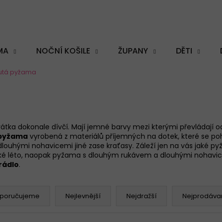
MA
NOČNÍ KOŠILE
ŽUPANY
DĚTI
lutá pyžama
Co potřebujete najít?
átka dokonale dívčí. Mají jemné barvy mezi kterými převládají 
 pyžama
vyrobená z materiálů příjemných na dotek, které se poh
HLEDAT
louhými nohavicemi jiné zase kraťasy. Záleží jen na vás jaké 
ké léto, naopak pyžama s dlouhým rukávem a dlouhými nohavicem
rádlo
.
Doporučujeme
poručujeme
Nejlevnější
Nejdražší
Nejprodávan