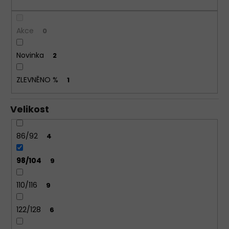
DÁMSKÉ
KALHOTKY
LOVELYGIRL
Akce
0
6434
135
Novinka
2
Kč
ZLEVNĚNO %
1
Velikost
86/92
4
98/104
9
110/116
9
122/128
6