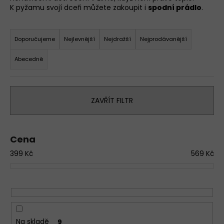
K pyžamu svojí dceři můžete zakoupit i
spodní prádlo
.
a
j
Ř
í
a
Doporučujeme
Nejlevnější
Nejdražší
Nejprodávanější
t
z
Abecedně
?
e
n
D
í
o
ZAVŘÍT FILTR
p
p
r
o
o
r
Cena
u
d
č
399
Kč
569
Kč
u
u
k
j
t
e
ů
m
e
Na skladě
9