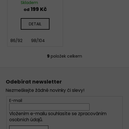
Panda
Skladem
199 Kč
od
DETAIL
86/92
98/104
9
položek celkem
O
v
Z
l
á
á
Odebírat newsletter
d
p
a
Nezmeškejte žádné novinky či slevy!
a
c
t
E-mail
í
í
p
Vložením e-mailu souhlasíte se
zpracováním
r
osobních údajů
.
v
k