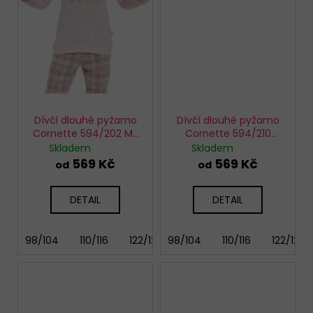
Dívčí dlouhé pyžamo
Dívčí dlouhé pyžamo
Cornette 594/202 My
Cornette 594/210
Friend
Friendship
Skladem
Skladem
569 Kč
569 Kč
od
od
DETAIL
DETAIL
98/104
110/116
122/128
98/104
134/140
110/116
146/152
122/128
158