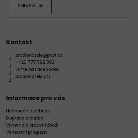
PŘIHLÁSIT SE
y
v
ý
p
i
s
Kontakt
u
pradlonatelo
@
post.cz
+420 777 598 592
Jsme na Facebooku
pradlonatelo.cz/
Informace pro vás
Hodnocení obchodu
Doprava a platba
Výměna a vrácení zboží
Věrnostní program