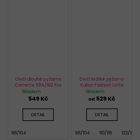
Dívčí dlouhé pyžamo
Dívčí krátké pyžamo
Cornette 594/192 Fox
Italian Fashion Lotte
Skladem
Skladem
549 Kč
529 Kč
od
DETAIL
DETAIL
98/104
98/104
110/116
122/128