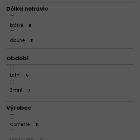
Délka nohavic
krátké
6
dlouhé
3
Období
Letní
5
Zimní
3
Výrobce
Cornette
8
Doctor Nap
0