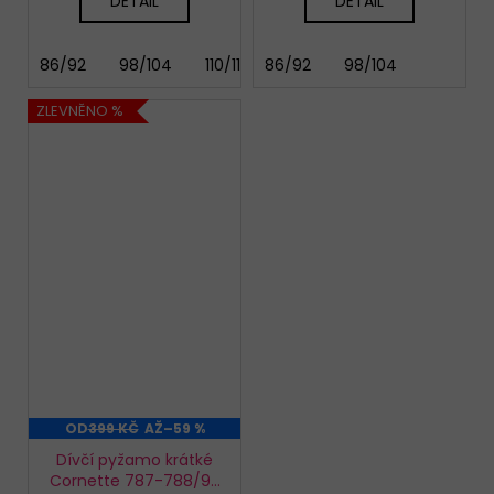
DETAIL
DETAIL
86/92
98/104
110/116
86/92
122/128
98/104
ZLEVNĚNO %
OD
399 KČ
AŽ
–59 %
Dívčí pyžamo krátké
Cornette 787-788/92