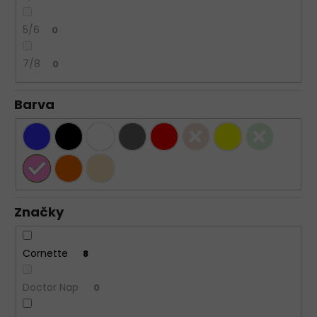
5/6
0
7/8
0
Barva
Značky
Cornette
8
Doctor Nap
0