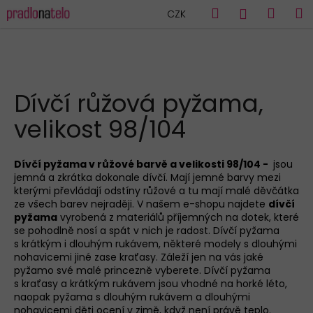
K
Přejít
Hledat
Náku
M
Přihlášen
CZK
na
o
obsah
Zpět
Zpět
košík
š
í
C
k
HLEDAT
o
Dívčí růžová pyžama,
p
velikost 98/104
o
t
ř
Dívčí pyžama v růžové barvě a velikosti 98/104 -
jsou
jemná a zkrátka dokonale dívčí. Mají jemné barvy mezi
e
kterými převládají odstíny růžové a tu mají malé děvčátka
b
ze všech barev nejraději. V našem e-shopu najdete
dívčí
u
pyžama
vyrobená z materiálů příjemných na dotek, které
se pohodlně nosí a spát v nich je radost. Dívčí pyžama
j
s
krátkým
i
dlouhým
rukávem, některé modely s dlouhými
e
nohavicemi jiné zase kraťasy. Záleží jen na vás jaké
pyžamo své malé princezně vyberete. Dívčí pyžama
t
s kraťasy a krátkým rukávem jsou vhodné na horké léto,
e
naopak pyžama s dlouhým rukávem a dlouhými
n
nohavicemi děti ocení v zimě, když není právě teplo.