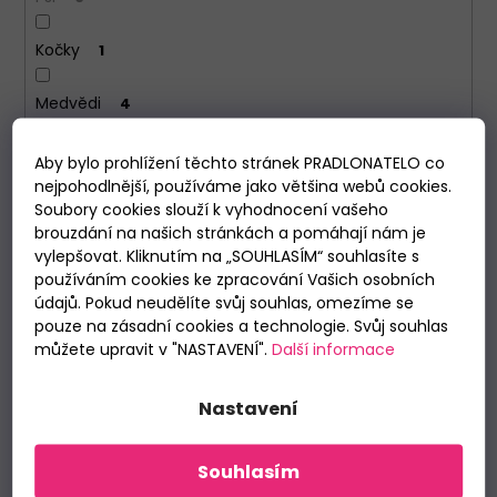
Kočky
1
Medvědi
4
Aby bylo prohlížení těchto stránek PRADLONATELO co
VYMAZAT FILTRY
nejpohodlnější, používáme jako většina webů cookies.
Položek k zobrazení:
9
Soubory cookies slouží k vyhodnocení vašeho
brouzdání na našich stránkách a pomáhají nám je
V
vylepšovat. Kliknutím na „SOUHLASÍM“ souhlasíte s
ý
používáním cookies ke zpracování Vašich osobních
p
údajů. Pokud neudělíte svůj souhlas, omezíme se
i
pouze na zásadní cookies a technologie. Svůj souhlas
můžete upravit v "NASTAVENÍ".
Další informace
s
p
Nastavení
r
o
d
Souhlasím