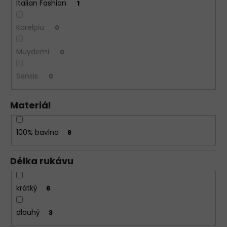
Italian Fashion
1
Karelpiu
0
Muydemi
0
Sensis
0
Materiál
100% bavlna
8
Délka rukávu
krátký
6
dlouhý
3