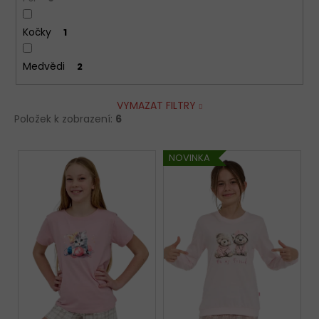
Kočky
1
Medvědi
2
VYMAZAT FILTRY
Položek k zobrazení:
6
V
NOVINKA
ý
p
i
s
p
r
o
d