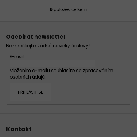
6
položek celkem
O
v
Z
l
á
á
Odebírat newsletter
d
p
a
Nezmeškejte žádné novinky či slevy!
a
c
t
E-mail
í
í
p
Vložením e-mailu souhlasíte se
zpracováním
r
osobních údajů
.
v
k
PŘIHLÁSIT SE
y
v
ý
p
i
s
Kontakt
u