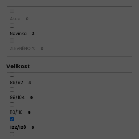
DÁMSKÁ
TANGA
SIELEI
Akce
0
1343
NEW
Novinka
2
185
Kč
ZLEVNĚNO %
0
Velikost
86/92
4
98/104
9
110/116
9
122/128
6