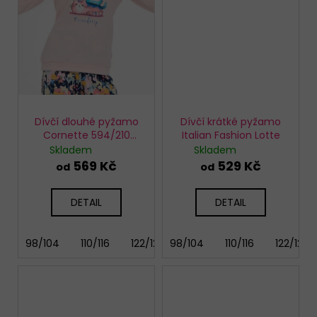
Dívčí dlouhé pyžamo
Dívčí krátké pyžamo
Cornette 594/210
Italian Fashion Lotte
Friendship
Skladem
Skladem
569 Kč
529 Kč
od
od
DETAIL
DETAIL
98/104
110/116
122/128
98/104
134/140
110/116
146/152
122/128
158