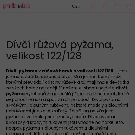
K
Přejít
Hledat
Náku
M
Přihlášen
CZK
na
o
obsah
Zpět
Zpět
košík
š
í
C
k
HLEDAT
o
Dívčí růžová pyžama,
p
velikost 122/128
o
t
ř
Dívčí pyžama v růžové barvě a velikosti 122/128 -
jsou
jemná a zkrátka dokonale dívčí. Mají jemné barvy mezi
e
kterými převládají odstíny růžové a tu mají malé děvčátka
b
ze všech barev nejraději. V našem e-shopu najdete
dívčí
u
pyžama
vyrobená z materiálů příjemných na dotek, které
se pohodlně nosí a spát v nich je radost. Dívčí pyžama
j
s
krátkým
i
dlouhým
rukávem, některé modely s dlouhými
e
nohavicemi jiné zase kraťasy. Záleží jen na vás jaké
pyžamo své malé princezně vyberete. Dívčí pyžama
t
s kraťasy a krátkým rukávem jsou vhodné na horké léto,
e
naopak pyžama s dlouhým rukávem a dlouhými
n
nohavicemi děti ocení v zimě, když není právě teplo.