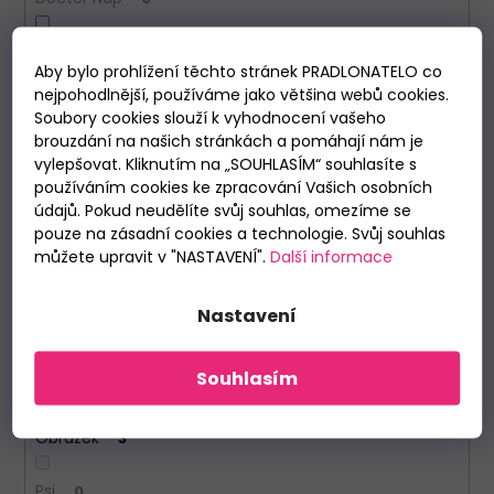
Italian Fashion
1
Aby bylo prohlížení těchto stránek PRADLONATELO co
nejpohodlnější, používáme jako většina webů cookies.
Sensis
0
Soubory cookies slouží k vyhodnocení vašeho
brouzdání na našich stránkách a pomáhají nám je
vylepšovat. Kliknutím na „SOUHLASÍM“ souhlasíte s
Vzor
používáním cookies ke zpracování Vašich osobních
údajů. Pokud neudělíte svůj souhlas, omezíme se
Káro
0
pouze na zásadní cookies a technologie. Svůj souhlas
můžete upravit v "NASTAVENÍ".
Další informace
Květinový
0
Nastavení
Puntíkované
0
Souhlasím
Proužkované
0
Obrázek
3
Psi
0