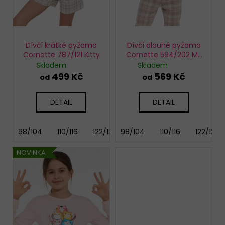
u
k
t
ů
Dívčí krátké pyžamo
Dívčí dlouhé pyžamo
Cornette 787/121 Kitty
Cornette 594/202 My
Friend
Skladem
Skladem
499 Kč
569 Kč
od
od
DETAIL
DETAIL
98/104
110/116
122/128
98/104
134/140
110/116
146/152
122/128
158
NOVINKA