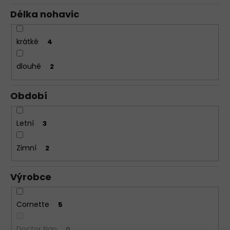
Délka nohavic
krátké
4
dlouhé
2
Období
Letní
3
Zimní
2
Výrobce
Cornette
5
Doctor Nap
0