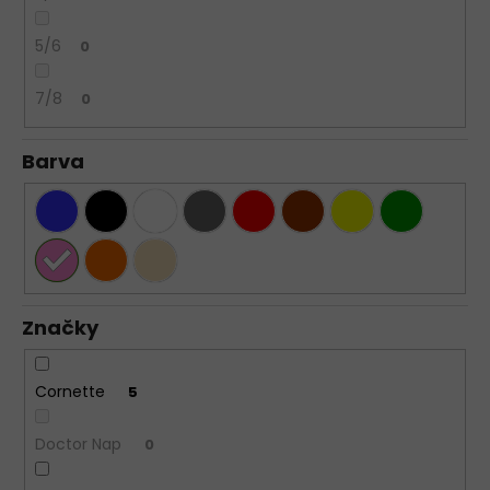
5/6
0
7/8
0
Barva
Značky
Cornette
5
Doctor Nap
0