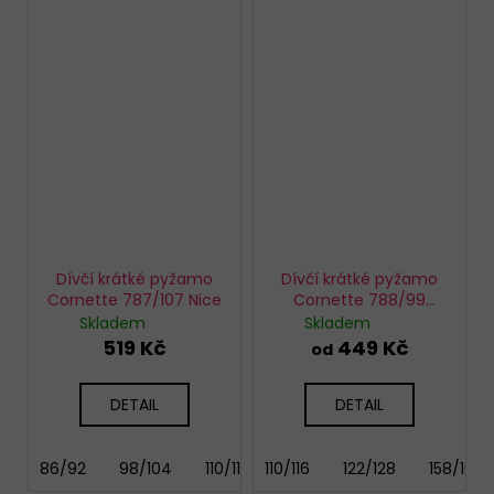
Dívčí krátké pyžamo
Dívčí krátké pyžamo
Cornette 787/107 Nice
Cornette 788/99
Delicious
Skladem
Skladem
519 Kč
449 Kč
od
DETAIL
DETAIL
86/92
98/104
110/116
110/116
122/128
122/128
158/164