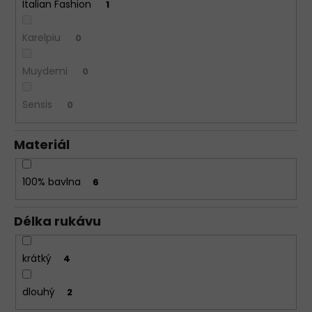
Italian Fashion
1
Karelpiu
0
Muydemi
0
Sensis
0
Materiál
100% bavlna
6
Délka rukávu
krátký
4
dlouhý
2