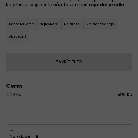
K pyžamu svojí dceři můžete zakoupit i
spodní prádlo
.
a
j
Ř
í
a
Doporučujeme
Nejlevnější
Nejdražší
Nejprodávanější
t
z
Abecedně
?
e
n
D
í
o
ZAVŘÍT FILTR
p
p
r
o
o
r
Cena
u
d
č
449
Kč
599
Kč
u
u
k
j
t
e
ů
m
e
Na skladě
6