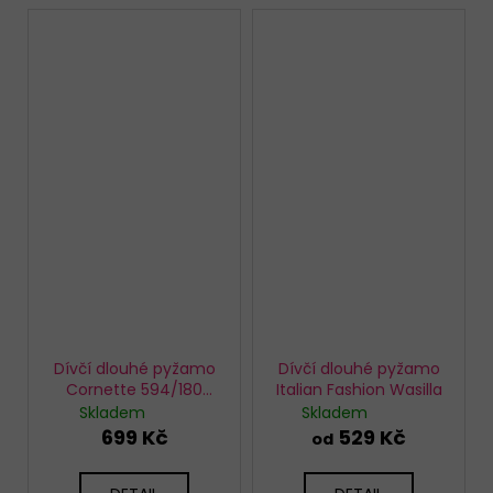
Dívčí dlouhé pyžamo
Dívčí dlouhé pyžamo
Cornette 594/180
Italian Fashion Wasilla
Sweet Bear
Skladem
Skladem
699 Kč
529 Kč
od