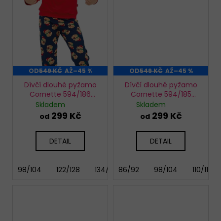
OD
549 KČ
AŽ
–45 %
OD
549 KČ
AŽ
–45 %
Dívčí dlouhé pyžamo
Dívčí dlouhé pyžamo
Cornette 594/186
Cornette 594/185
Teddy
Winter
Skladem
Skladem
299 Kč
299 Kč
od
od
DETAIL
DETAIL
98/104
122/128
134/140
86/92
146/152
98/104
110/116