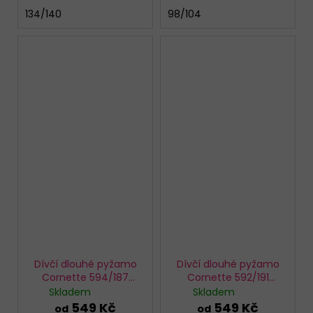
134/140
98/104
Dívčí dlouhé pyžamo
Dívčí dlouhé pyžamo
Cornette 594/187
Cornette 592/191
Bears
Panther
Skladem
Skladem
549 Kč
549 Kč
od
od