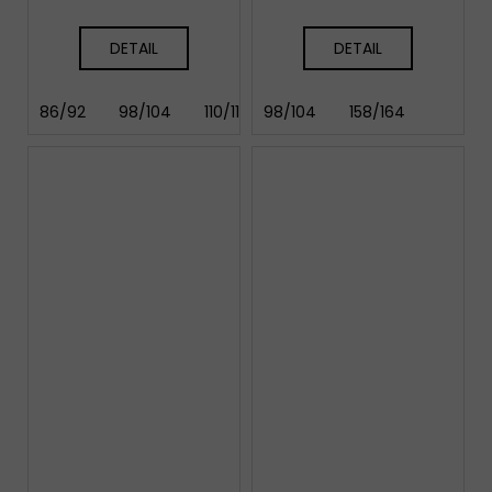
DETAIL
DETAIL
86/92
98/104
110/116
98/104
122/128
158/164
134/140
146/