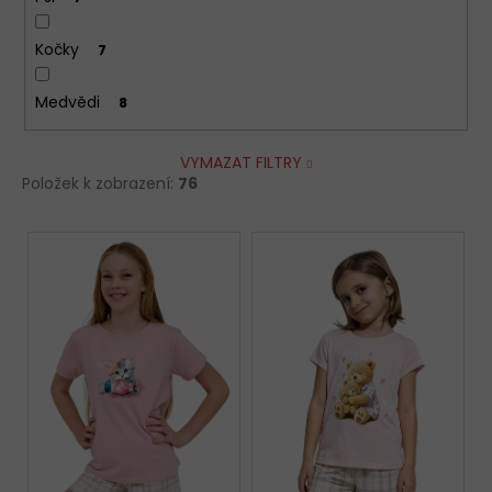
Kočky
7
Medvědi
8
VYMAZAT FILTRY
Položek k zobrazení:
76
V
ý
p
i
s
p
r
o
d