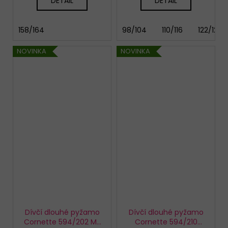
DETAIL
DETAIL
158/164
98/104
110/116
122/128
NOVINKA
NOVINKA
Dívčí dlouhé pyžamo
Dívčí dlouhé pyžamo
Cornette 594/202 My
Cornette 594/210