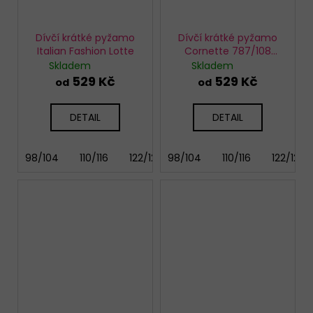
Dívčí krátké pyžamo
Dívčí krátké pyžamo
Italian Fashion Lotte
Cornette 787/108
Chihuahua
Skladem
Skladem
529 Kč
529 Kč
od
od
DETAIL
DETAIL
98/104
110/116
122/128
98/104
146/152
110/116
158/164
122/128