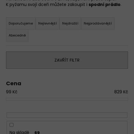
K pyžamu svojí dceři můžete zakoupit i
spodní prádlo
.
a
j
Ř
í
a
Doporučujeme
Nejlevnější
Nejdražší
Nejprodávanější
t
z
Abecedně
?
e
n
D
í
o
ZAVŘÍT FILTR
p
p
r
o
o
r
Cena
u
d
č
99
Kč
829
Kč
u
u
k
j
t
e
ů
m
e
Na skladě
69