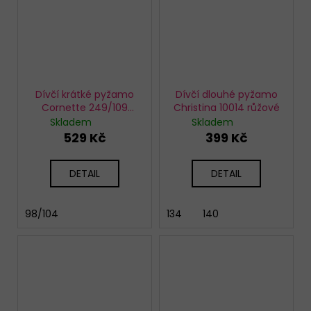
Dívčí krátké pyžamo
Dívčí dlouhé pyžamo
Cornette 249/109
Christina 10014 růžové
Black cat
Skladem
Skladem
529 Kč
399 Kč
DETAIL
DETAIL
98/104
134
140