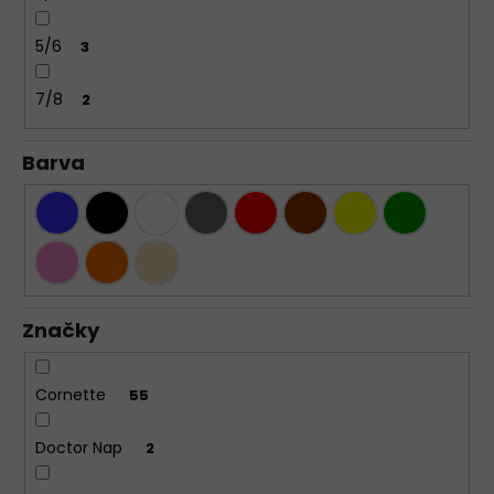
5/6
3
7/8
2
Barva
Značky
Cornette
55
Doctor Nap
2