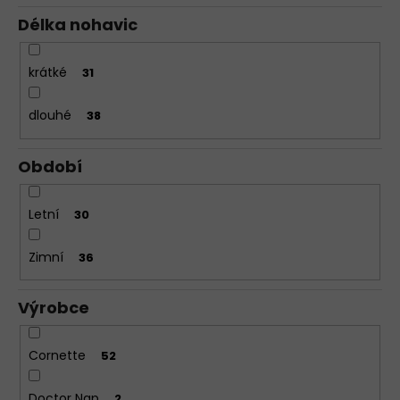
Délka nohavic
krátké
31
dlouhé
38
Období
Letní
30
Zimní
36
Výrobce
Cornette
52
Doctor Nap
2