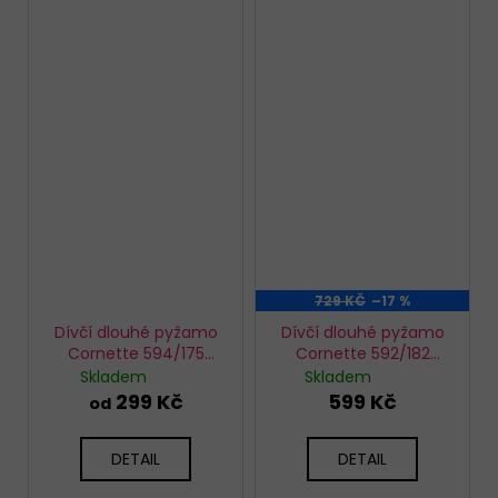
729 KČ
–17 %
Dívčí dlouhé pyžamo
Dívčí dlouhé pyžamo
Cornette 594/175
Cornette 592/182
Home
Christmas Tree
Skladem
Skladem
299 Kč
599 Kč
od
DETAIL
DETAIL