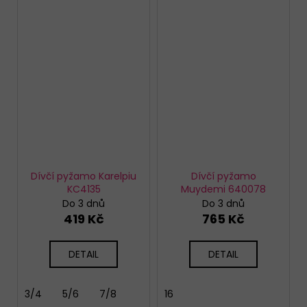
Dívčí pyžamo Karelpiu
Dívčí pyžamo
KC4135
Muydemi 640078
Do 3 dnů
Do 3 dnů
419 Kč
765 Kč
DETAIL
DETAIL
3/4
5/6
7/8
16