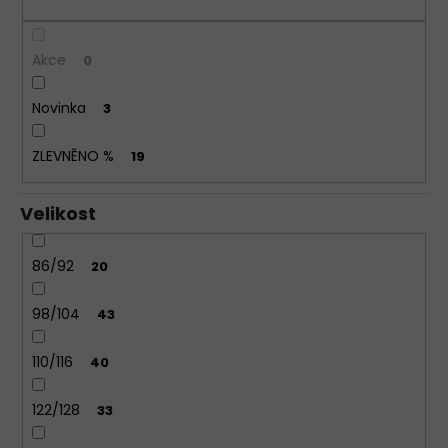
KALHOTKY
BAVLNĚNÉ
3679
Akce
0
LOVELYGIRL
179
Novinka
3
Kč
ZLEVNĚNO %
19
Velikost
86/92
20
98/104
43
110/116
40
122/128
33