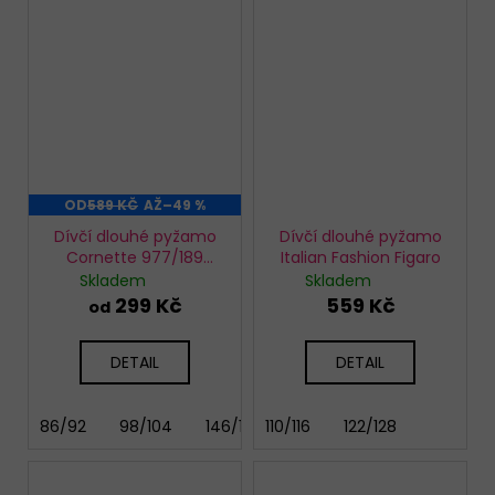
OD
589 KČ
AŽ
–49 %
Dívčí dlouhé pyžamo
Dívčí dlouhé pyžamo
Cornette 977/189
Italian Fashion Figaro
Snowy day
Skladem
Skladem
299 Kč
559 Kč
od
DETAIL
DETAIL
86/92
98/104
146/152
110/116
122/128