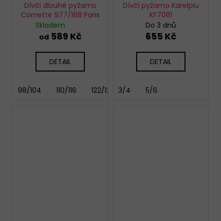
Dívčí dlouhé pyžamo
Dívčí pyžamo Karelpiu
Cornette 977/188 Paris
KF7081
Skladem
Do 3 dnů
589 Kč
655 Kč
od
DETAIL
DETAIL
98/104
110/116
122/128
3/4
146/152
5/6
158/164