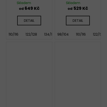
Travel 2
Skladem
Skladem
649 Kč
529 Kč
od
od
DETAIL
DETAIL
110/116
122/128
134/140
98/104
146/152
110/116
122/128