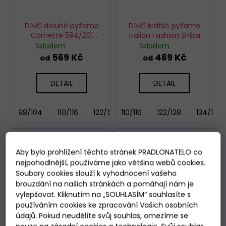
Dívčí dlouhé pyžamo
Dívčí krátké pyžamo
Cornette 594/201
Italian Fashion Shiba
Sleeping
Skladem
Skladem
569 Kč
469 Kč
od
od
DETAIL
DETAIL
98/104
110/116
122/128
110/116
134/140
122/128
146/152
134/140
158
Aby bylo prohlížení těchto stránek PRADLONATELO co
nejpohodlnější, používáme jako většina webů cookies.
Soubory cookies slouží k vyhodnocení vašeho
brouzdání na našich stránkách a pomáhají nám je
vylepšovat. Kliknutím na „SOUHLASÍM“ souhlasíte s
používáním cookies ke zpracování Vašich osobních
údajů. Pokud neudělíte svůj souhlas, omezíme se