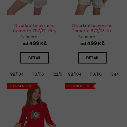
u
k
t
ů
Dívčí krátké pyžamo
Dívčí krátké pyžamo
Cornette 787/121 Kitty
Cornette 872/115 Hug
me
Skladem
Skladem
499 Kč
499 Kč
od
od
DETAIL
DETAIL
98/104
110/116
122/128
98/104
134/140
110/116
146/152
134/140
158
ZLEVNĚNO %
ZLEVNĚNO %