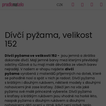
K
Přejít
Hledat
Náku
M
Přihlášen
CZK
na
o
obsah
Zpět
Zpět
košík
š
í
C
k
HLEDAT
o
Dívčí pyžama, velikost
p
152
o
t
ř
Dívčí pyžama ve velikosti 152 -
jsou jemná a zkrátka
dokonale dívčí. Mají jemné barvy mezi kterými převládají
e
odstíny růžové a tu mají malé děvčátka ze všech barev
b
nejraději. V našem e-shopu najdete
dívčí
u
pyžama
vyrobená z materiálů příjemných na dotek, které
se pohodlně nosí a spát v nich je radost. Dívčí pyžama
j
s
krátkým
i
dlouhým
rukávem, některé modely s dlouhými
e
nohavicemi jiné zase kraťasy. Záleží jen na vás jaké
pyžamo své malé princezně vyberete. Dívčí pyžama
t
s kraťasy a krátkým rukávem jsou vhodné na horké léto,
e
naopak pyžama s dlouhým rukávem a dlouhými
n
nohavicemi děti ocení v zimě, když není právě teplo.