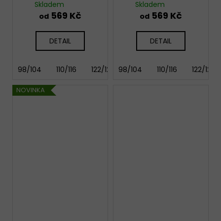
Friend
Friendship
Skladem
Skladem
569 Kč
569 Kč
od
od
DETAIL
DETAIL
98/104
110/116
122/128
98/104
134/140
110/116
146/152
122/128
158
NOVINKA