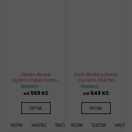
Dětské dlouhé
Dívčí dlouhé pyžamo
pyžamo Italian Fashion
Cornette 594/193
Wito
Sweet Dog
Skladem
Skladem
569 Kč
549 Kč
od
od
DETAIL
DETAIL
110/116
146/152
158/164
110/116
122/128
146/152