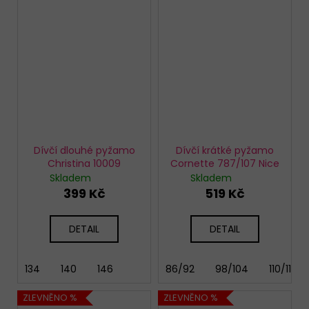
Dívčí dlouhé pyžamo
Dívčí krátké pyžamo
Christina 10009
Cornette 787/107 Nice
Skladem
Skladem
399 Kč
519 Kč
DETAIL
DETAIL
134
140
146
86/92
98/104
110/116
ZLEVNĚNO %
ZLEVNĚNO %