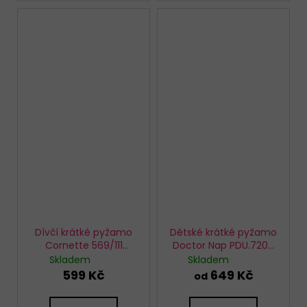
Dívčí krátké pyžamo
Dětské krátké pyžamo
Cornette 569/111
Doctor Nap PDU.7208
Lagoon
Sheep
Skladem
Skladem
599 Kč
649 Kč
od