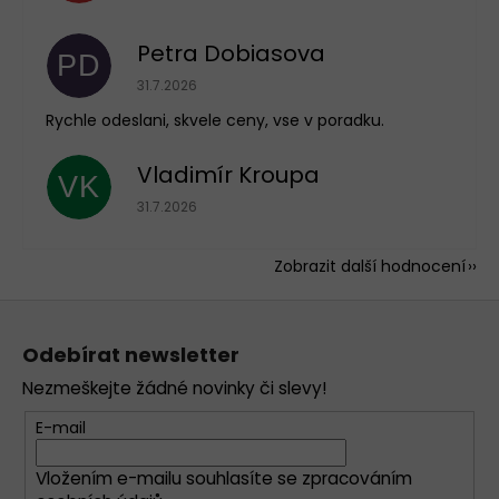
Petra Dobiasova
PD
Hodnocení obchodu je 5 z 5 hvězdiček.
31.7.2026
Rychle odeslani, skvele ceny, vse v poradku.
Vladimír Kroupa
VK
Hodnocení obchodu je 5 z 5 hvězdiček.
31.7.2026
Zobrazit další hodnocení
Z
á
Odebírat newsletter
p
Nezmeškejte žádné novinky či slevy!
a
t
E-mail
í
Vložením e-mailu souhlasíte se
zpracováním