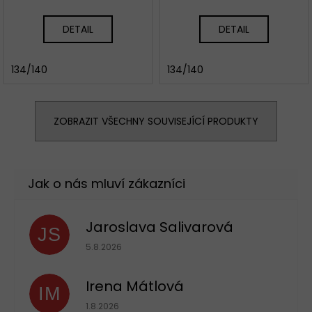
DETAIL
DETAIL
134/140
134/140
ZOBRAZIT VŠECHNY SOUVISEJÍCÍ PRODUKTY
Jaroslava Salivarová
JS
Hodnocení obchodu je 5 z 5 hvězdiček.
5.8.2026
Irena Mátlová
IM
Hodnocení obchodu je 5 z 5 hvězdiček.
1.8.2026