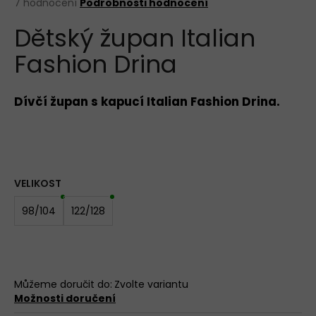
Průměrné
7 hodnocení
Podrobnosti hodnocení
hodnocení
DÁMSKÉ
Dětský župan Italian
produktu
KALHOTKY
LOVELYGIRL
je
6434
Fashion Drina
3,4
z
135
5
Kč
hvězdiček.
Dívčí župan s kapucí Italian Fashion Drina.
VELIKOST
98/104
122/128
Můžeme doručit do:
Zvolte variantu
Možnosti doručení