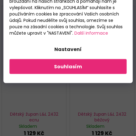
brouzdání na našich stránkách a pomáhají nám je
vylepšovat. Kliknutím na „SOUHLASÍM“ souhlasíte s
používáním cookies ke zpracování Vašich osobních
údajů. Pokud neudělíte svůj souhlas, omezíme se
pouze na zásadní cookies a technologie. Svůj souhlas
můžete upravit v "NASTAVENÍ".
Další informace
Nastavení
Souhlasím
Dětský župan L&L 2432
Dětský župan L&L 2432
ecru
béžový
Skladem
Skladem
1 129 Kč
1 129 Kč