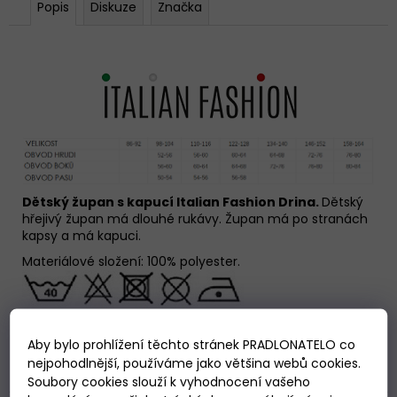
Popis
Diskuze
Značka
Dětský župan s kapucí Italian Fashion Drina.
Dětský
hřejivý župan má dlouhé rukávy. Župan má po stranách
kapsy a má kapuci.
Materiálové složení: 100% polyester.
Aby bylo prohlížení těchto stránek PRADLONATELO co
nejpohodlnější, používáme jako většina webů cookies.
Související
Soubory cookies slouží k vyhodnocení vašeho