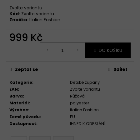
Zvolte variantu
Kód:
Zvolte variantu
Značka:
Italian Fashion
999 Kč
Měrná
DO KOŠÍKU
cena:
Zeptat se
Sdílet
Kategorie
:
Dětské župany
EAN
:
Zvolte variantu
Barva
:
Růžová
Materiál
:
polyester
Výrobce
:
Italian Fashion
Země původu
:
EU
Dostupnost
:
IHNED K ODESLÁNÍ