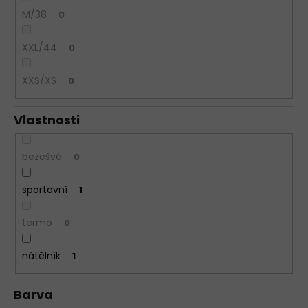
M/38
0
XXL/44
0
XXS/XS
0
Vlastnosti
bezešvé
0
sportovní
1
termo
0
nátělník
1
Barva