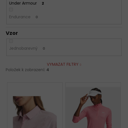
Under Armour
2
Endurance
0
Vzor
Jednobarevný
0
VYMAZAT FILTRY
Položek k zobrazení:
4
V
ý
p
i
s
p