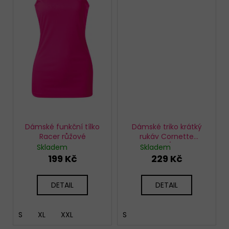
Dámské funkční tílko
Dámské triko krátký
Racer růžové
rukáv Cornette
908/05
Skladem
Skladem
199 Kč
229 Kč
DETAIL
DETAIL
S
XL
XXL
S