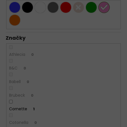
Značky
Athlecia
0
B&C
0
Babell
0
Brubeck
0
Cornette
1
Cotonella
0