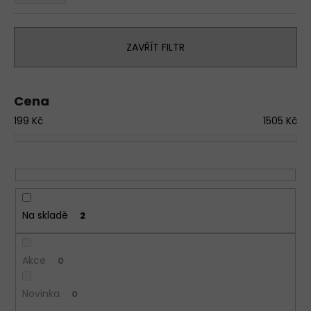
e
a
n
j
í
ZAVŘÍT FILTR
í
p
t
r
?
o
Cena
d
D
199
Kč
1505
Kč
u
o
k
p
t
o
ů
r
u
č
Na skladě
2
u
j
e
Akce
0
m
e
Novinka
0