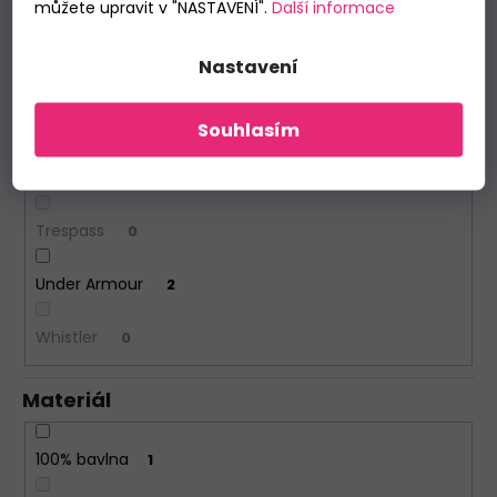
můžete upravit v "NASTAVENÍ".
Další informace
Nou
0
Nastavení
Protest
0
Sielei
0
Souhlasím
Terre Rouge
0
Trespass
0
Under Armour
2
Whistler
0
Materiál
100% bavlna
1