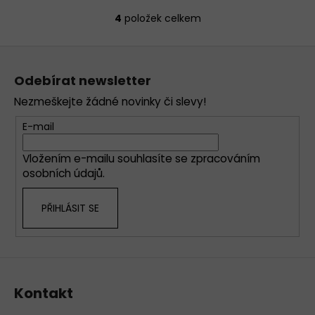
4
položek celkem
O
v
Z
l
á
á
Odebírat newsletter
d
p
a
Nezmeškejte žádné novinky či slevy!
a
c
t
E-mail
í
í
p
Vložením e-mailu souhlasíte se
zpracováním
r
osobních údajů
.
v
k
PŘIHLÁSIT SE
y
v
ý
p
i
s
Kontakt
u