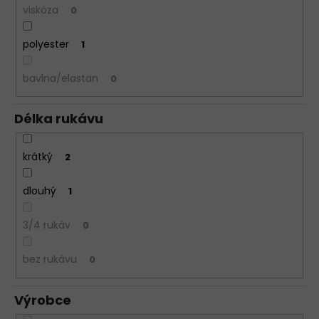
viskóza
0
polyester
1
bavlna/elastan
0
Délka rukávu
krátký
2
dlouhý
1
3/4 rukáv
0
bez rukávu
0
Výrobce