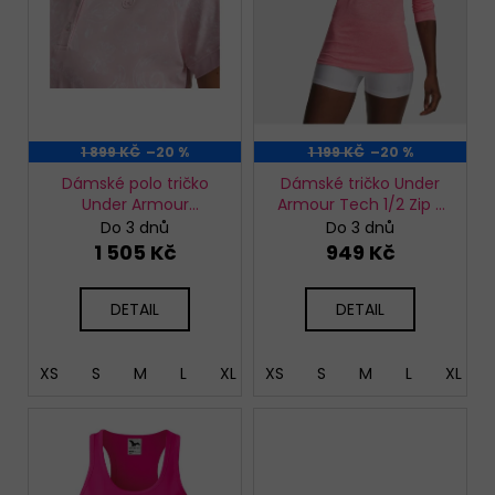
r
o
d
u
k
t
1 899 KČ
–20 %
1 199 KČ
–20 %
ů
Dámské polo tričko
Dámské tričko Under
Under Armour
Armour Tech 1/2 Zip -
ArmourDry Printed
Twist
Do 3 dnů
Do 3 dnů
Polo
1 505 Kč
949 Kč
DETAIL
DETAIL
XS
S
M
L
XL
XS
XXL
S
M
L
XL