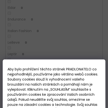
Eldar
0
Endurance
0
Italian Fashion
0
Leilieve
0
Leptir
0
LingaDore
0
Aby bylo prohlížení těchto stránek PRADLONATELO co
nejpohodlnější, používáme jako většina webů cookies.
Lormar
0
Soubory cookies slouží k vyhodnocení vašeho
brouzdání na našich stránkách a pomáhají nám je
Magic dream
0
vylepšovat. Kliknutím na „SOUHLASÍM“ souhlasíte s
používáním cookies ke zpracování Vašich osobních
údajů. Pokud neudělíte svůj souhlas, omezíme se
Malfini
1
pouze na zásadní cookies a technologie. Svůj souhlas