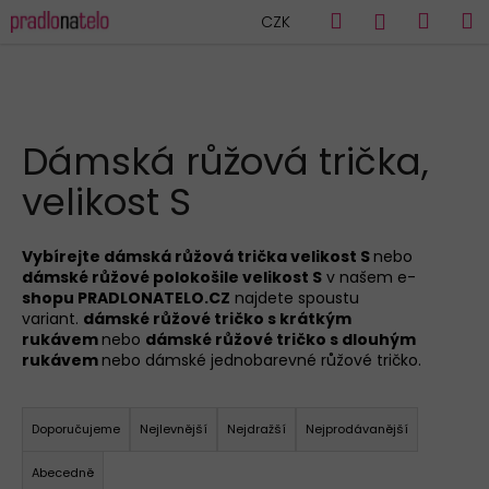
K
Přejít
Hledat
Náku
M
Přihlášen
CZK
na
o
obsah
Zpět
Zpět
košík
š
í
C
k
HLEDAT
o
Dámská růžová trička,
p
velikost S
o
t
ř
Vybírejte dámská růžová trička velikost S
nebo
dámské růžové polokošile velikost S
v našem e-
e
shopu PRADLONATELO.CZ
najdete spoustu
b
variant.
dámské růžové tričko s krátkým
u
rukávem
nebo
dámské růžové tričko s dlouhým
rukávem
nebo dámské
jednobarevné růžové tričko.
j
e
Ř
t
a
Doporučujeme
Nejlevnější
Nejdražší
Nejprodávanější
e
z
Abecedně
n