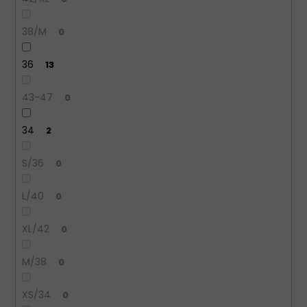
38/M
0
36
13
43-47
0
34
2
S/36
0
L/40
0
XL/42
0
M/38
0
XS/34
0