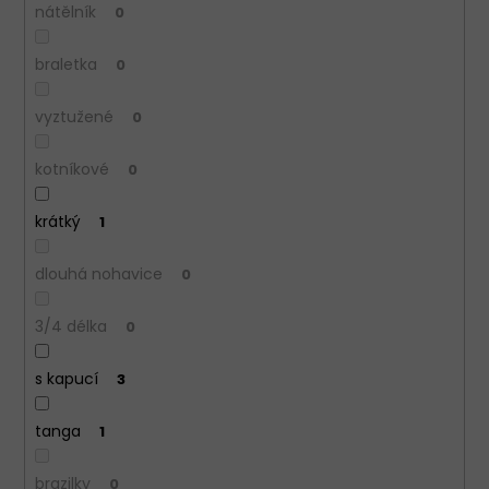
nátělník
0
braletka
0
vyztužené
0
kotníkové
0
krátký
1
dlouhá nohavice
0
3/4 délka
0
s kapucí
3
tanga
1
brazilky
0