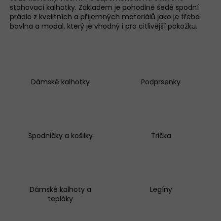
stahovací kalhotky. Základem je pohodlné šedé spodní
a
prádlo z kvalitních a příjemných materiálů jako je třeba
j
bavlna a modal, který je vhodný i pro citlivější pokožku.
í
t
?
Dámské kalhotky
Podprsenky
D
o
p
o
r
Spodničky a košilky
Trička
u
č
u
j
e
Dámské kalhoty a
Legíny
m
tepláky
e