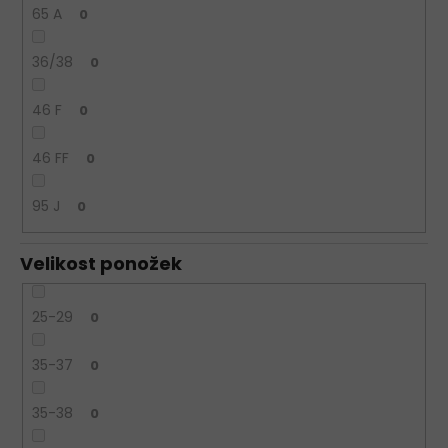
65 A
0
36/38
0
46 F
0
46 FF
0
95 J
0
Velikost ponožek
25-29
0
35-37
0
35-38
0