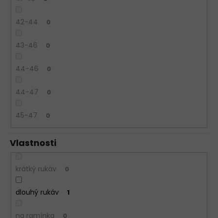
42-44
0
43-46
0
44-46
0
44-47
0
45-47
0
Vlastnosti
krátký rukáv
0
dlouhý rukáv
1
na ramínka
0