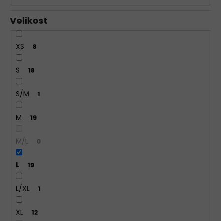
Velikost
XS
8
S
18
S/M
1
M
19
M/L
0
L
19
L/XL
1
XL
12