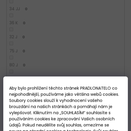
34 JJ
0
36 K
0
32 J
0
75 J
0
80 J
0
85 J
0
Aby bylo prohlížení těchto stránek PRADLONATELO co
38 H
0
nejpohodlnější, používáme jako většina webů cookies.
Soubory cookies slouží k vyhodnocení vašeho
brouzdání na našich stránkách a pomáhají nám je
90 J
0
vylepšovat. Kliknutím na „SOUHLASÍM“ souhlasíte s
používáním cookies ke zpracování Vašich osobních
105 C
0
údajů. Pokud neudělíte svůj souhlas, omezíme se