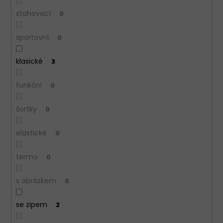
stahovací
0
sportovní
0
klasické
3
funkční
0
šortky
0
elastické
0
termo
0
s obrázkem
0
se zipem
2