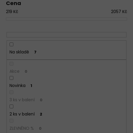
Cena
d
219
Kč
2057
Kč
u
k
t
ů
Na skladě
7
Akce
0
Novinka
1
3 ks v balení
0
2 ks v balení
2
ZLEVNĚNO %
0