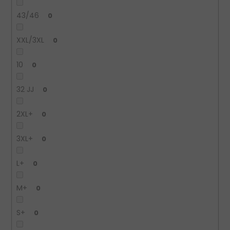
43/46
0
XXL/3XL
0
10
0
32 JJ
0
2XL+
0
3XL+
0
L+
0
M+
0
S+
0