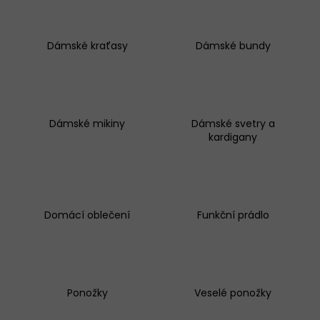
BAVLNĚNÉ
KALHOTKY
LOVELYGIRL
Dámské kraťasy
Dámské bundy
1656
145
Kč
Dámské mikiny
Dámské svetry a
kardigany
Domácí oblečení
Funkční prádlo
Ponožky
Veselé ponožky