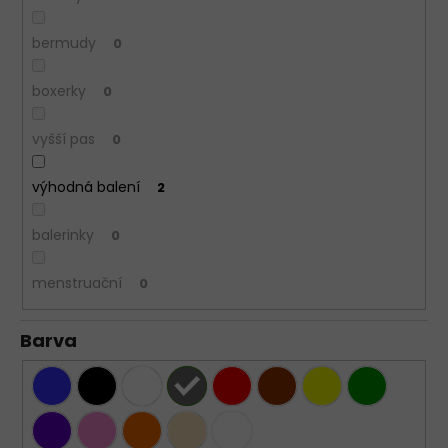
bermudy
0
boxerky
0
vyšší pas
0
výhodná balení
2
balerinky
0
menstruační
0
Barva