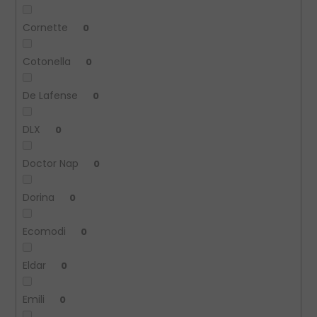
Cornette
0
Cotonella
0
De Lafense
0
DLX
0
Doctor Nap
0
Dorina
0
Ecomodi
0
Eldar
0
Emili
0