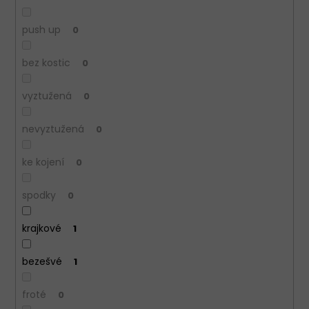
push up
0
bez kostic
0
vyztužená
0
nevyztužená
0
ke kojení
0
spodky
0
krajkové
1
bezešvé
1
froté
0