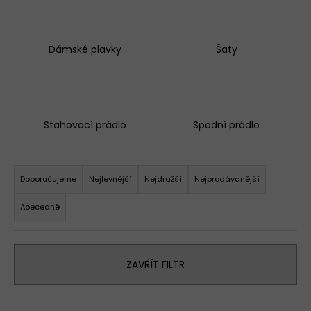
Dámské plavky
Šaty
Stahovací prádlo
Spodní prádlo
Ř
a
Doporučujeme
Nejlevnější
Nejdražší
Nejprodávanější
z
Abecedně
e
n
í
ZAVŘÍT FILTR
p
r
o