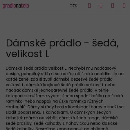
K
Přejít
Hledat
Náku
M
Přihlášen
CZK
na
o
obsah
Zpět
Zpět
košík
š
í
C
k
HLEDAT
o
Dámské prádlo - šedá,
p
velikost L
o
t
ř
Dámské šedé prádlo velikost L. Nechybí mu nadčasový
design, pohodlný střih a samozřejmě široká nabídka. Je na
e
každé ženě, zda si zvolí dámské bezešvé šedé prádlo
b
velikost L, dámské krajkové šedé prádlo velikost L nebo
u
naopak dámské jednobarevné šedé prádlo. V téhle
kategorii si můžeme vybrat šedou spodní košilku na široká
j
ramínka, nebo naopak na úzké ramínka různých
e
materiálů. Dámy si rády hrají s kombinací barev a snaží se
sladit podprsenku s kalhotkami. U dámských šedých
t
kalhotek máme na výběr, dámská šedá tanga, dámské
e
šedé brazilky, šedé kalhotky s nohavičkou nebo klasické
n
šedé kalhotky. Nesmíme zapomenout na oblíbené