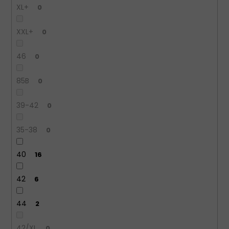
XL+
0
XXL+
0
46
0
85B
0
39-42
0
35-38
0
40
16
42
6
44
2
42/XL
0