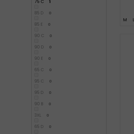
75 C
1
85 D
0
M
85 E
0
90 C
0
90 D
0
90 E
0
65 C
0
95 C
0
95 D
0
90 B
0
3XL
0
65 D
0