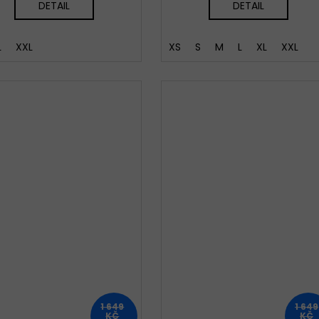
DETAIL
DETAIL
L
XXL
XS
S
M
L
XL
XXL
1 649
1 649
KČ
KČ