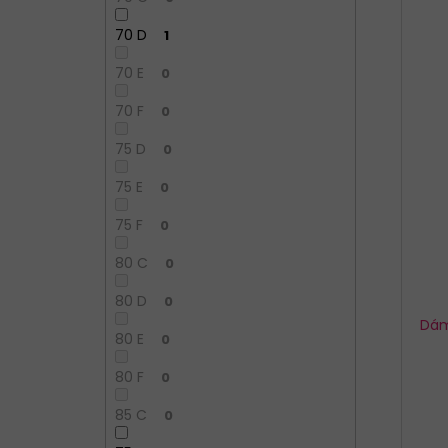
70 D
1
70 E
0
70 F
0
75 D
0
75 E
0
75 F
0
80 C
0
80 D
0
Dám
80 E
0
80 F
0
85 C
0