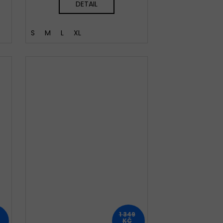
DETAIL
S
M
L
XL
1 349
KČ