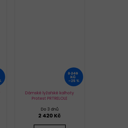
3 249
KČ
%
–25 %
r
Dámské lyžařské kalhoty
Protest PRTRELOLE
Do 3 dnů
2 420 Kč