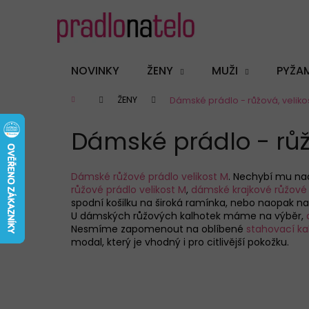
K
Přejít
na
o
obsah
Zpět
Zpět
š
do
do
í
NOVINKY
ŽENY
MUŽI
PYŽA
k
obchodu
obchodu
Domů
ŽENY
Dámské prádlo - růžová, veliko
Dámské prádlo - růž
Dámské růžové prádlo velikost M
. Nechybí mu nad
růžové prádlo velikost M
,
dámské krajkové růžové 
spodní košilku na široká ramínka, nebo naopak na
U dámských růžových kalhotek máme na výběr,
Nesmíme zapomenout na oblíbené
stahovací ka
modal, který je vhodný i pro citlivější pokožku.