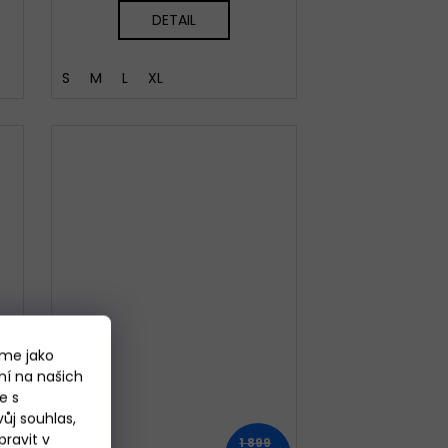
DETAIL
S
M
L
XL
áme jako
ní na našich
e s
ůj souhlas,
ravit v
1 899