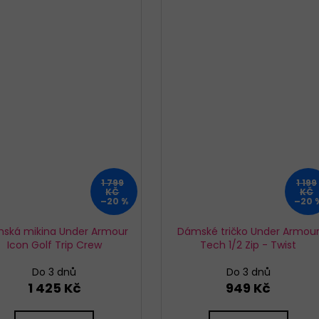
1 799
1 199
KČ
KČ
–20 %
–20 
ská mikina Under Armour
Dámské tričko Under Armou
Icon Golf Trip Crew
Tech 1/2 Zip - Twist
Do 3 dnů
Do 3 dnů
1 425 Kč
949 Kč