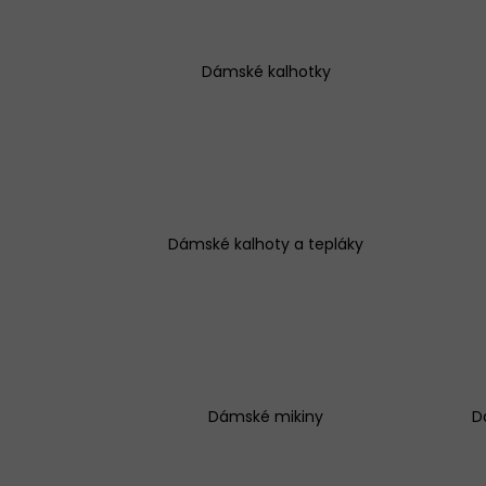
Dámské kalhotky
BAVLNĚNÉ KALHOTKY LOVELYGIRL 1656
145 Kč
Dámské kalhoty a tepláky
Dámské mikiny
D