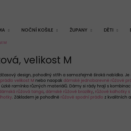
MA
NOČNÍ KOŠILE
ŽUPANY
DĚTI
st M
Co potřebujete najít?
ová, velikost M
časový design, pohodlný střih a samozřejmě široká nabídka. Je n
prádlo velikost M
nebo naopak
dámské jednobarevné růžové pr
HLEDAT
 úzké ramínka různých materiálů. Dámy si rády hrají s kombinací
dámská růžová tanga
,
dámské růžové brazilky
,
růžové kalhotky 
lhotky
. Základem je pohodlné
růžové spodní prádlo
z kvalitních 
Doporučujeme