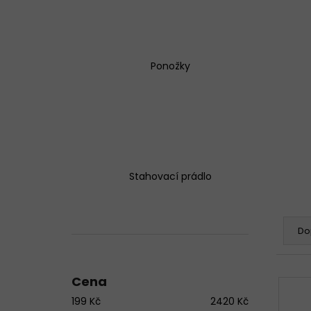
Ponožky
Stahovací prádlo
P
Ř
o
a
Do
s
z
t
e
Cena
r
n
V
a
í
199
Kč
2420
Kč
ý