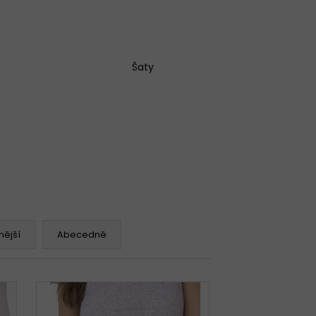
Šaty
ější
Abecedně