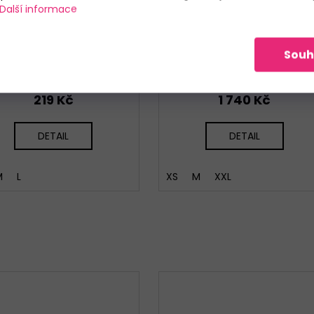
KČ
Další informace
–20 
alhotky Julimex Hipster
Dámské polo tričko Under
Souh
Hiphuggers Mallow
Armour Drive Chill SS Polo
Skladem
Do 3 dnů
219 Kč
1 740 Kč
DETAIL
DETAIL
M
L
XS
M
XXL