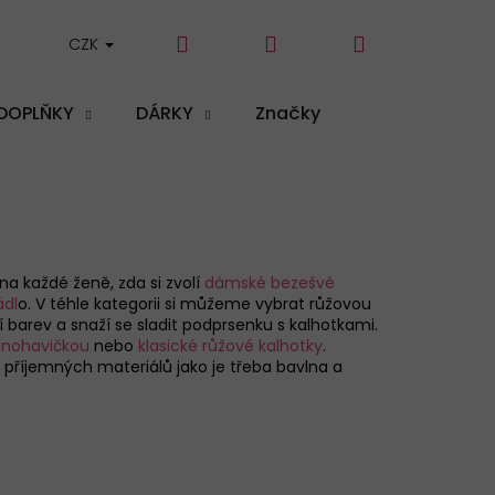
Hledat
Přihlášení
Nákupní
CZK
DOPLŇKY
DÁRKY
Značky
košík
a každé ženě, zda si zvolí
dámské bezešvé
ádl
o
. V téhle kategorii si můžeme vybrat růžovou
 barev a snaží se sladit podprsenku s kalhotkami.
s nohavičkou
nebo
klasické růžové kalhotky
.
a příjemných materiálů jako je třeba bavlna a