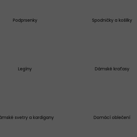
Podprsenky
Spodničky a košilky
KALHOTKY BAVLNĚNÉ 3679 LOVELYGIRL
KALHOTKY JULIM
179 Kč
199 Kč
Legíny
Dámské kraťasy
ámské svetry a kardigany
Domácí oblečení