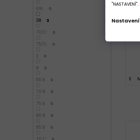
"NASTAVENÍ".
6XL
0
K
Nastavení
38
3
70/C
0
75/C
0
2
0
8
0
S
65 B
0
70 B
0
75 B
0
80 B
0
85 B
0
70 C
0