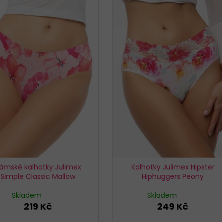
ámské kalhotky Julimex
Kalhotky Julimex Hipster
Simple Classic Mallow
Hiphuggers Peony
Skladem
Skladem
219 Kč
249 Kč