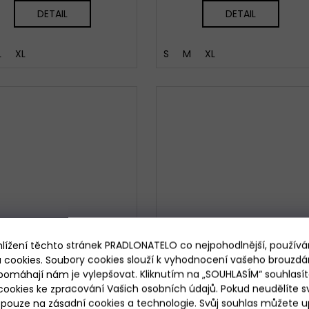
DETAIL
DETAIL
L
XL
S
M
XL
hlížení těchto stránek PRADLONATELO co nejpohodlnější, použív
 cookies. Soubory cookies slouží k vyhodnocení vašeho brouzdá
pomáhají nám je vylepšovat. Kliknutím na „SOUHLASÍM“ souhlasít
ookies ke zpracování Vašich osobních údajů. Pokud neudělíte sv
ouze na zásadní cookies a technologie. Svůj souhlas můžete up
2 199