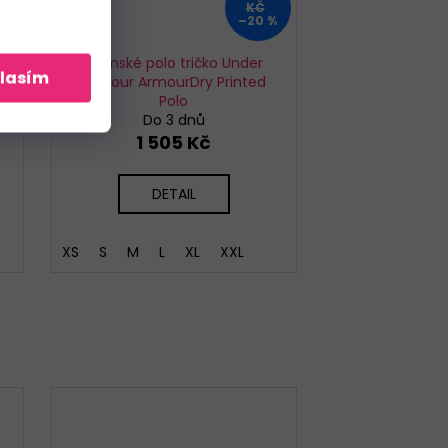
KČ
%
–20 %
Dámské polo tričko Under
lasím
Armour ArmourDry Printed
Polo
Do 3 dnů
1 505 Kč
DETAIL
XS
S
M
L
XL
XXL