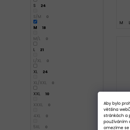
S
24
S/M
0
M
M
18
M/L
0
L
21
L/XL
0
XL
24
XL/XXL
0
XXL
10
Aby bylo pro
XXXL
0
většina webů
stránkách a 
4XL
0
používáním c
5XL
0
omezíme se p