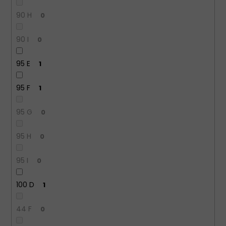
90 H
0
90 I
0
95 E
1
95 F
1
95 G
0
95 H
0
95 I
0
100 D
1
44 F
0