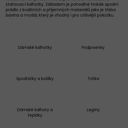
stahovací kalhotky. Základem je pohodlné hnědé spodní
a
prádlo z kvalitních a příjemných materiálů jako je třeba
j
bavlna a modal, který je vhodný i pro citlivější pokožku.
í
t
?
Dámské kalhotky
Podprsenky
D
o
p
o
r
Spodničky a košilky
Trička
u
č
u
j
e
Dámské kalhoty a
Legíny
m
tepláky
e