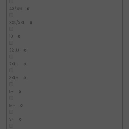
43/46
0
XXL/3XL
0
10
0
32 JJ
0
2XL+
0
3XL+
0
L+
0
M+
0
S+
0