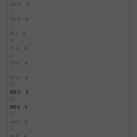
44 FF
0
44 G
0
85 I
0
75 H
0
75 G
0
80 G
0
100 C
1
100 E
1
44 E
0
95 B
0