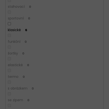
stahovací
0
sportovní
0
klasické
6
funkční
0
šortky
0
elastické
0
termo
0
s obrázkem
0
se zipem
0