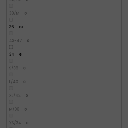
38/M
0
36
19
43-47
0
34
6
S/36
0
L/40
0
XL/42
0
M/38
0
XS/34
0