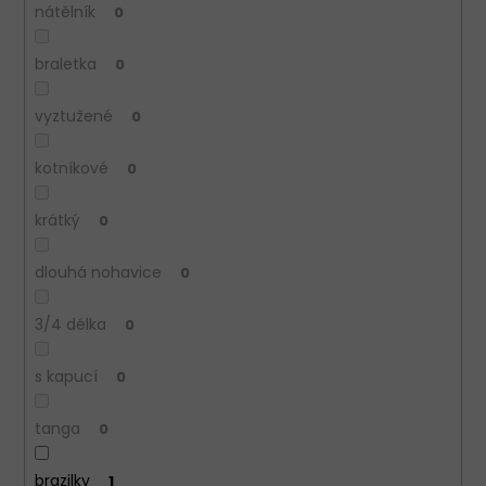
nátělník
0
braletka
0
vyztužené
0
kotníkové
0
krátký
0
dlouhá nohavice
0
3/4 délka
0
s kapucí
0
tanga
0
brazilky
1