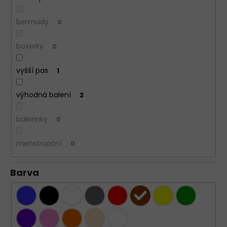
bermudy
0
boxerky
0
vyšší pas
1
výhodná balení
2
balerinky
0
menstruační
0
Barva