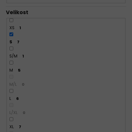
Velikost
XS
1
S
7
S/M
1
M
5
M/L
0
L
6
L/XL
0
XL
7