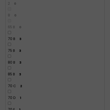
2
0
8
0
65 B
0
70 B
3
75 B
3
80 B
3
85 B
3
70 C
2
70 D
1
70 E
1