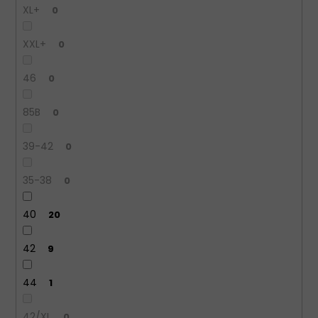
XL+
0
XXL+
0
46
0
85B
0
39-42
0
35-38
0
40
20
42
9
44
1
42/XL
0