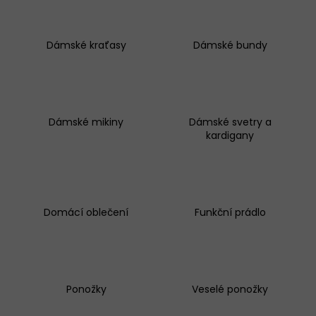
KALHOTKY
BAVLNĚNÉ
3679
Dámské kraťasy
Dámské bundy
LOVELYGIRL
179
Kč
Dámské mikiny
Dámské svetry a
kardigany
Domácí oblečení
Funkční prádlo
Ponožky
Veselé ponožky