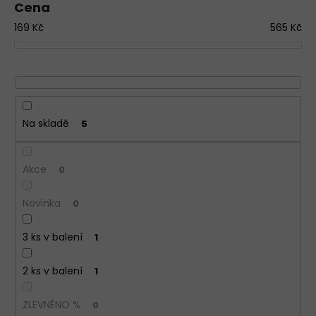
Cena
d
169
Kč
565
Kč
u
k
t
ů
Na skladě
5
Akce
0
Novinka
0
3 ks v balení
1
2 ks v balení
1
ZLEVNĚNO %
0