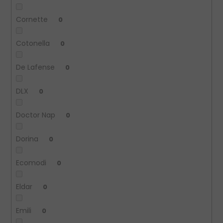
Cornette
0
Cotonella
0
De Lafense
0
DLX
0
Doctor Nap
0
Dorina
0
Ecomodi
0
Eldar
0
Emili
0