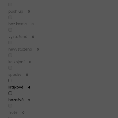
push up
0
bez kostic
0
vyztužená
0
nevyztužená
0
ke kojení
0
spodky
0
krajkové
4
bezešvé
2
froté
0