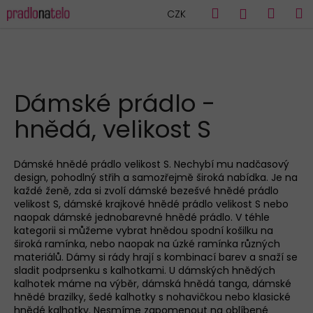
K
Přejít
Hledat
Náku
M
Přihlášen
CZK
na
o
obsah
Zpět
Zpět
košík
š
í
C
k
HLEDAT
o
Dámské prádlo -
p
hnědá, velikost S
o
t
ř
Dámské hnědé prádlo velikost S. Nechybí mu nadčasový
design, pohodlný střih a samozřejmě široká nabídka. Je na
e
každé ženě, zda si zvolí dámské bezešvé hnědé prádlo
b
velikost S, dámské krajkové hnědé prádlo velikost S nebo
u
naopak dámské jednobarevné hnědé prádlo. V téhle
kategorii si můžeme vybrat hnědou spodní košilku na
j
široká ramínka, nebo naopak na úzké ramínka různých
e
materiálů. Dámy si rády hrají s kombinací barev a snaží se
sladit podprsenku s kalhotkami. U dámských hnědých
t
kalhotek máme na výběr, dámská hnědá tanga, dámské
e
hnědé brazilky, šedé kalhotky s nohavičkou nebo klasické
n
hnědé kalhotky. Nesmíme zapomenout na oblíbené