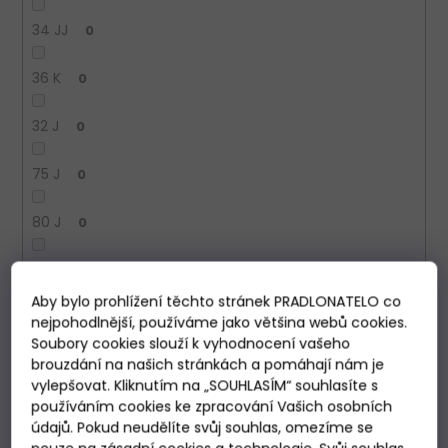
34 JJ
0
36 K
0
32 J
0
75 J
0
80 J
0
85 J
0
Aby bylo prohlížení těchto stránek PRADLONATELO co
38 H
0
nejpohodlnější, používáme jako většina webů cookies.
Soubory cookies slouží k vyhodnocení vašeho
brouzdání na našich stránkách a pomáhají nám je
90 J
0
vylepšovat. Kliknutím na „SOUHLASÍM“ souhlasíte s
používáním cookies ke zpracování Vašich osobních
105 C
1
údajů. Pokud neudělíte svůj souhlas, omezíme se