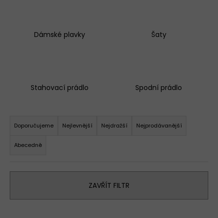
Dámské plavky
Šaty
Stahovací prádlo
Spodní prádlo
Ř
a
Doporučujeme
Nejlevnější
Nejdražší
Nejprodávanější
z
Abecedně
e
n
í
ZAVŘÍT FILTR
p
r
o