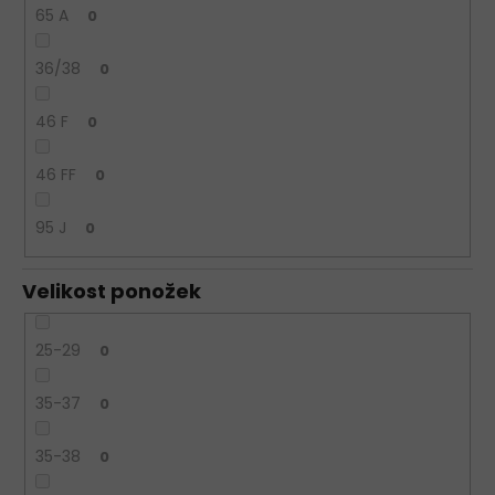
65 A
0
36/38
0
46 F
0
46 FF
0
95 J
0
Velikost ponožek
25-29
0
35-37
0
35-38
0