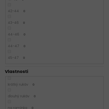
42-44
0
43-46
0
44-46
0
44-47
0
45-47
0
Vlastnosti
krátký rukáv
0
dlouhý rukáv
0
na ramínka
0