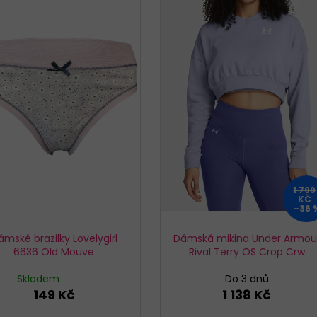
1 799
KČ
–36 
ámské brazilky Lovelygirl
Dámská mikina Under Armou
6636 Old Mouve
Rival Terry OS Crop Crw
Skladem
Do 3 dnů
149 Kč
1 138 Kč