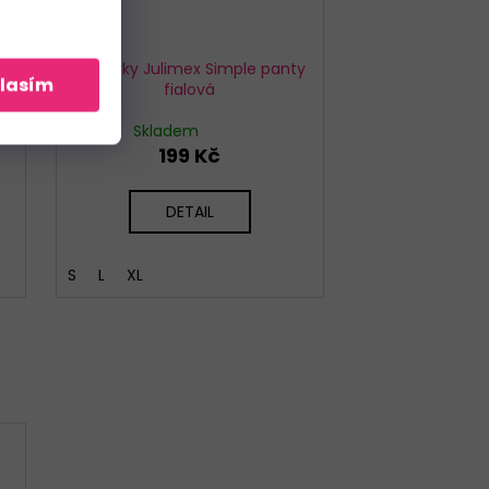
%
9
Kalhotky Julimex Simple panty
lasím
fialová
Skladem
199 Kč
DETAIL
S
L
XL