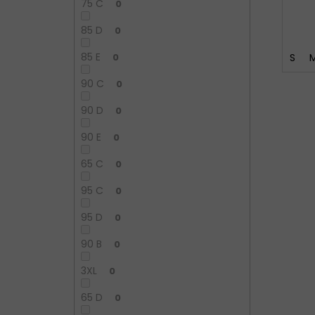
75 C
0
85 D
0
85 E
S
0
90 C
0
90 D
0
90 E
0
65 C
0
95 C
0
95 D
0
90 B
0
3XL
0
65 D
0