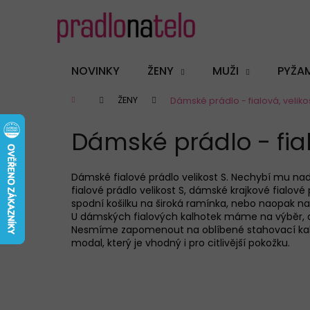
K
Přejít
na
o
obsah
Zpět
Zpět
š
do
do
í
NOVINKY
ŽENY
MUŽI
PYŽA
k
obchodu
obchodu
Domů
ŽENY
Dámské prádlo - fialová, veliko
Dámské prádlo - fial
Dámské fialové prádlo velikost S. Nechybí mu nad
fialové prádlo velikost S, dámské krajkové fialov
spodní košilku na široká ramínka, nebo naopak na
U dámských fialových kalhotek máme na výběr, dám
Nesmíme zapomenout na oblíbené stahovací kalhot
modal, který je vhodný i pro citlivější pokožku.