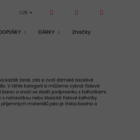
Hledat
Přihlášení
Nákupní
CZK
DOPLŇKY
DÁRKY
Značky
košík
na každé ženě, zda si zvolí dámské bezešvé
lo. V téhle kategorii si můžeme vybrat fialové
 barev a snaží se sladit podprsenku s kalhotkami.
s nohavičkou nebo klasické fialové kalhotky.
příjemných materiálů jako je třeba bavlna a