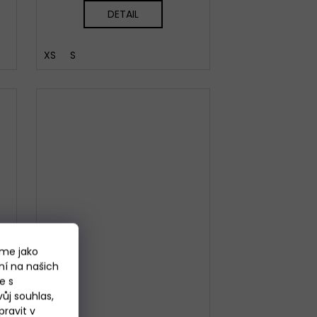
DETAIL
XS
S
áme jako
ní na našich
e s
ůj souhlas,
ravit v