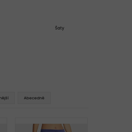
Šaty
ější
Abecedně