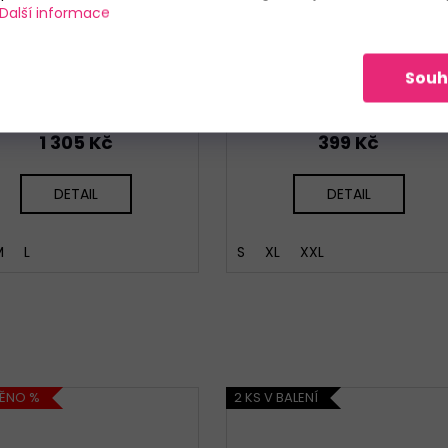
KČ
KČ
Další informace
–20 %
–45 
ámská fleecová mikina
Dámské šaty DeLafense 69
Souh
Trespass Splendor
Freya purple
Do 3 dnů
Skladem
1 305 Kč
399 Kč
DETAIL
DETAIL
M
L
S
XL
XXL
NĚNO %
2 KS V BALENÍ