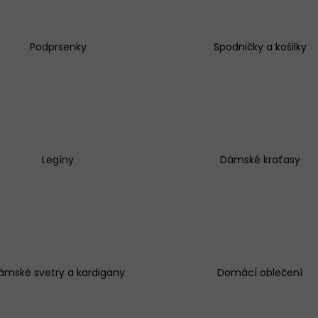
Podprsenky
Spodničky a košilky
KALHOTKY BAVLNĚNÉ 3679 LOVELYGIRL
KALHOTKY JULIM
179 Kč
199 Kč
Legíny
Dámské kraťasy
ámské svetry a kardigany
Domácí oblečení