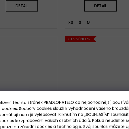
DETAIL
DETAIL
XS
S
M
ZLEVNĚNO %
hlížení těchto stránek PRADLONATELO co nejpohodlnější, použív
 cookies. Soubory cookies slouží k vyhodnocení vašeho brouzdá
pomáhají nám je vylepšovat. Kliknutím na „SOUHLASÍM“ souhlasít
ookies ke zpracování Vašich osobních údajů. Pokud neudělíte sv
ouze na zásadní cookies a technologie. Svůj souhlas můžete up
1 649
729