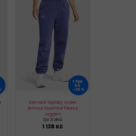
1 799
KČ
%
–36 %
r
Dámské tepláky Under
Armour Essential Fleece
Joggers
Do 3 dnů
1 138 Kč