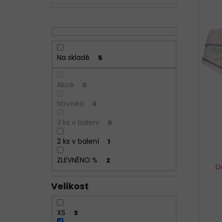
n
p
p
n
r
i
í
o
s
p
d
p
a
u
Na skladě
5
r
n
k
o
e
t
d
Akce
0
l
ů
u
Novinka
0
k
3 ks v balení
t
0
ů
2 ks v balení
1
ZLEVNĚNO %
2
D
Velikost
XS
3