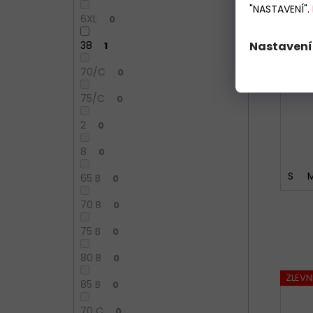
"NASTAVENÍ".
6XL
0
D
Nastavení
38
1
70/C
0
75/C
0
2
0
8
0
S
65 B
0
70 B
0
75 B
0
80 B
0
ZLEV
85 B
0
70 C
0