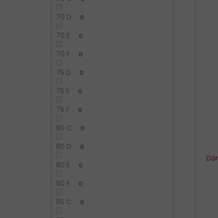
70 D
0
70 E
0
70 F
0
75 D
0
75 E
0
75 F
0
80 C
0
80 D
0
Dá
80 E
0
80 F
0
85 C
0