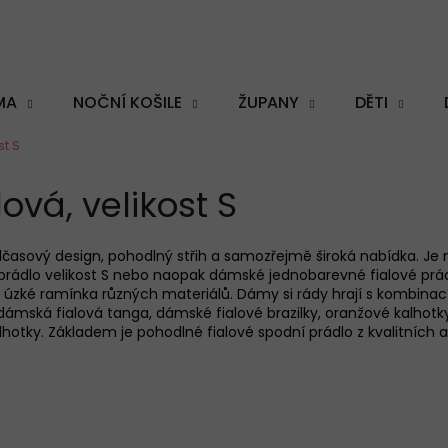
MA
NOČNÍ KOŠILE
ŽUPANY
DĚTI
st S
Co potřebujete najít?
ová, velikost S
časový design, pohodlný střih a samozřejmě široká nabídka. Je 
é prádlo velikost S nebo naopak dámské jednobarevné fialové prád
HLEDAT
 úzké ramínka různých materiálů. Dámy si rády hrají s kombinací
ská fialová tanga, dámské fialové brazilky, oranžové kalhotky 
ky. Základem je pohodlné fialové spodní prádlo z kvalitních a 
Doporučujeme