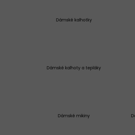
Dámské kalhotky
BAVLNĚNÉ KALHOTKY LOVELYGIRL 1656
145 Kč
Dámské kalhoty a tepláky
Dámské mikiny
D