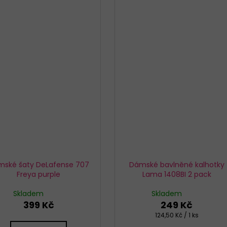
mské šaty DeLafense 707
Dámské bavlněné kalhotky
Freya purple
Lama 1408BI 2 pack
Skladem
Skladem
399 Kč
249 Kč
Měrná
124,50 Kč / 1 ks
cena: