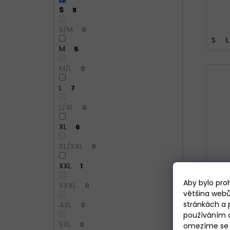
S
8
S/M
0
S
L
M
5
M/L
0
L
7
L/XL
0
XL
6
XL/XXL
0
XXL
1
Aby bylo pro
XXXL
0
většina webů
stránkách a 
4XL
0
používáním c
5XL
0
omezíme se p