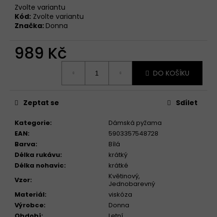
Zvolte variantu
Kód:
Zvolte variantu
Značka:
Donna
989 Kč
Měrná
DO KOŠÍKU
cena:
Zeptat se
Sdílet
Kategorie
:
Dámská pyžama
EAN
:
5903357548728
Barva
:
Bílá
Délka rukávu
:
krátký
Délka nohavic
:
krátké
Květinový
,
Vzor
:
Jednobarevný
Materiál
:
viskóza
Výrobce
:
Donna
Období
:
Letní