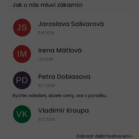
Jaroslava Salivarová
JS
Hodnocení obchodu je 5 z 5 hvězdiček.
5.8.2026
Irena Mátlová
IM
Hodnocení obchodu je 5 z 5 hvězdiček.
1.8.2026
Petra Dobiasova
PD
Hodnocení obchodu je 5 z 5 hvězdiček.
31.7.2026
Rychle odeslani, skvele ceny, vse v poradku.
Vladimír Kroupa
VK
Hodnocení obchodu je 5 z 5 hvězdiček.
31.7.2026
Zobrazit další hodnocení