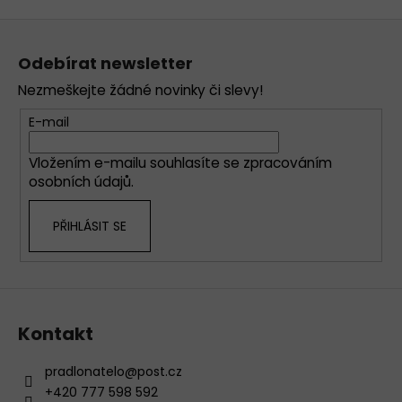
Z
á
Odebírat newsletter
p
Nezmeškejte žádné novinky či slevy!
a
t
E-mail
í
Vložením e-mailu souhlasíte se
zpracováním
osobních údajů
.
PŘIHLÁSIT SE
Kontakt
pradlonatelo
@
post.cz
+420 777 598 592