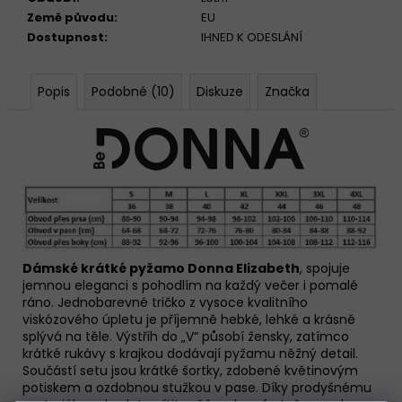
Země původu
:
EU
Dostupnost
:
IHNED K ODESLÁNÍ
Popis
Podobné (10)
Diskuze
Značka
Dámské krátké pyžamo Donna Elizabeth
, spojuje
jemnou eleganci s pohodlím na každý večer i pomalé
ráno. Jednobarevné tričko z vysoce kvalitního
viskózového úpletu je příjemně hebké, lehké a krásně
splývá na těle. Výstřih do „V“ působí žensky, zatímco
krátké rukávy s krajkou dodávají pyžamu něžný detail.
Součástí setu jsou krátké šortky, zdobené květinovým
potiskem a ozdobnou stužkou v pase. Díky prodyšnému