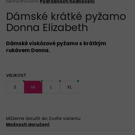
Průměrné
Neohodnoceno
Podrobnosti hodnocení
hodnocení
DÁMSKÁ
Dámské krátké pyžamo
produktu
TANGA
SIELEI
je
1343
Donna Elizabeth
0,0
NEW
z
5
185
hvězdiček.
Kč
Dámské viskózové pyžamo s krátkým
rukávem Donna.
VELIKOST
S
M
L
XL
Můžeme doručit do:
Zvolte variantu
Možnosti doručení