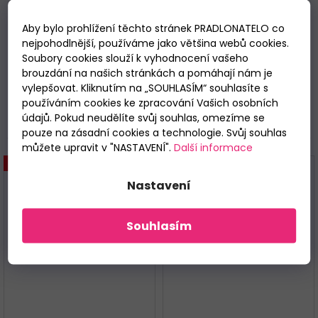
materiálu se budete cítit svěže a komfortně po celou
noc. Pyžamo je baleno v plastovém sáčku. Ideální volba
Aby bylo prohlížení těchto stránek PRADLONATELO co
pro ženy, které chtějí doma vypadat upraveně, ale
hlavně se cítit opravdu pohodlně každý den.
nejpohodlnější, používáme jako většina webů cookies.
Soubory cookies slouží k vyhodnocení vašeho
Materiálové složení:
95% viskóza, 5% elastan
.
brouzdání na našich stránkách a pomáhají nám je
vylepšovat. Kliknutím na „SOUHLASÍM“ souhlasíte s
používáním cookies ke zpracování Vašich osobních
údajů. Pokud neudělíte svůj souhlas, omezíme se
Související
pouze na zásadní cookies a technologie. Svůj souhlas
můžete upravit v "NASTAVENÍ".
Další informace
ZLEVNĚNO %
ZLEVNĚNO %
Nastavení
Souhlasím