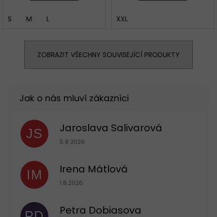
S
M
L
XXL
ZOBRAZIT VŠECHNY SOUVISEJÍCÍ PRODUKTY
Jaroslava Salivarová
JS
Hodnocení obchodu je 5 z 5 hvězdiček.
5.8.2026
Irena Mátlová
IM
Hodnocení obchodu je 5 z 5 hvězdiček.
1.8.2026
Petra Dobiasova
PD