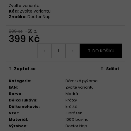
Zvolte variantu
Kód:
Zvolte variantu
Značka:
Doctor Nap
899 Kč
–55 %
399 Kč
Měrná
DO KOŠÍKU
cena:
Zeptat se
Sdílet
Kategorie
:
Dámská pyžama
EAN
:
Zvolte variantu
Barva
:
Modrá
Délka rukávu
:
krátký
Délka nohavic
:
krátké
Vzor
:
Obrázek
Materiál
:
100% bavlna
Výrobce
:
Doctor Nap