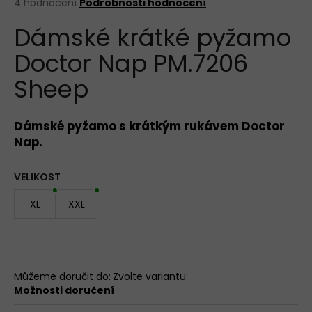
Průměrné
4 hodnocení
Podrobnosti hodnocení
hodnocení
BAVLNĚNÉ
Dámské krátké pyžamo
produktu
KALHOTKY
LOVELYGIRL
je
6651
Doctor Nap PM.7206
5,0
z
155
Sheep
5
Kč
hvězdiček.
Dámské pyžamo s krátkým rukávem Doctor
Nap.
VELIKOST
XL
XXL
Můžeme doručit do:
Zvolte variantu
Možnosti doručení