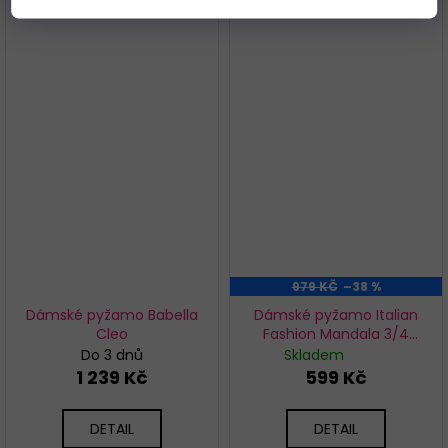
979 KČ
–38 %
Dámské pyžamo Babella
Dámské pyžamo Italian
Cleo
Fashion Mandala 3/4
petrolej
Do 3 dnů
Skladem
1 239 Kč
599 Kč
DETAIL
DETAIL