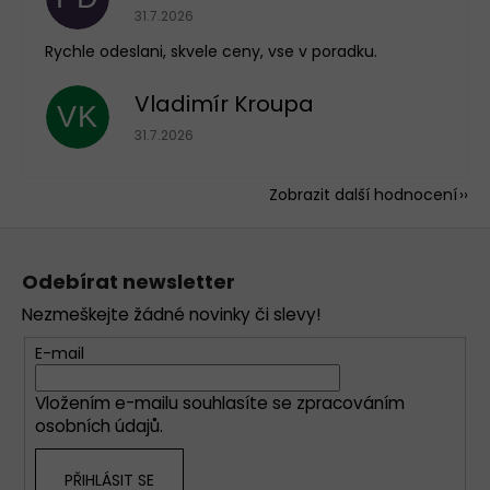
Hodnocení obchodu je 5 z 5 hvězdiček.
31.7.2026
Rychle odeslani, skvele ceny, vse v poradku.
Vladimír Kroupa
VK
Hodnocení obchodu je 5 z 5 hvězdiček.
31.7.2026
Zobrazit další hodnocení
Z
á
Odebírat newsletter
p
Nezmeškejte žádné novinky či slevy!
a
t
E-mail
í
Vložením e-mailu souhlasíte se
zpracováním
osobních údajů
.
PŘIHLÁSIT SE