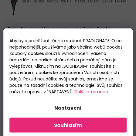
Dámské elegantní pyžamo s šortkami Doctor
Nap.
Vrchní díl pyžama má na dekoltu jemný potisk
.Dámské pyžamo s krátkým rukávem
má kostkované
Aby bylo prohlížení těchto stránek PRADLONATELO co
šortky s pohodlnými kapsami. Měkké a na dotek
nejpohodlnější, používáme jako většina webů cookies.
příjemné pyžamo zajistí pohodlí během spánku.
Pyžamo
Soubory cookies slouží k vyhodnocení vašeho
je vhodné i na denní nošení.
brouzdání na našich stránkách a pomáhají nám je
vylepšovat. Kliknutím na „SOUHLASÍM“ souhlasíte s
Materiálové složení:
100% bavlna.
používáním cookies ke zpracování Vašich osobních
údajů. Pokud neudělíte svůj souhlas, omezíme se
pouze na zásadní cookies a technologie. Svůj souhlas
můžete upravit v "NASTAVENÍ".
Další informace
.
Nastavení
Související
Souhlasím
ZLEVNĚNO %