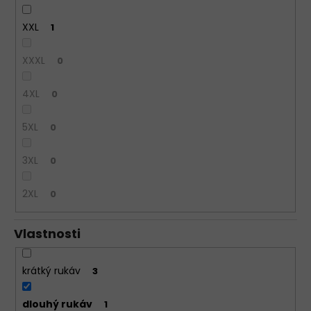
XXL
1
XXXL
0
4XL
0
5XL
0
3XL
0
2XL
0
Vlastnosti
krátký rukáv
3
dlouhý rukáv
1