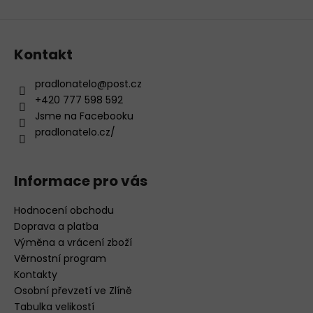
ý
p
i
s
Kontakt
u
pradlonatelo
@
post.cz
+420 777 598 592
Jsme na Facebooku
pradlonatelo.cz/
Informace pro vás
Hodnocení obchodu
Doprava a platba
Výměna a vrácení zboží
Věrnostní program
Kontakty
Osobní převzetí ve Zlíně
Tabulka velikostí