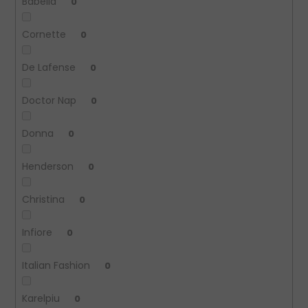
Babella
0
Cornette
0
De Lafense
0
Doctor Nap
0
Donna
0
Henderson
0
Christina
0
Infiore
0
Italian Fashion
0
Karelpiu
0