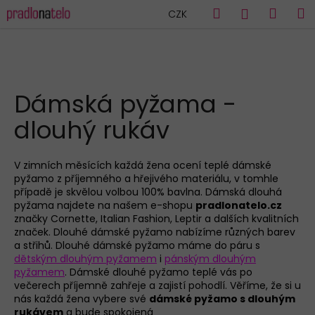
K
Přejít
Hledat
Náku
M
Přihlášen
CZK
na
o
obsah
Zpět
Zpět
košík
š
í
C
k
HLEDAT
o
Dámská pyžama -
p
dlouhý rukáv
o
t
ř
V zimních měsících každá žena ocení teplé dámské
pyžamo z příjemného a hřejivého materiálu, v tomhle
e
případě je skvělou volbou 100% bavlna. Dámská dlouhá
b
pyžama najdete na našem e-shopu
pradlonatelo.cz
u
značky Cornette, Italian Fashion, Leptir a dalších kvalitních
značek. Dlouhé dámské pyžamo nabízíme různých barev
j
a střihů. Dlouhé dámské pyžamo máme do páru s
e
dětským dlouhým pyžamem
i
pánským dlouhým
pyžamem
. Dámské dlouhé pyžamo teplé vás po
t
večerech příjemně zahřeje a zajistí pohodlí. Věříme, že si u
e
nás každá žena vybere své
dámské pyžamo s dlouhým
n
rukávem
a bude spokojená