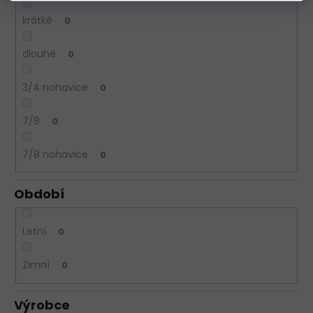
krátké
0
dlouhé
0
3/4 nohavice
0
7/8
0
7/8 nohavice
0
Období
Letní
0
Zimní
0
Výrobce