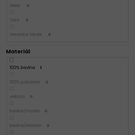
Sielei
0
Taro
0
Veronica Verde
0
Materiál
100% bavlna
1
100% polyester
0
viskóza
0
bavlna/modal
0
bavlna/elastan
0