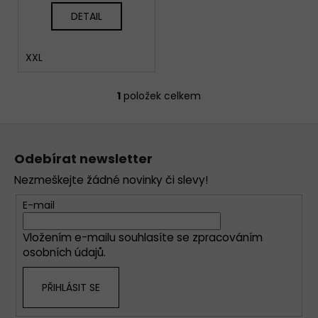
DETAIL
XXL
1
položek celkem
O
v
Z
l
á
á
Odebírat newsletter
d
p
a
Nezmeškejte žádné novinky či slevy!
a
c
t
E-mail
í
í
p
Vložením e-mailu souhlasíte se
zpracováním
r
osobních údajů
.
v
k
PŘIHLÁSIT SE
y
v