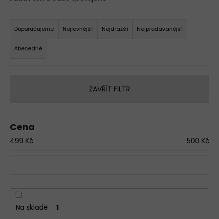
a
Ř
j
a
Doporučujeme
Nejlevnější
Nejdražší
Nejprodávanější
í
z
t
Abecedně
e
?
n
í
D
ZAVŘÍT FILTR
p
o
r
p
o
o
Cena
r
d
u
499
Kč
500
Kč
u
č
k
u
t
j
e
ů
m
e
Na skladě
1