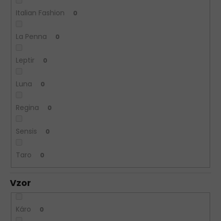
Italian Fashion
0
La Penna
0
Leptir
0
Luna
0
Regina
0
Sensis
0
Taro
0
Vzor
Káro
0