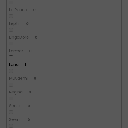
La Penna
0
Leptir
0
LingaDore
0
Lormar
0
Luna
1
Muydemi
0
Regina
0
Sensis
0
Sevim
0