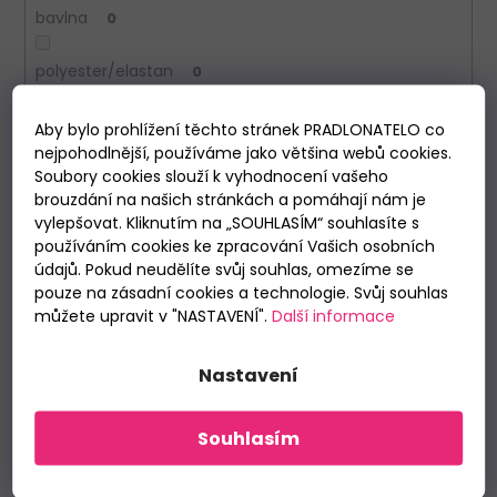
bavlna
0
polyester/elastan
0
100% viskóza
0
Aby bylo prohlížení těchto stránek PRADLONATELO co
nejpohodlnější, používáme jako většina webů cookies.
Soubory cookies slouží k vyhodnocení vašeho
Délka rukávu
brouzdání na našich stránkách a pomáhají nám je
vylepšovat. Kliknutím na „SOUHLASÍM“ souhlasíte s
používáním cookies ke zpracování Vašich osobních
krátký
0
údajů. Pokud neudělíte svůj souhlas, omezíme se
pouze na zásadní cookies a technologie. Svůj souhlas
dlouhý
0
můžete upravit v "NASTAVENÍ".
Další informace
na ramínka
0
Nastavení
3/4 rukáv
0
Souhlasím
Délka nohavic