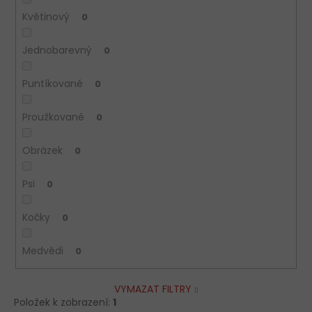
Květinový
0
Jednobarevný
0
Puntíkované
0
Proužkované
0
Obrázek
0
Psi
0
Kočky
0
Medvědi
0
VYMAZAT FILTRY
Položek k zobrazení:
1