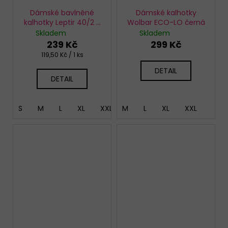
Dámské bavlněné
Dámské kalhotky
kalhotky Leptir 40/2 2
Wolbar ECO-LO černá
pack
Skladem
Skladem
239 Kč
299 Kč
Měrná
119,50 Kč / 1 ks
cena:
DETAIL
DETAIL
S
M
L
XL
XXL
M
L
XL
XXL