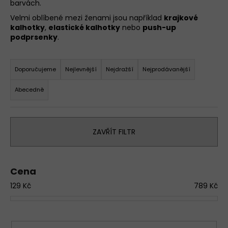
barvách.
a
Velmi oblíbené mezi ženami jsou například
krajkové
j
kalhotky
,
elastické kalhotky
nebo
push-up
í
podprsenky
.
t
Ř
?
a
Doporučujeme
Nejlevnější
Nejdražší
Nejprodávanější
z
D
Abecedně
e
o
n
p
o
í
r
ZAVŘÍT FILTR
p
u
r
č
o
u
Cena
d
j
129
Kč
789
Kč
u
e
m
k
e
t