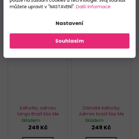
pouze na zásadní cookies a technologie. Svůj souhlas
můžete upravit v "NASTAVENÍ".
Další informace
Nastavení
Souhlasím
Kalhotky Julimex
Dámské kalhotky
tanga Brazil Kiss Me
Julimex brazil Kiss Me
Skladem
Skladem
249 Kč
249 Kč