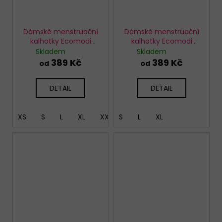
Dámské menstruační
Dámské menstruační
kalhotky Ecomodi
kalhotky Ecomodi
vysoké černé
klasické černé
Skladem
Skladem
389 Kč
389 Kč
od
od
DETAIL
DETAIL
XS
S
L
XL
XXL
S
L
XL