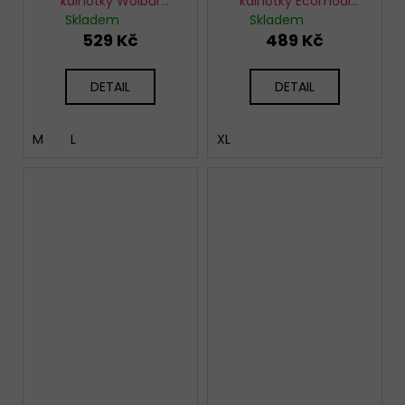
kalhotky Wolbar
kalhotky Ecomodi
Supressa černé
klasické růžové
Skladem
Skladem
529 Kč
489 Kč
DETAIL
DETAIL
M
L
XL