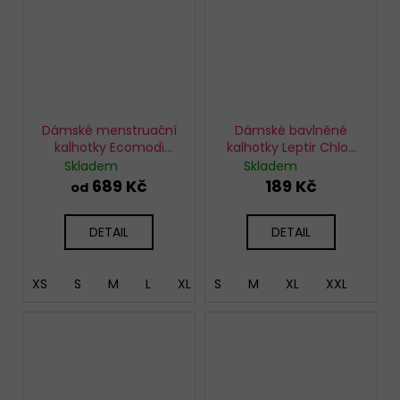
Dámské menstruační
Dámské bavlněné
kalhotky Ecomodi
kalhotky Leptir Chloe
extra vysoké černé
černé
Skladem
Skladem
689 Kč
189 Kč
od
DETAIL
DETAIL
XS
S
M
L
XL
S
XXXL
M
XL
XXL