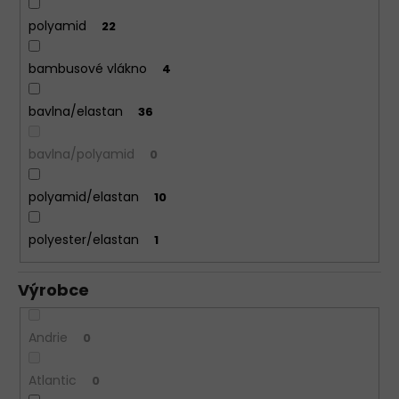
polyamid
22
bambusové vlákno
4
bavlna/elastan
36
bavlna/polyamid
0
polyamid/elastan
10
polyester/elastan
1
Výrobce
Andrie
0
Atlantic
0