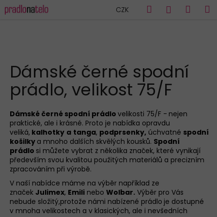
K
Přejít
Hledat
Náku
M
Přihlášen
CZK
na
o
obsah
Zpět
Zpět
košík
š
í
C
k
HLEDAT
o
Dámské černé spodní
p
prádlo, velikost 75/F
o
t
ř
Dámské černé spodní prádlo
velikosti 75/F -
nejen
praktické, ale i krásné. Proto je nabídka opravdu
e
veliká,
kalhotky
a
tanga
,
podprsenky
,
úchvatné
spodní
b
košilky
a mnoho dalších skvělých kousků.
Spodní
u
prádlo
si můžete vybrat z několika značek, které vynikají
především svou kvalitou použitých materiálů a precizním
j
zpracováním při výrobě.
e
V naší nabídce máme na výběr například ze
t
značek
Julimex
,
Emili
nebo
Wolbar
.
Výběr pro Vás
e
nebude složitý,protože námi nabízené prádlo
je dostupné
v mnoha velikostech a v klasických, ale i nevšedních
n