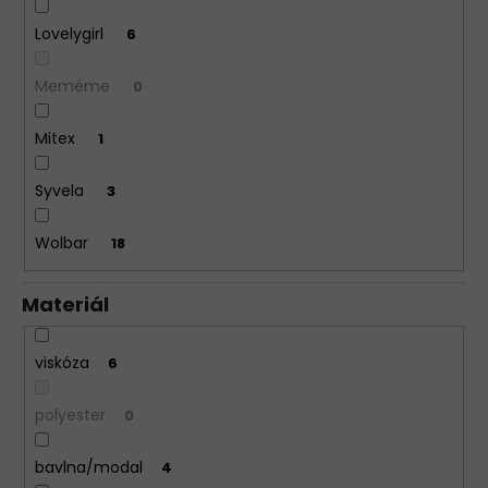
Lovelygirl
6
Meméme
0
Mitex
1
Syvela
3
Wolbar
18
Materiál
viskóza
6
polyester
0
bavlna/modal
4