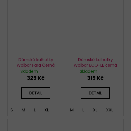
Dámské kalhotky
Dámské kalhotky
Wolbar Fara Černá
Wolbar ECO-LE černá
Skladem
Skladem
329 Kč
319 Kč
DETAIL
DETAIL
S
M
L
XL
M
L
XL
XXL