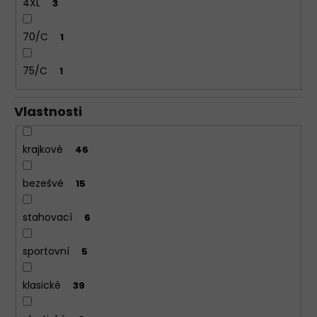
4XL
3
70/C
1
75/C
1
Vlastnosti
krajkové
46
bezešvé
15
stahovací
6
sportovní
5
klasické
39