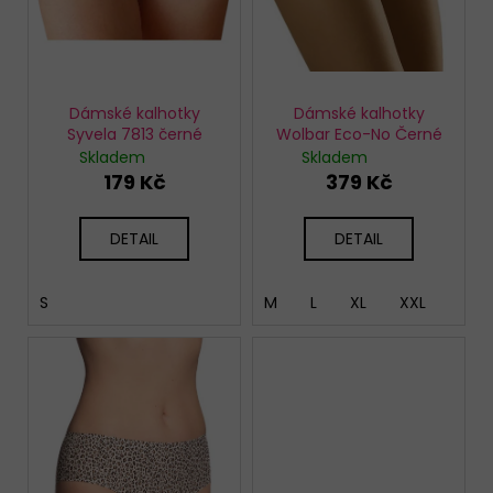
u
k
t
ů
Dámské kalhotky
Dámské kalhotky
Syvela 7813 černé
Wolbar Eco-No Černé
Skladem
Skladem
179 Kč
379 Kč
DETAIL
DETAIL
S
M
L
XL
XXL