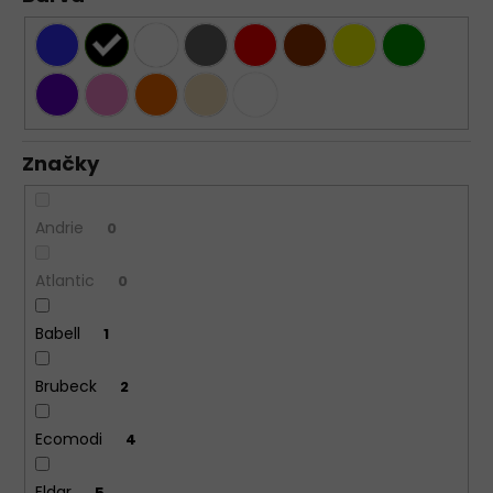
Značky
Andrie
0
Atlantic
0
Babell
1
Brubeck
2
Ecomodi
4
Eldar
5