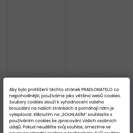
Dámské kalhotky
Dámské kalhotky
Wolbar eco-HI černé
Julimex brazil Paisley
Aby bylo prohlížení těchto stránek PRADLONATELO co
Maxi
Skladem
Skladem
nejpohodlnější, používáme jako většina webů cookies.
299 Kč
279 Kč
Soubory cookies slouží k vyhodnocení vašeho
brouzdání na našich stránkách a pomáhají nám je
DETAIL
DETAIL
vylepšovat. Kliknutím na „SOUHLASÍM“ souhlasíte s
používáním cookies ke zpracování Vašich osobních
údajů. Pokud neudělíte svůj souhlas, omezíme se
M
XL
XXL
S