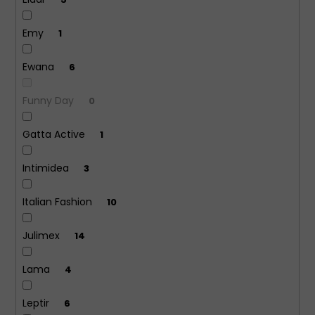
Emy
1
Ewana
6
Funny Day
0
Gatta Active
1
Intimidea
3
Italian Fashion
10
Julimex
14
Lama
4
Leptir
6