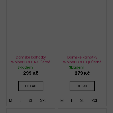
Dámské kalhotky
Dámské kalhotky
Wolbar ECO-NA Černé
Wolbar ECO-QI Černé
Skladem
Skladem
299 Kč
279 Kč
DETAIL
DETAIL
M
L
XL
XXL
M
L
XL
XXL