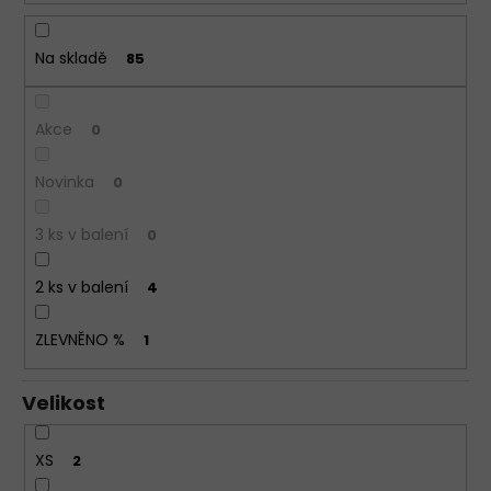
ů
BAVLNĚNÉ
KALHOTKY
Na skladě
85
LOVELYGIRL
6651
155
Akce
0
Kč
Novinka
0
3 ks v balení
0
2 ks v balení
4
ZLEVNĚNO %
1
Velikost
XS
2