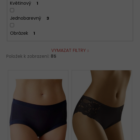
Květinový
1
Jednobarevný
3
Obrázek
1
VYMAZAT FILTRY
Položek k zobrazení:
85
V
ý
p
i
s
p
r
o
d