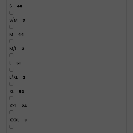
S
48
S/M
3
M
44
M/L
3
L
51
L/XL
2
XL
53
XXL
24
XXXL
8