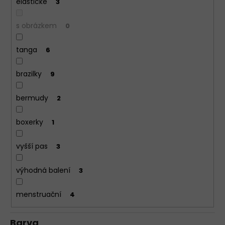
elastické
3
s obrázkem
0
tanga
6
brazilky
9
bermudy
2
boxerky
1
vyšší pas
3
výhodná balení
3
menstruační
4
Barva