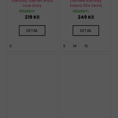
Kalhotky Julimex Brazil
Dámské kalhotky
Love Story
Ewana 064 černá
Skladem
Skladem
219 Kč
249 Kč
DETAIL
DETAIL
S
S
M
XL