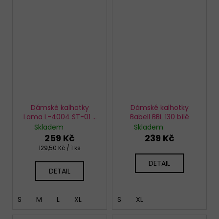
Dámské kalhotky
Dámské kalhotky
Lama L-4004 ST-01 2
Babell BBL 130 bílé
pack
Skladem
Skladem
259 Kč
239 Kč
Měrná
129,50 Kč / 1 ks
cena:
DETAIL
DETAIL
S
M
L
XL
S
XL