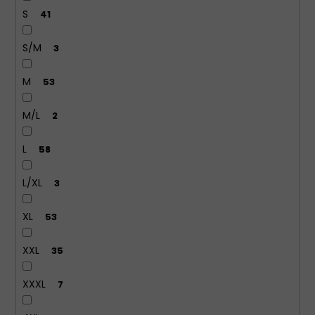
S
41
S/M
3
M
53
M/L
2
L
58
L/XL
3
XL
53
XXL
35
XXXL
7