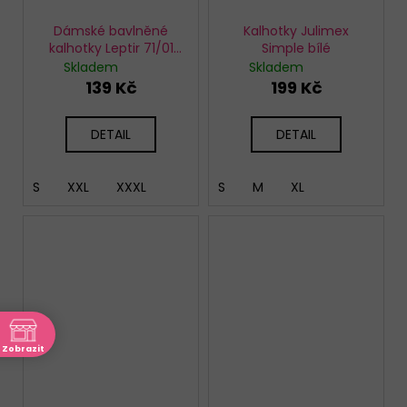
Dámské bavlněné
Kalhotky Julimex
kalhotky Leptir 71/01
Simple bílé
bílé
Skladem
Skladem
139 Kč
199 Kč
DETAIL
DETAIL
S
XXL
XXXL
S
M
XL
Zobrazit
ně
akt