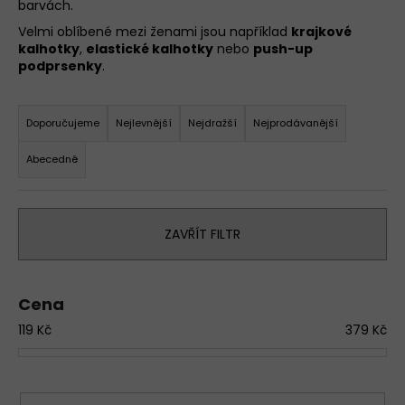
barvách.
a
Velmi oblíbené mezi ženami jsou například
krajkové
j
kalhotky
,
elastické kalhotky
nebo
push-up
í
podprsenky
.
t
Ř
?
a
Doporučujeme
Nejlevnější
Nejdražší
Nejprodávanější
z
D
Abecedně
e
o
n
p
o
í
r
ZAVŘÍT FILTR
p
u
r
č
o
u
Cena
d
j
119
Kč
379
Kč
u
e
m
k
e
t