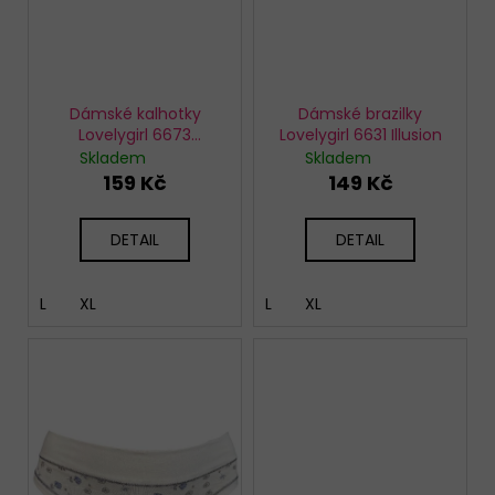
u
k
t
ů
Dámské kalhotky
Dámské brazilky
Lovelygirl 6673
Lovelygirl 6631 Illusion
bíločerné
Skladem
Skladem
159 Kč
149 Kč
DETAIL
DETAIL
L
XL
L
XL