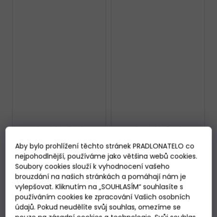
Dámské kalhotky
Dámské kalhotky
Lovelygirl 6477 Bianco
Lovelygirl 6478 Bianco
Aby bylo prohlížení těchto stránek PRADLONATELO co
Skladem
Skladem
nejpohodlnější, používáme jako většina webů cookies.
149 Kč
149 Kč
Soubory cookies slouží k vyhodnocení vašeho
brouzdání na našich stránkách a pomáhají nám je
DETAIL
DETAIL
vylepšovat. Kliknutím na „SOUHLASÍM“ souhlasíte s
používáním cookies ke zpracování Vašich osobních
údajů. Pokud neudělíte svůj souhlas, omezíme se
M
L
M
L
XL