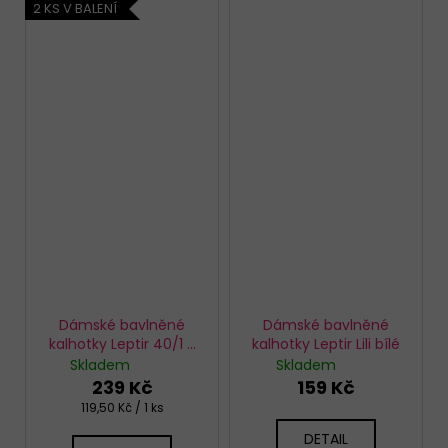
2 KS V BALENÍ
Dámské bavlněné
Dámské bavlněné
kalhotky Leptir 40/1 2
kalhotky Leptir Lili bílé
pack
Skladem
Skladem
239 Kč
159 Kč
Měrná
119,50 Kč / 1 ks
cena:
DETAIL