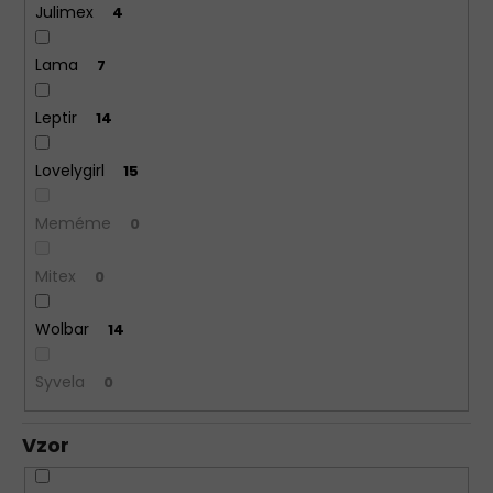
Julimex
4
Lama
7
Leptir
14
Lovelygirl
15
Meméme
0
Mitex
0
Wolbar
14
Syvela
0
Vzor