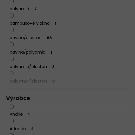
polyamid
7
bambusové vlákno
1
bavlna/elastan
63
bavlna/polyamid
1
polyamid/elastan
8
polyester/elastan
0
Výrobce
Andrie
1
Atlantic
2