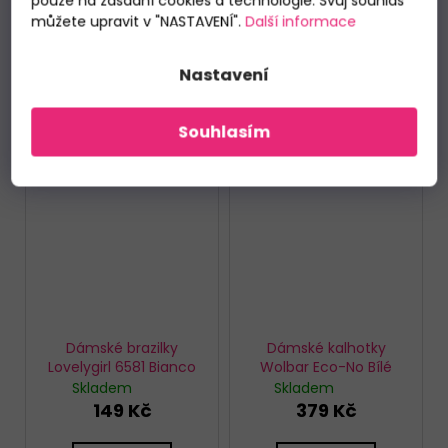
pouze na zásadní cookies a technologie. Svůj souhlas
můžete upravit v "NASTAVENÍ".
Další informace
Nastavení
Souhlasím
Dámské brazilky
Dámské kalhotky
Lovelygirl 6581 Bianco
Wolbar Eco-No Bílé
Skladem
Skladem
149 Kč
379 Kč