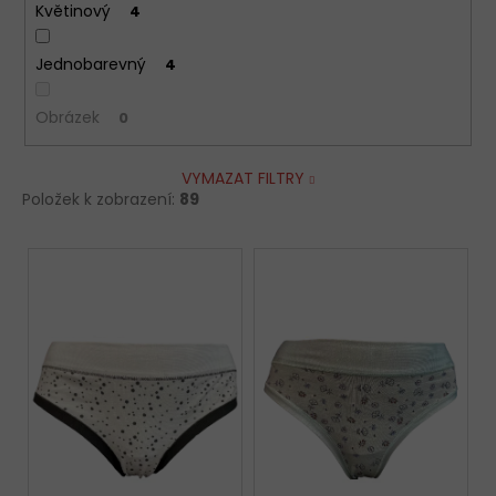
Květinový
4
Jednobarevný
4
Obrázek
0
VYMAZAT FILTRY
Položek k zobrazení:
89
V
ý
p
i
s
p
r
o
d