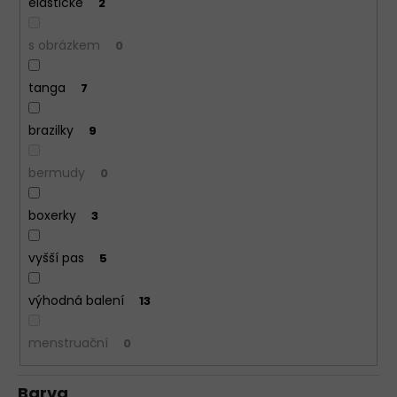
elastické
2
s obrázkem
0
tanga
7
brazilky
9
bermudy
0
boxerky
3
vyšší pas
5
výhodná balení
13
menstruační
0
Barva