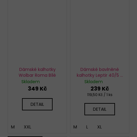
Dámské kalhotky
Dámské bavlněné
Wolbar Roma Bílé
kalhotky Leptir 40/5 2
pack
Skladem
Skladem
349 Kč
239 Kč
Měrná
119,50 Kč / 1 ks
cena:
DETAIL
DETAIL
M
XXL
M
L
XL