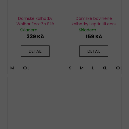
Dámské kalhotky
Dámské bavlněné
Wolbar Eco-Zo Bílé
kalhotky Leptir Lili ecru
Skladem
Skladem
339 Kč
159 Kč
DETAIL
DETAIL
M
XXL
S
M
L
XL
XXL