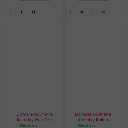
S
L
XL
S
M
L
XL
Dámské bavlněné
Dámské bavlněné
kalhotky Gee One
kalhotky Italian
Wiktoria mini bílá
Fashion Cleo maxi bílá
Skladem
Skladem