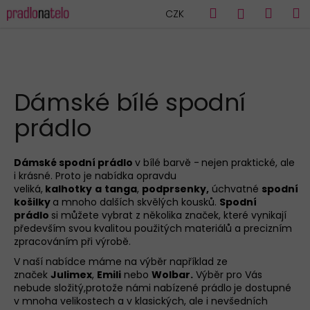
K
Přejít
Hledat
Náku
M
Přihlášen
CZK
na
o
obsah
Zpět
Zpět
košík
š
í
C
k
HLEDAT
o
Dámské bílé spodní
p
prádlo
o
t
ř
Dámské spodní prádlo
v bílé barvě -
nejen praktické, ale
i krásné. Proto je nabídka opravdu
e
veliká,
kalhotky
a
tanga
,
podprsenky
,
úchvatné
spodní
b
košilky
a mnoho dalších skvělých kousků.
Spodní
u
prádlo
si můžete vybrat z několika značek, které vynikají
především svou kvalitou použitých materiálů a precizním
j
zpracováním při výrobě.
e
V naší nabídce máme na výběr například ze
t
značek
Julimex
,
Emili
nebo
Wolbar
.
Výběr pro Vás
e
nebude složitý,protože námi nabízené prádlo
je dostupné
v mnoha velikostech a v klasických, ale i nevšedních
n