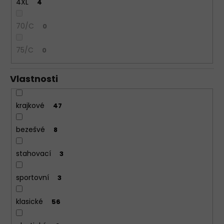
4XL
4
70/C
0
75/C
0
Vlastnosti
krajkové
47
bezešvé
8
stahovací
3
sportovní
3
klasické
56