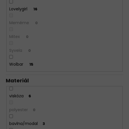
Lovelygirl
16
Meméme
0
Mitex
0
Syvela
0
Wolbar
15
Materiál
viskóza
6
polyester
0
bavlna/modal
3