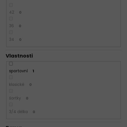
42
0
36
0
34
0
Vlastnosti
sportovní
1
klasické
0
šortky
0
3/4 délka
0