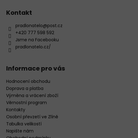
i
s
Kontakt
u
pradlonatelo
@
post.cz
+420 777 598 592
Jsme na Facebooku
pradlonatelo.cz/
Informace pro vás
Hodnocení obchodu
Doprava a platba
Výměna a vrácení zboží
Věrnostní program
Kontakty
Osobní převzetí ve Zlíně
Tabulka velikostí
Napište nám