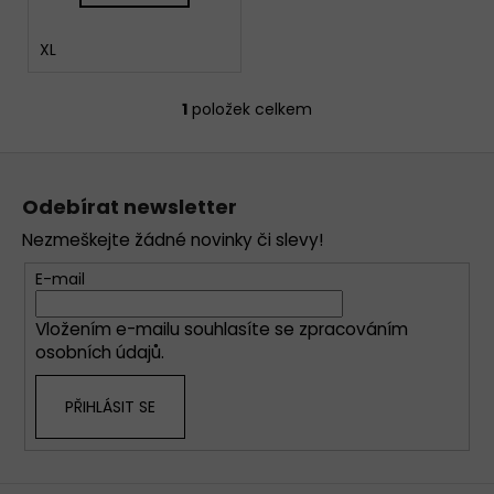
XL
1
položek celkem
O
v
Z
l
á
á
Odebírat newsletter
d
p
a
Nezmeškejte žádné novinky či slevy!
a
c
t
E-mail
í
í
p
Vložením e-mailu souhlasíte se
zpracováním
r
osobních údajů
.
v
k
PŘIHLÁSIT SE
y
v
ý
p