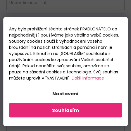
Under Armour
0
Materiál
Aby bylo prohlížení těchto stránek PRADLONATELO co
polyester
nejpohodlnější, používáme jako většina webů cookies.
1
Soubory cookies slouží k vyhodnocení vašeho
brouzdání na našich stránkách a pomáhají nám je
bavlna/elastan
0
vylepšovat. Kliknutím na „SOUHLASÍM“ souhlasíte s
používáním cookies ke zpracování Vašich osobních
polyamid/elastan
0
údajů. Pokud neudělíte svůj souhlas, omezíme se
pouze na zásadní cookies a technologie. Svůj souhlas
můžete upravit v "NASTAVENÍ".
Další informace
Délka nohavic
Nastavení
dlouhé
0
3/4 nohavice
0
Souhlasím
7/8 nohavice
0