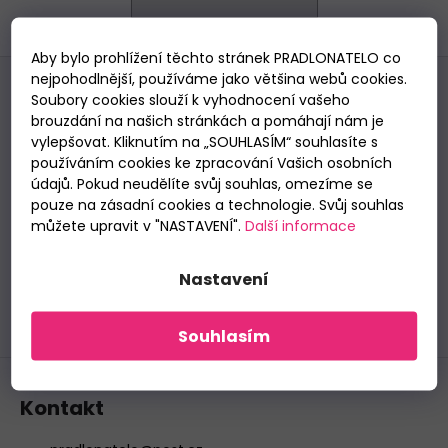
BAVLNĚNÉ
KALHOTKY
Aby bylo prohlížení těchto stránek PRADLONATELO co
LOVELYGIRL
Z
6651
nejpohodlnější, používáme jako většina webů cookies.
á
Soubory cookies slouží k vyhodnocení vašeho
155
Odebírat newsletter
p
Kč
brouzdání na našich stránkách a pomáhají nám je
Nezmeškejte žádné novinky či slevy!
a
vylepšovat. Kliknutím na „SOUHLASÍM“ souhlasíte s
používáním cookies ke zpracování Vašich osobních
t
E-mail
údajů. Pokud neudělíte svůj souhlas, omezíme se
í
pouze na zásadní cookies a technologie. Svůj souhlas
Vložením e-mailu souhlasíte se
zpracováním
můžete upravit v "NASTAVENÍ".
Další informace
osobních údajů
.
Nastavení
PŘIHLÁSIT SE
Souhlasím
Kontakt