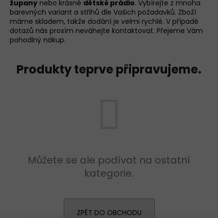
župany
nebo krásné
dětské prádlo
. Vybírejte z mnoha
a
barevných variant a střihů dle Vašich požadavků. Zboží
máme skladem, takže dodání je velmi rychlé. V případě
j
dotazů nás prosím neváhejte kontaktovat. Přejeme Vám
í
pohodlný nákup.
t
?
Produkty teprve připravujeme.
D
o
p
o
r
u
č
u
Můžete se ale podívat na ostatní
j
kategorie.
e
m
e
ZPĚT DO OBCHODU