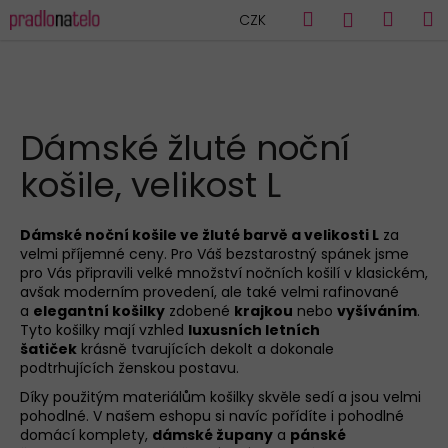
K
Přejít
Hledat
Náku
M
Přihlášen
CZK
na
o
obsah
Zpět
Zpět
košík
š
í
C
k
HLEDAT
o
Dámské žluté noční
p
košile, velikost L
o
t
ř
Dámské noční košile ve žluté barvě a velikosti L
za
velmi příjemné ceny. Pro Váš bezstarostný spánek jsme
e
pro Vás připravili velké množství nočních košilí v klasickém,
b
avšak moderním provedení, ale také velmi rafinované
u
a
elegantní košilky
zdobené
krajkou
nebo
vyšíváním
.
Tyto košilky mají vzhled
luxusních letních
j
šatiček
krásně tvarujících dekolt a dokonale
e
podtrhujících ženskou postavu.
t
Díky použitým materiálům košilky skvěle sedí a jsou velmi
e
pohodlné. V našem eshopu si navíc pořídíte i pohodlné
domácí komplety,
dámské župany
a
pánské
n