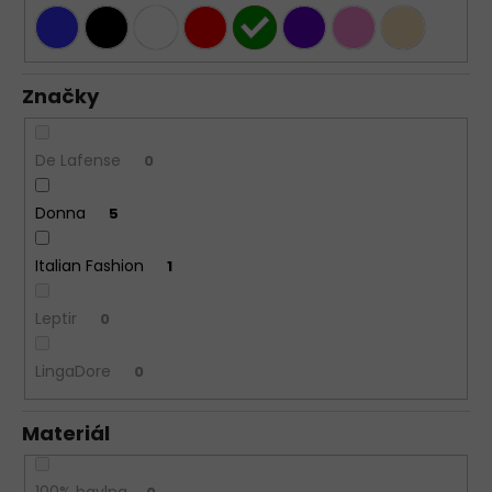
Značky
De Lafense
0
Donna
5
Italian Fashion
1
Leptir
0
LingaDore
0
Materiál
100% bavlna