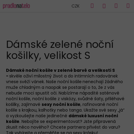
K
Přejít
Hledat
Náku
M
Přihlášen
CZK
na
o
obsah
Zpět
Zpět
košík
š
í
C
k
HLEDAT
o
Dámské zelené noční
p
košilky, velikost S
o
t
ř
Dámské noční košile v zelené barvě a velikosti S
-
skvěle oživí milostný život a do intimních radovánek
e
vnese svěží vánek. Naše noční košile
nenechají žádného
b
muže chladným a naopak se postarají o to, že z vás
u
nebude moci spustit oči. Nabízíme nápadité saténové
noční košile, noční košile z viskózy, svůdné šaty, přiléhavé
j
košilky, zajímavé
sexy noční košile
, rafinované noční
e
košile s krajkou, kalhotky nebo tanga. Ukažte své sexy „já“
a vyzkoušejte naše jedinečné
dámské luxusní noční
t
košile
. Nebojíte se experimentovat? Jste připravená
e
zkusit něco nového? Chcete partnera přivést do varu?
n
Tak vybírejte a přeměňte se na sexy krásku!