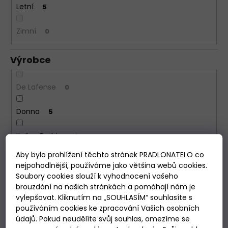
Letní
5
Zimní
0
Výrobce
De Lafense
0
Donna
5
Italian Fashion
1
Aby bylo prohlížení těchto stránek PRADLONATELO co
Leptir
0
nejpohodlnější, používáme jako většina webů cookies.
Soubory cookies slouží k vyhodnocení vašeho
brouzdání na našich stránkách a pomáhají nám je
Vzor
vylepšovat. Kliknutím na „SOUHLASÍM“ souhlasíte s
používáním cookies ke zpracování Vašich osobních
Květinový
2
údajů. Pokud neudělíte svůj souhlas, omezíme se