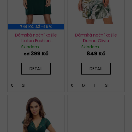
d
u
k
t
749 KČ
AŽ
–46 %
ů
Dámská noční košile
Dámská noční košile
Italian Fashion
Donna Olivia
Mandala petrolej
Skladem
Skladem
399 Kč
849 Kč
od
DETAIL
DETAIL
S
XL
S
M
L
XL