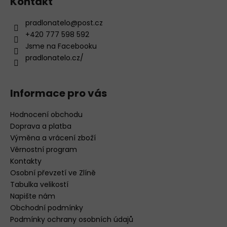
Kontakt
u
pradlonatelo
@
post.cz
+420 777 598 592
Jsme na Facebooku
pradlonatelo.cz/
Informace pro vás
Hodnocení obchodu
Doprava a platba
Výměna a vrácení zboží
Věrnostní program
Kontakty
Osobní převzetí ve Zlíně
Tabulka velikostí
Napište nám
Obchodní podmínky
Podmínky ochrany osobních údajů