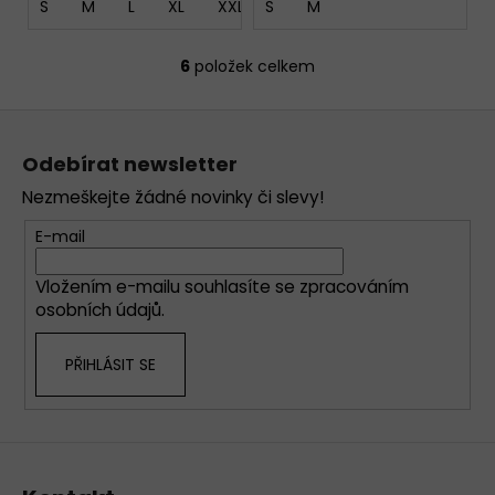
S
M
L
XL
XXL
S
M
6
položek celkem
O
v
Z
l
á
á
Odebírat newsletter
d
p
a
Nezmeškejte žádné novinky či slevy!
a
c
t
E-mail
í
í
p
Vložením e-mailu souhlasíte se
zpracováním
r
osobních údajů
.
v
k
PŘIHLÁSIT SE
y
v
ý
p
i
s