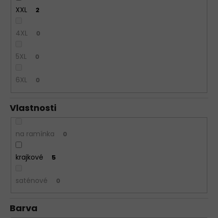
XXL
2
4XL
0
5XL
0
6XL
0
Vlastnosti
na ramínka
0
krajkové
5
saténové
0
Barva