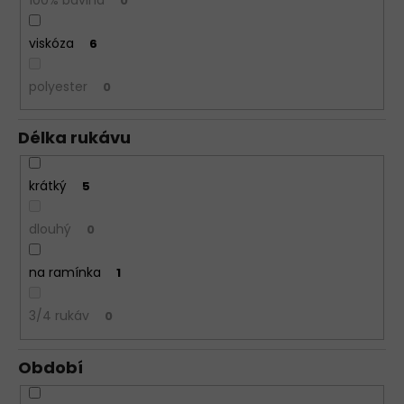
0
viskóza
6
polyester
0
Délka rukávu
krátký
5
dlouhý
0
na ramínka
1
3/4 rukáv
0
Období