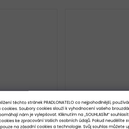
hlížení těchto stránek PRADLONATELO co nejpohodlnější, použív
 cookies. Soubory cookies slouží k vyhodnocení vašeho brouzdá
pomáhají nám je vylepšovat. Kliknutím na „SOUHLASÍM“ souhlasít
mská noční košile Italian
Dámská noční košile Sensis
ookies ke zpracování Vašich osobních údajů. Pokud neudělíte sv
Fashion Ardila
Dora
ouze na zásadní cookies a technologie. Svůj souhlas můžete up