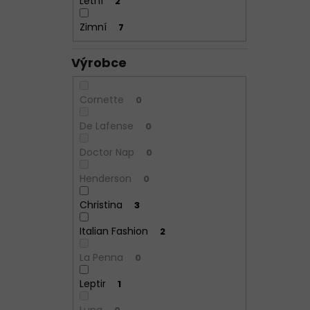
Letní
2
Zimní
7
Výrobce
Cornette
0
De Lafense
0
Doctor Nap
0
Henderson
0
Christina
3
Italian Fashion
2
La Penna
0
Leptir
1