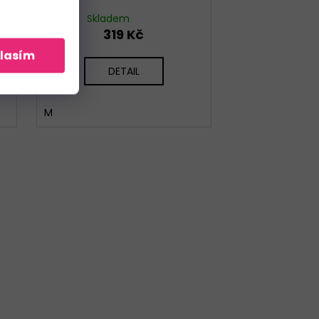
Skladem
319 Kč
lasím
DETAIL
M