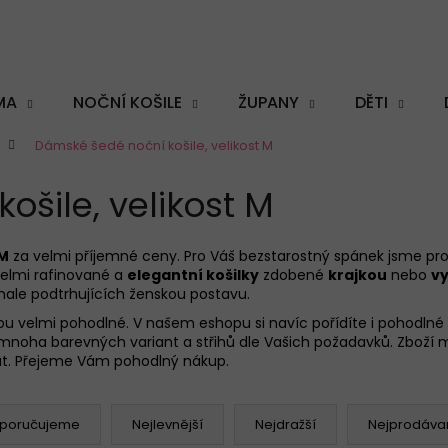
MA
NOČNÍ KOŠILE
ŽUPANY
DĚTI
Dámské šedé noční košile, velikost M
Co potřebujete najít?
šile, velikost M
 M
za velmi příjemné ceny. Pro Váš bezstarostný spánek jsme pro V
velmi rafinované a
elegantní košilky
zdobené
krajkou
nebo
v
HLEDAT
nale podtrhujících ženskou postavu.
jsou velmi pohodlné. V našem eshopu si navíc pořídíte i pohodl
z mnoha barevných variant a střihů dle Vašich požadavků. Zboží 
at. Přejeme Vám pohodlný nákup.
Doporučujeme
poručujeme
Nejlevnější
Nejdražší
Nejprodávan