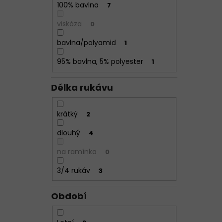
100% bavlna
7
viskóza
0
bavlna/polyamid
1
95% bavlna, 5% polyester
1
Délka rukávu
krátký
2
dlouhý
4
na ramínka
0
3/4 rukáv
3
Období