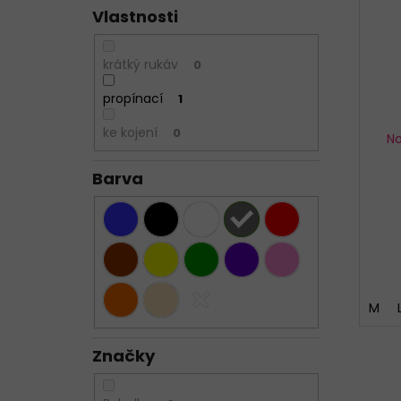
Vlastnosti
krátký rukáv
0
propínací
1
ke kojení
0
No
Barva
M
Značky