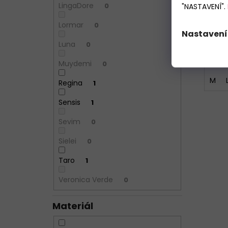
LingaDore
0
"NASTAVENÍ".
Lormar
0
Nastavení
Luna
0
Muydemi
0
M
Regina
1
Sensis
1
Sevim
0
Sielei
0
Taro
1
Veronica Verde
0
Materiál