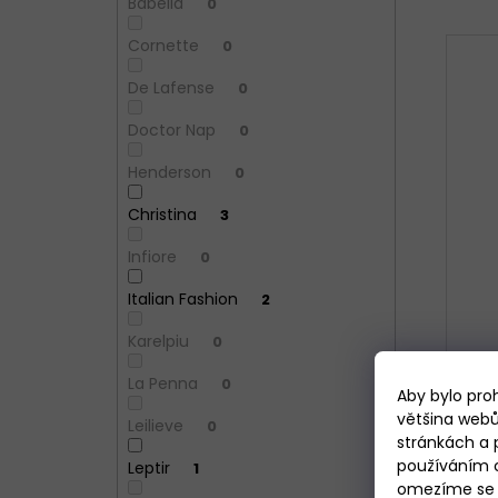
Babella
0
Cornette
0
De Lafense
0
Doctor Nap
0
Henderson
0
Christina
3
Infiore
0
Italian Fashion
2
Karelpiu
0
La Penna
0
Aby bylo pro
většina webů
Leilieve
0
stránkách a 
Dá
používáním c
Leptir
1
omezíme se p