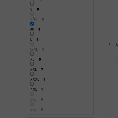
S
8
S/M
0
M
9
L
8
S
L/XL
0
XL
5
XXL
7
XXXL
1
4XL
1
5XL
0
3XL
0