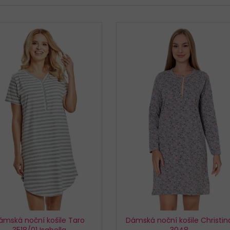
KALHOTKY BAVLNĚNÉ 3679 LOVELYGIRL
TRENÝRKY CORNE
179 Kč
319 Kč
ámská noční košile Taro
Dámská noční košile Christin
3518/01 Isabella
3048