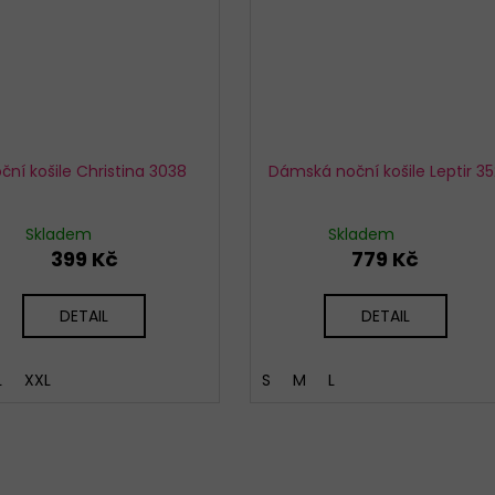
ční košile Christina 3038
Dámská noční košile Leptir 35
Skladem
Skladem
399 Kč
779 Kč
DETAIL
DETAIL
L
XXL
S
M
L