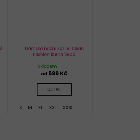
2
Dámská noční košile Italian
Fashion Ibena Šedá
Skladem
699 Kč
od
DETAIL
S
M
XL
XXL
XXXL