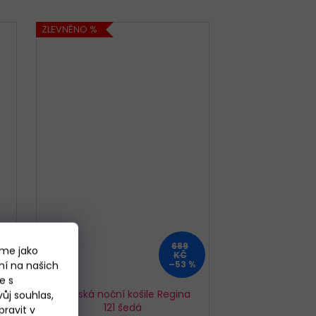
ZLEVNĚNO %
689
áme jako
KČ
–53 %
ní na našich
e s
Dámská noční košile Regina
ůj souhlas,
121 šedá
ravit v