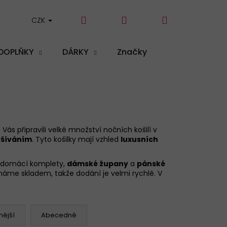
Hledat
Přihlášení
Nákupní
CZK
DOPLŇKY
DÁRKY
Značky
košík
ás připravili velké množství nočních košilí v
yšíváním
. Tyto košilky mají vzhled
luxusních
né domácí komplety,
dámské župany
a
pánské
máme skladem, takže dodání je velmi rychlé. V
ější
Abecedně