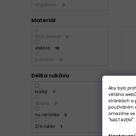
LingaDore
0
Materiál
100% bavlna
0
viskóza
12
polyester
0
Délka rukávu
Aby bylo pro
krátký
7
většina webů
stránkách a 
dlouhý
0
používáním c
omezíme se p
na ramínka
2
"NASTAVENÍ".
3/4 rukáv
1
Nastavení