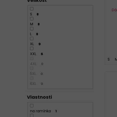
Velikost
Dá
S
8
M
8
L
8
XL
9
XXL
6
S
4XL
0
5XL
0
6XL
0
Vlastnosti
na ramínka
1