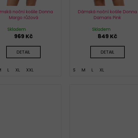
mská noční košile Donna
Dámská noční košile Donna
Margo růžová
Damaris Pink
Skladem
Skladem
969 Kč
849 Kč
DETAIL
DETAIL
M
L
XL
XXL
S
M
L
XL