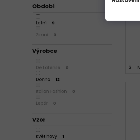
Období
Dá
Letní
9
Zimní
0
Výrobce
S
De Lafense
0
Donna
12
Italian Fashion
0
Leptir
0
Vzor
Květinový
1