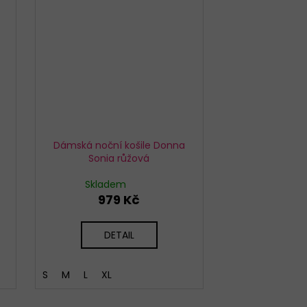
Dámská noční košile Donna
Sonia růžová
Skladem
979 Kč
DETAIL
S
M
L
XL