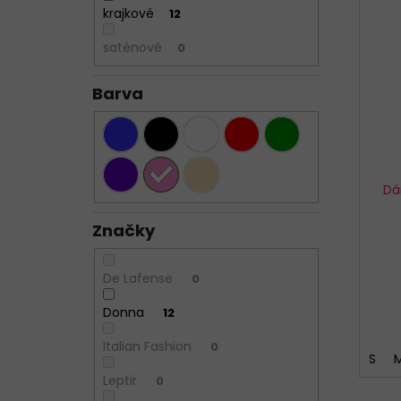
krajkové
12
saténové
0
Barva
Dá
Značky
De Lafense
0
Donna
12
Italian Fashion
0
S
Leptir
0