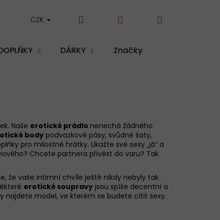
Hledat
Přihlášení
Nákupní
CZK
DOPLŇKY
DÁRKY
Značky
košík
nek. Naše
erotické prádlo
nenechá žádného
otické body
podvazkové pásy, svůdné šaty,
oplňky pro milostné hrátky. Ukažte své sexy „já“ a
 nového? Chcete partnera přivést do varu? Tak
e, že vaše intimní chvíle ještě nikdy nebyly tak
Některé
erotické soupravy
jsou spíše decentní a
 vy najdete model, ve kterém se budete cítit sexy.