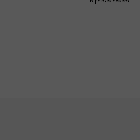
12
položek celkem
O
v
l
á
d
a
c
í
p
r
v
k
y
v
ý
p
i
s
u