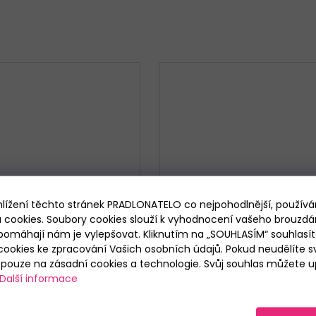
hlížení těchto stránek PRADLONATELO co nejpohodlnější, použív
 cookies. Soubory cookies slouží k vyhodnocení vašeho brouzdá
pomáhají nám je vylepšovat. Kliknutím na „SOUHLASÍM“ souhlasít
ookies ke zpracování Vašich osobních údajů. Pokud neudělíte sv
ouze na zásadní cookies a technologie. Svůj souhlas můžete up
Další informace