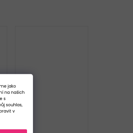
áme jako
ní na našich
e s
ůj souhlas,
ravit v