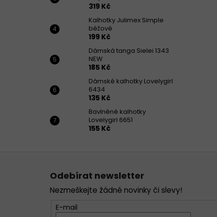
319 Kč
Kalhotky Julimex Simple
béžové
199 Kč
Dámská tanga Sielei 1343
NEW
185 Kč
Dámské kalhotky Lovelygirl
6434
135 Kč
Bavlněné kalhotky
Lovelygirl 6651
155 Kč
Z
á
Odebírat newsletter
p
Nezmeškejte žádné novinky či slevy!
a
t
E-mail