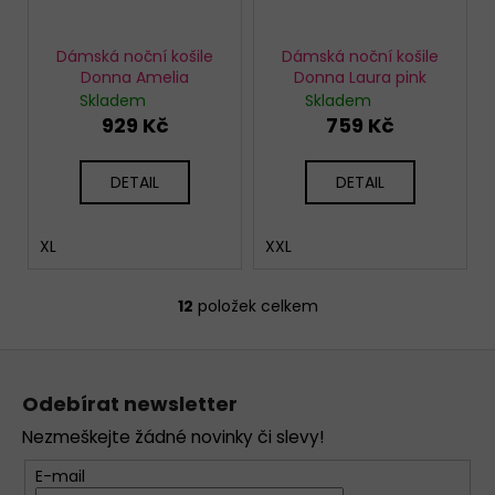
Dámská noční košile
Dámská noční košile
Donna Amelia
Donna Laura pink
Skladem
Skladem
929 Kč
759 Kč
DETAIL
DETAIL
XL
XXL
12
položek celkem
O
v
Z
l
á
á
Odebírat newsletter
d
p
a
Nezmeškejte žádné novinky či slevy!
a
c
t
E-mail
í