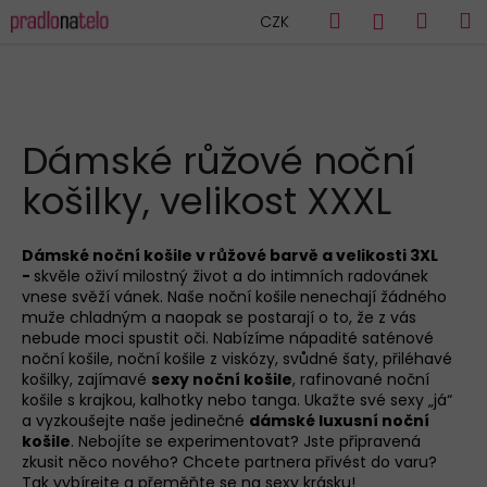
K
Přejít
Hledat
Náku
M
Přihlášen
CZK
na
o
obsah
Zpět
Zpět
košík
š
í
C
k
HLEDAT
o
Dámské růžové noční
p
košilky, velikost XXXL
o
t
ř
Dámské noční košile v růžové barvě a velikosti 3XL
-
skvěle oživí milostný život a do intimních radovánek
e
vnese svěží vánek. Naše noční košile
nenechají žádného
b
muže chladným a naopak se postarají o to, že z vás
u
nebude moci spustit oči. Nabízíme nápadité saténové
noční košile, noční košile z viskózy, svůdné šaty, přiléhavé
j
košilky, zajímavé
sexy noční košile
, rafinované noční
e
košile s krajkou, kalhotky nebo tanga. Ukažte své sexy „já“
a vyzkoušejte naše jedinečné
dámské luxusní noční
t
košile
. Nebojíte se experimentovat? Jste připravená
e
zkusit něco nového? Chcete partnera přivést do varu?
n
Tak vybírejte a přeměňte se na sexy krásku!