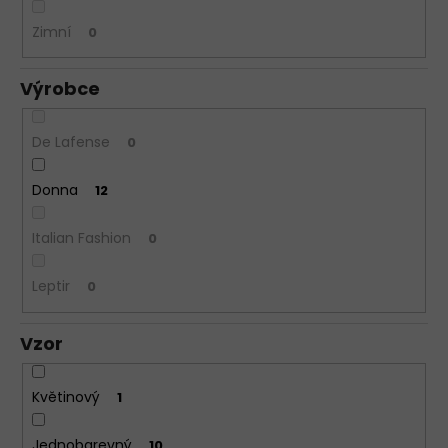
Zimní
0
Výrobce
De Lafense
0
Donna
12
Italian Fashion
0
Leptir
0
Vzor
Květinový
1
Jednobarevný
10