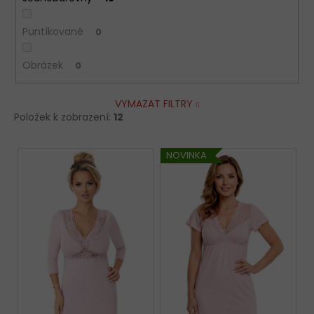
Puntíkované
0
Obrázek
0
VYMAZAT FILTRY
Položek k zobrazení:
12
V
NOVINKA
ý
p
i
s
p
r
o
d