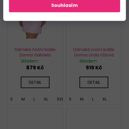
Souhlasím
Dámská noční košile
Dámská noční košile
Donna Gabriela
Donna Linda růžová
Skladem
Skladem
879 Kč
919 Kč
DETAIL
DETAIL
S
M
L
XL
XXL
S
M
L
XL