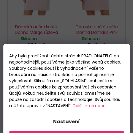
u
k
t
ů
Dámská noční košile
Dámská noční košile
Donna Margo růžová
Donna Damaris Pink
Skladem
Skladem
969 Kč
849 Kč
Aby bylo prohlížení těchto stránek PRADLONATELO co
DETAIL
DETAIL
nejpohodlnější, používáme jako většina webů cookies.
Soubory cookies slouží k vyhodnocení vašeho
brouzdání na našich stránkách a pomáhají nám je
S
M
L
XL
XXL
S
M
L
XL
vylepšovat. Kliknutím na „SOUHLASÍM“ souhlasíte s
používáním cookies ke zpracování Vašich osobních
údajů. Pokud neudělíte svůj souhlas, omezíme se
pouze na zásadní cookies a technologie. Svůj souhlas
můžete upravit v "NASTAVENÍ".
Další informace
Nastavení