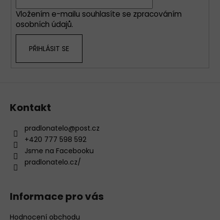
í
p
Vložením e-mailu souhlasíte se
zpracováním
r
osobních údajů
.
v
k
PŘIHLÁSIT SE
y
v
ý
p
i
s
Kontakt
u
pradlonatelo
@
post.cz
+420 777 598 592
Jsme na Facebooku
pradlonatelo.cz/
Informace pro vás
Hodnocení obchodu