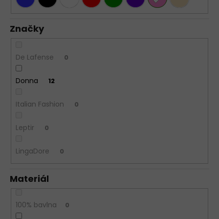
Značky
De Lafense
0
Donna
12
Italian Fashion
0
Leptir
0
LingaDore
0
Materiál
100% bavlna
0