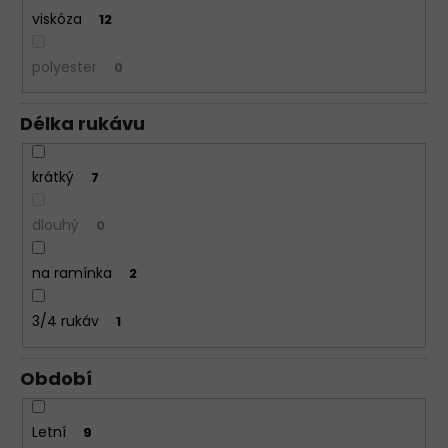
viskóza
12
polyester
0
Délka rukávu
krátký
7
dlouhý
0
na ramínka
2
3/4 rukáv
1
Období
Letní
9