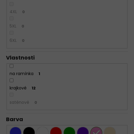
4XL
0
5XL
0
6XL
0
Vlastnosti
na ramínka
1
krajkové
12
saténové
0
Barva