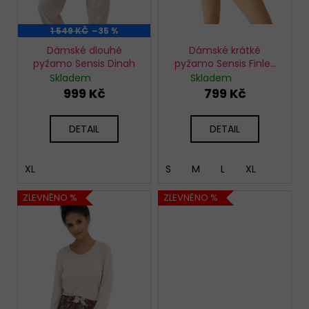
k
t
1 549 KČ
–35 %
ů
Dámské dlouhé
Dámské krátké
pyžamo Sensis Dinah
pyžamo Sensis Finley
modré
Skladem
Skladem
999 Kč
799 Kč
DETAIL
DETAIL
XL
S
M
L
XL
ZLEVNĚNO %
ZLEVNĚNO %