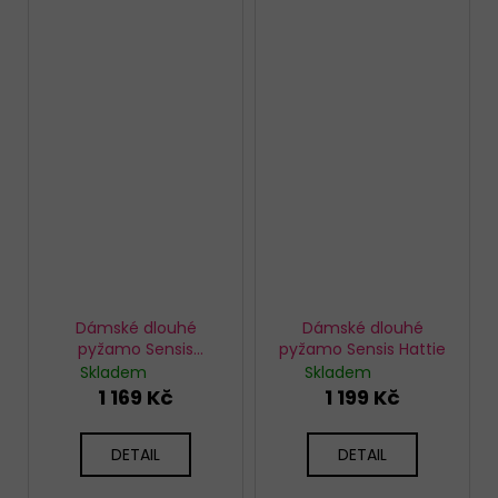
Dámské dlouhé
Dámské dlouhé
pyžamo Sensis
pyžamo Sensis Hattie
Alexandra
Skladem
Skladem
1 169 Kč
1 199 Kč
DETAIL
DETAIL