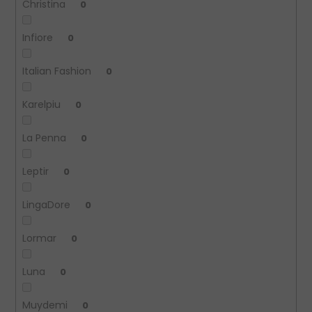
Christina
0
Infiore
0
Italian Fashion
0
Karelpiu
0
La Penna
0
Leptir
0
LingaDore
0
Lormar
0
Luna
0
Muydemi
0