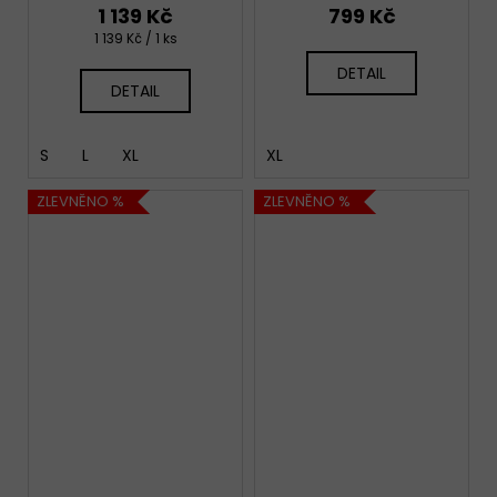
1 139 Kč
799 Kč
Měrná
1 139 Kč / 1 ks
cena:
DETAIL
DETAIL
S
L
XL
XL
ZLEVNĚNO %
ZLEVNĚNO %