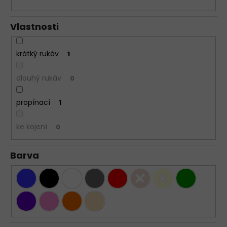
Vlastnosti
krátký rukáv
1
dlouhý rukáv
0
propínací
1
ke kojení
0
Barva