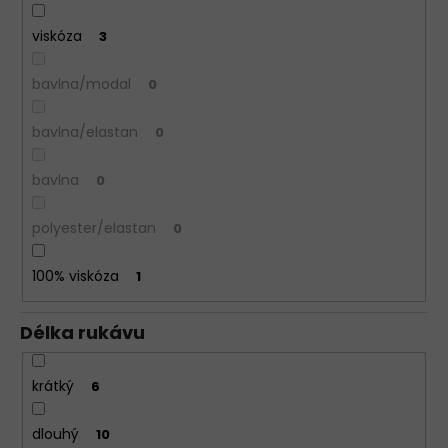
viskóza
3
bavlna/modal
0
bavlna/elastan
0
bavlna
0
polyester/elastan
0
100% viskóza
1
Délka rukávu
krátký
6
dlouhý
10