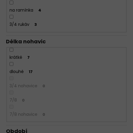
na ramínka
4
3/4 rukáv
3
Délka nohavic
krátké
7
dlouhé
17
3/4 nohavice
0
7/8
0
7/8 nohavice
0
Období