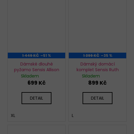
1 449 KČ
–51 %
1 399 KČ
–35 %
Dámské dlouhé
Dámský domácí
pyžamo Sensis Allison
komplet Sensis Ruth
Skladem
Skladem
699 Kč
899 Kč
DETAIL
DETAIL
XL
L