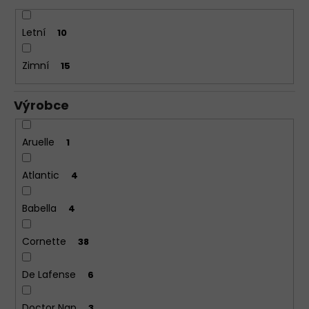
Letní
10
Zimní
15
Výrobce
Aruelle
1
Atlantic
4
Babella
4
Cornette
38
De Lafense
6
Doctor Nap
3