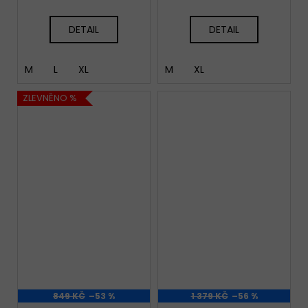
DETAIL
DETAIL
M
L
XL
M
XL
ZLEVNĚNO %
849 KČ
–53 %
1 379 KČ
–56 %