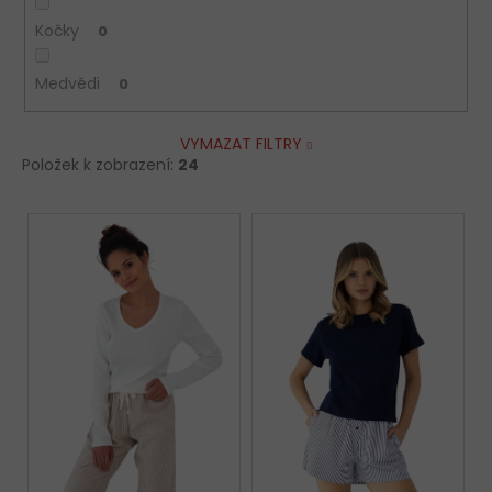
Kočky
0
Medvědi
0
VYMAZAT FILTRY
Položek k zobrazení:
24
V
ý
p
i
s
p
r
o
d
u