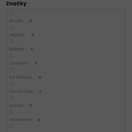
Značky
Aruelle
0
Atlantic
0
Babella
0
Cornette
0
De Lafense
0
Doctor Nap
0
Donna
0
Henderson
0