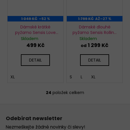
1 049 KČ
–52 %
1 799 KČ
AŽ
–27 %
Dámské krátké
Dámské dlouhé
pyžamo Sensis Love
pyžamo Sensis Rolling
Whipster
In Love
Skladem
Skladem
499 Kč
1 299 Kč
od
DETAIL
DETAIL
XL
S
L
XL
24
položek celkem
O
v
Z
l
á
á
Odebírat newsletter
d
p
a
Nezmeškejte žádné novinky či slevy!