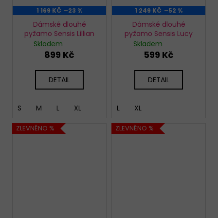
1 169 KČ
–23 %
1 249 KČ
–52 %
Dámské dlouhé
Dámské dlouhé
pyžamo Sensis Lillian
pyžamo Sensis Lucy
Skladem
Skladem
899 Kč
599 Kč
DETAIL
DETAIL
S
M
L
XL
L
XL
ZLEVNĚNO %
ZLEVNĚNO %