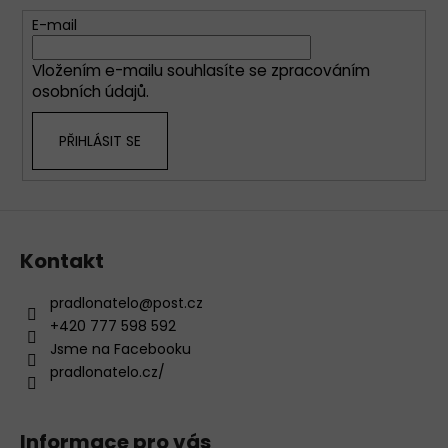
a
c
t
E-mail
í
í
p
Vložením e-mailu souhlasíte se
zpracováním
r
osobních údajů
.
v
k
PŘIHLÁSIT SE
y
v
ý
p
i
s
Kontakt
u
pradlonatelo
@
post.cz
+420 777 598 592
Jsme na Facebooku
pradlonatelo.cz/
Informace pro vás