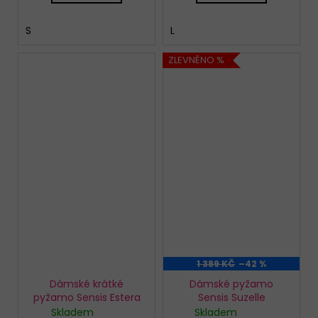
S
L
ZLEVNĚNO %
1 389 KČ
–42 %
Dámské krátké
Dámské pyžamo
pyžamo Sensis Estera
Sensis Suzelle
Skladem
Skladem