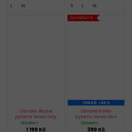
L
XL
S
L
XL
ZLEVNĚNO %
749 KČ
–46 %
Dámské dlouhé
Dámské krátké
pyžamo Sensis Only
pyžamo Sensis Libra
Love
Skladem
Skladem
1 199 Kč
399 Kč