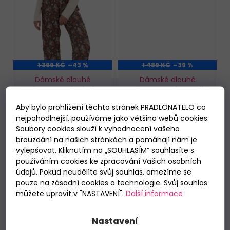
1 399 KČ
–43 %
1 489 KČ
–39 %
Dámské dlouhé
Dámské dlouhé
pyžamo Sensis Shelby
pyžamo Sensis Janelle
Skladem
Skladem
Aby bylo prohlížení těchto stránek PRADLONATELO co
789 Kč
899 Kč
nejpohodlnější, používáme jako většina webů cookies.
Soubory cookies slouží k vyhodnocení vašeho
DETAIL
DETAIL
brouzdání na našich stránkách a pomáhají nám je
vylepšovat. Kliknutím na „SOUHLASÍM“ souhlasíte s
používáním cookies ke zpracování Vašich osobních
S
L
S
XL
údajů. Pokud neudělíte svůj souhlas, omezíme se
pouze na zásadní cookies a technologie. Svůj souhlas
ZLEVNĚNO %
můžete upravit v "NASTAVENÍ".
Další informace
Nastavení