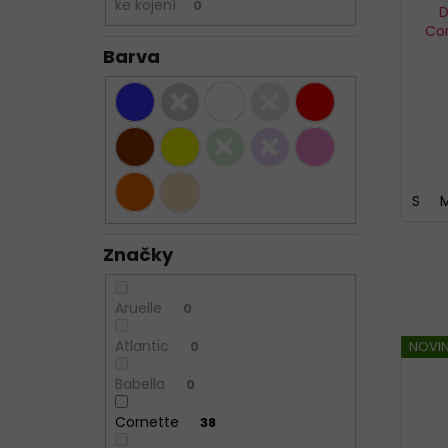
ke kojení
0
D
Co
Barva
S
Značky
Aruelle
0
Atlantic
0
NOVI
Babella
0
Cornette
38