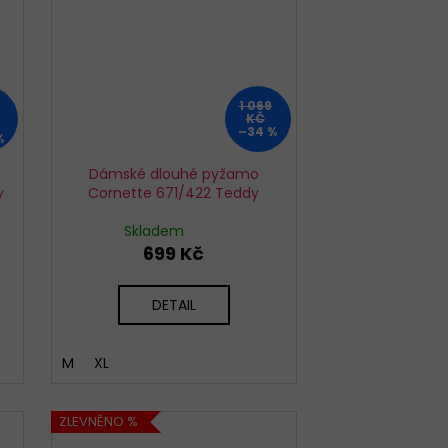
1 069
KČ
–34 %
%
Dámské dlouhé pyžamo
y
Cornette 671/422 Teddy
Skladem
699 Kč
DETAIL
M
XL
ZLEVNĚNO %