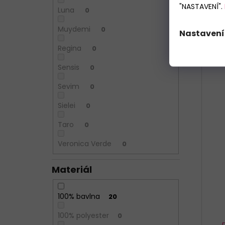
"NASTAVENÍ".
S
Luna
0
Muydemi
0
Nastavení
3 KS 
Regina
0
Sensis
0
Sevim
0
Sielei
0
Taro
0
Veronica Verde
0
Materiál
100% bavlna
20
100% polyester
0