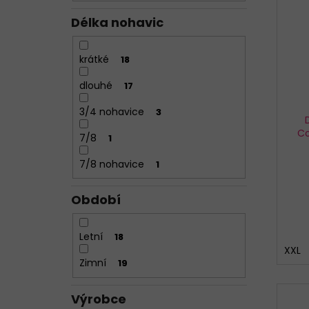
Délka nohavic
krátké
18
dlouhé
17
3/4 nohavice
3
Co
7/8
1
7/8 nohavice
1
Období
Letní
18
XXL
Zimní
19
Výrobce