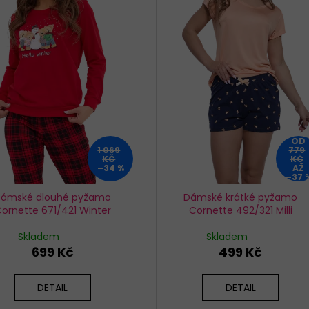
KALHOTKY BAVLNĚNÉ 3679 LOVELYGIRL
KALHOTKY JULIM
179 Kč
199 Kč
OD
1 069
779
KČ
KČ
–34 %
AŽ
–37 
ámské dlouhé pyžamo
Dámské krátké pyžamo
ornette 671/421 Winter
Cornette 492/321 Milli
Skladem
Skladem
699 Kč
499 Kč
DETAIL
DETAIL