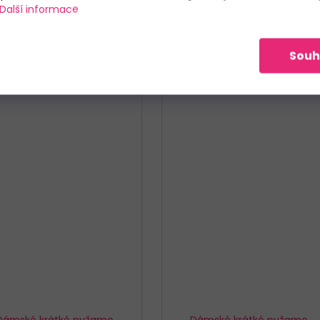
Další informace
M
L
XL
M
L
XL
V BALENÍ
Souh
Dámské krátké pyžamo
Dámské krátké pyžamo