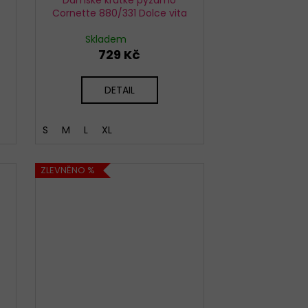
Cornette 880/331 Dolce vita
Skladem
729 Kč
DETAIL
S
M
L
XL
ZLEVNĚNO %