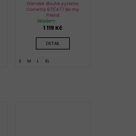
Dámské dlouhé pyžamo
Cornette 671/477 Be my
Friend
Skladem
1 119 Kč
DETAIL
S
M
L
XL