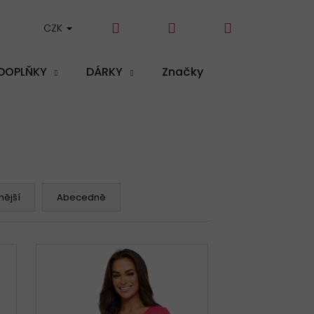
Hledat
Přihlášení
Nákupní
CZK
DOPLŇKY
DÁRKY
Značky
košík
ější
Abecedně