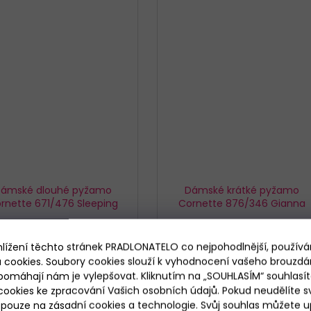
ámské dlouhé pyžamo
Dámské krátké pyžamo
rnette 671/476 Sleeping
Cornette 876/346 Gianna
Skladem
Skladem
1 119 Kč
869 Kč
hlížení těchto stránek PRADLONATELO co nejpohodlnější, použív
 cookies. Soubory cookies slouží k vyhodnocení vašeho brouzdá
pomáhají nám je vylepšovat. Kliknutím na „SOUHLASÍM“ souhlasít
DETAIL
DETAIL
ookies ke zpracování Vašich osobních údajů. Pokud neudělíte sv
ouze na zásadní cookies a technologie. Svůj souhlas můžete up