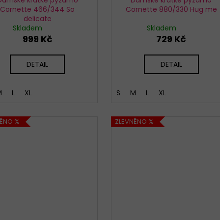
Cornette 466/344 So
Cornette 880/330 Hug me
delicate
Skladem
Skladem
999 Kč
729 Kč
DETAIL
DETAIL
M
L
XL
S
M
L
XL
NĚNO %
ZLEVNĚNO %