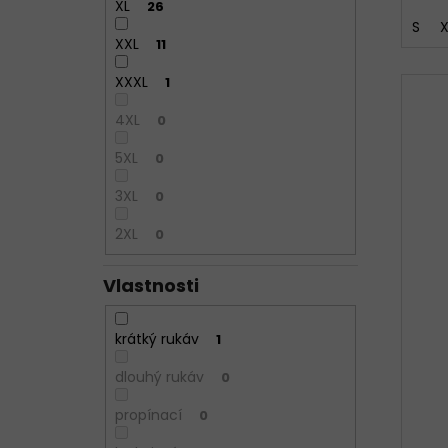
XL
26
S
X
XXL
11
XXXL
1
4XL
0
5XL
0
3XL
0
2XL
0
Vlastnosti
krátký rukáv
1
dlouhý rukáv
0
propínací
0