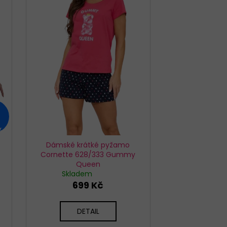
EX SIMPLE BÉŽOVÉ
%
Dámské krátké pyžamo
Cornette 628/333 Gummy
Queen
Skladem
699 Kč
DETAIL