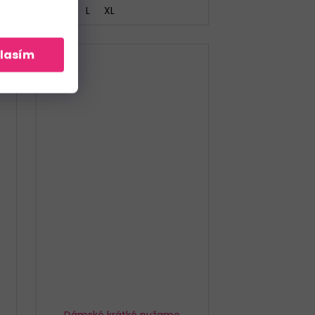
S
M
L
XL
lasím
Dámské krátké pyžamo