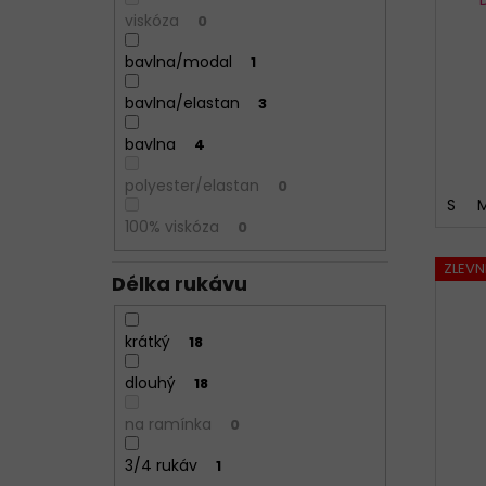
viskóza
0
bavlna/modal
1
bavlna/elastan
3
bavlna
4
polyester/elastan
0
S
100% viskóza
0
ZLEV
Délka rukávu
krátký
18
dlouhý
18
na ramínka
0
3/4 rukáv
1