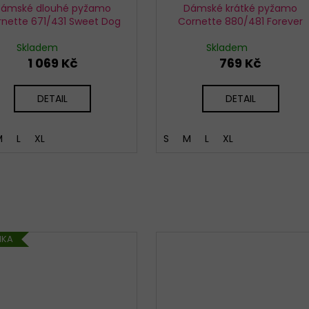
ámské dlouhé pyžamo
Dámské krátké pyžamo
rnette 671/431 Sweet Dog
Cornette 880/481 Forever
Skladem
Skladem
1 069 Kč
769 Kč
DETAIL
DETAIL
M
L
XL
S
M
L
XL
NKA