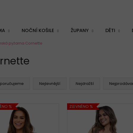
MA
NOČNÍ KOŠILE
ŽUPANY
DĚTI
ská pyžama Cornette
Co potřebujete najít?
nette
poručujeme
Nejlevnější
Nejdražší
Nejprodávan
HLEDAT
NĚNO %
ZLEVNĚNO %
Doporučujeme