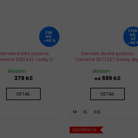
1 129
729
KČ
KČ
AŽ
–48 %
–46 
Dámské krátké pyžamo
Dámské dlouhé pyžamo
rnette 628/432 Teddy 3
Cornette 567/427 Snowy da
Skladem
Skladem
379 Kč
599 Kč
od
DETAIL
DETAIL
M
XL
XXL
ZLEVNĚNO %