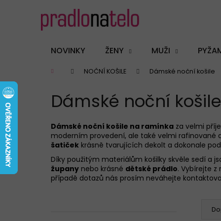
K
Přejít
na
o
obsah
Zpět
Zpět
š
do
do
í
NOVINKY
ŽENY
MUŽI
PYŽA
k
obchodu
obchodu
Domů
NOČNÍ KOŠILE
Dámské noční košile
Dámské noční košil
Dámské noční košile na ramínka
za velmi příj
moderním provedení, ale také velmi rafinované 
šatiček
krásně tvarujících dekolt a dokonale pod
Díky použitým materiálům košilky skvěle sedí a 
župany
nebo krásné
dětské prádlo
. Vybírejte 
případě dotazů nás prosím neváhejte kontaktov
P
Ř
o
a
Do