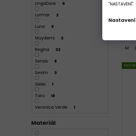
LingaDore
6
"NASTAVENÍ".
Lormar
2
Nastavení
Luna
8
Muydemi
3
M
Regina
32
Sensis
8
NOVI
Sevim
3
Sielei
1
Taro
18
Veronica Verde
1
Materiál