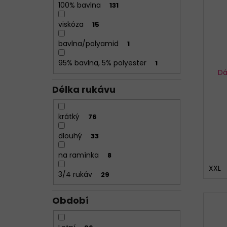
100% bavlna
131
viskóza
15
bavlna/polyamid
1
95% bavlna, 5% polyester
1
Dá
Délka rukávu
krátký
76
dlouhý
33
na ramínka
8
XXL
3/4 rukáv
29
Období