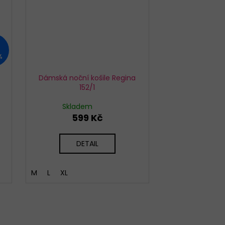
%
Dámská noční košile Regina
152/1
Skladem
599 Kč
DETAIL
M
L
XL