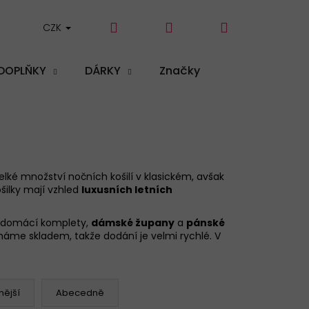
Hledat
Přihlášení
Nákupní
CZK
DOPLŇKY
DÁRKY
Značky
košík
elké množství nočních košilí v klasickém, avšak
ošilky mají vzhled
luxusních letních
né domácí komplety,
dámské župany
a
pánské
máme skladem, takže dodání je velmi rychlé. V
ější
Abecedně