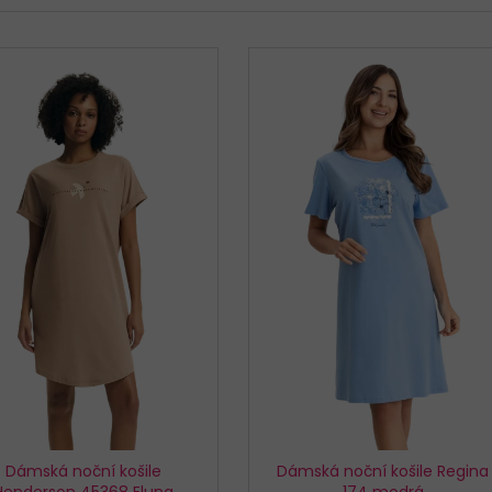
KALHOTKY BAVLNĚNÉ 3679 LOVELYGIRL
KALHOTKY JULIM
179 Kč
199 Kč
Dámská noční košile
Dámská noční košile Regina
Henderson 45368 Eluna
174 modrá