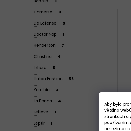
Babella
8
Cornette
8
De Lafense
6
Doctor Nap
1
Henderson
7
Christina
4
Infiore
5
Italian Fashion
58
Karelpiu
3
La Penna
4
Aby bylo pro
většina webů
Leilieve
1
stránkách a 
Dá
používáním c
Leptir
1
omezíme se p