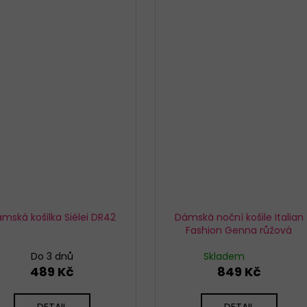
mská košilka Siélei DR42
Dámská noční košile Italian
Fashion Genna růžová
Do 3 dnů
Skladem
489 Kč
849 Kč