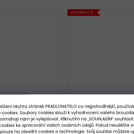
ZLEVNĚNO %
749
hlížení těchto stránek PRADLONATELO co nejpohodlnější, použív
KČ
AŽ
 cookies. Soubory cookies slouží k vyhodnocení vašeho brouzdá
–46 
pomáhají nám je vylepšovat. Kliknutím na „SOUHLASÍM“ souhlasít
mská noční košile Sensis
Dámská noční košile Italian
ookies ke zpracování Vašich osobních údajů. Pokud neudělíte sv
Super Girl
Fashion Mandala petrolej
ouze na zásadní cookies a technologie. Svůj souhlas můžete up