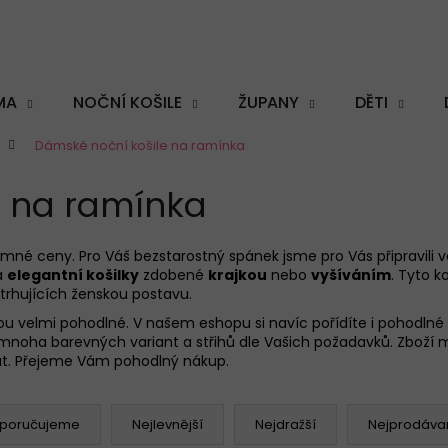
MA
NOČNÍ KOŠILE
ŽUPANY
DĚTI
Dámské noční košile na ramínka
Co potřebujete najít?
e na ramínka
emné ceny. Pro Váš bezstarostný spánek jsme pro Vás připravili v
a
elegantní košilky
zdobené
krajkou
nebo
vyšíváním
. Tyto k
HLEDAT
trhujících ženskou postavu.
jsou velmi pohodlné. V našem eshopu si navíc pořídíte i pohodl
z mnoha barevných variant a střihů dle Vašich požadavků. Zboží 
at. Přejeme Vám pohodlný nákup.
Doporučujeme
poručujeme
Nejlevnější
Nejdražší
Nejprodávan