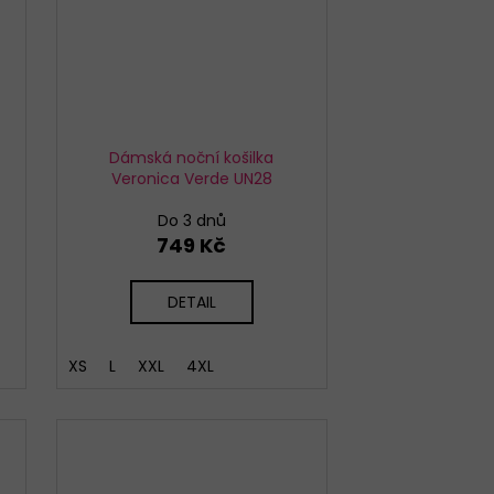
Dámská noční košilka
Veronica Verde UN28
Do 3 dnů
749 Kč
DETAIL
XS
L
XXL
4XL