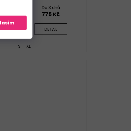
Do 3 dnů
775 Kč
lasím
DETAIL
S
XL