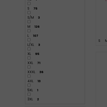
S
75
S/M
3
M
126
L
107
S
L/XL
3
XL
95
XXL
71
XXXL
36
4XL
13
5XL
1
3XL
2