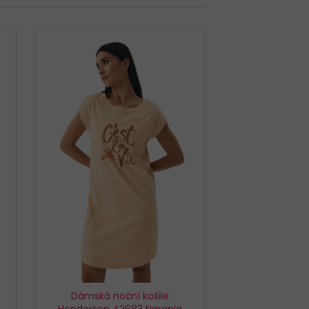
EX SIMPLE BÉŽOVÉ
Dámská noční košile
Henderson 42683 Naranja