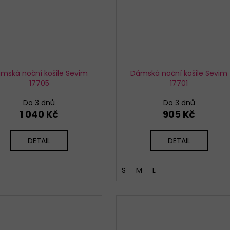
mská noční košile Sevim
Dámská noční košile Sevim
17705
17701
Do 3 dnů
Do 3 dnů
1 040 Kč
905 Kč
DETAIL
DETAIL
S
M
L