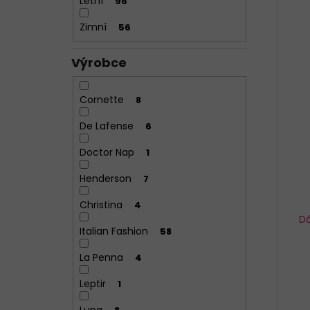
Letní
96
Zimní
56
Výrobce
Cornette
8
De Lafense
6
Doctor Nap
1
Henderson
7
Christina
4
Dá
Italian Fashion
58
La Penna
4
Leptir
1