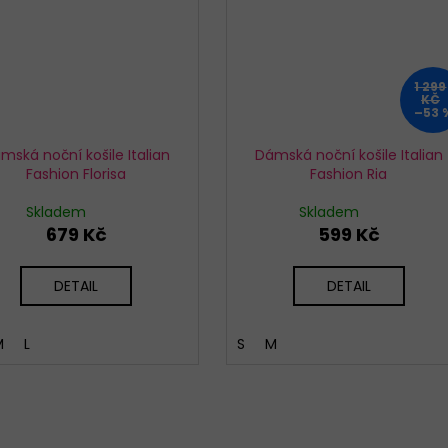
1 299
KČ
–53 
mská noční košile Italian
Dámská noční košile Italian
Fashion Florisa
Fashion Ria
Skladem
Skladem
679 Kč
599 Kč
DETAIL
DETAIL
M
L
S
M