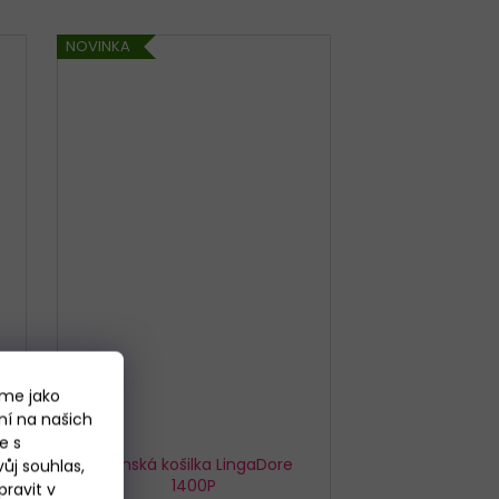
NOVINKA
áme jako
ní na našich
%
e s
Dámská košilka LingaDore
ůj souhlas,
1400P
ravit v