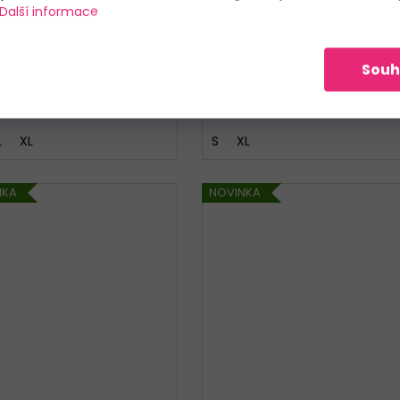
Další informace
Skladem
Skladem
799 Kč
399 Kč
od
Souh
DETAIL
DETAIL
L
XL
S
XL
NKA
NOVINKA