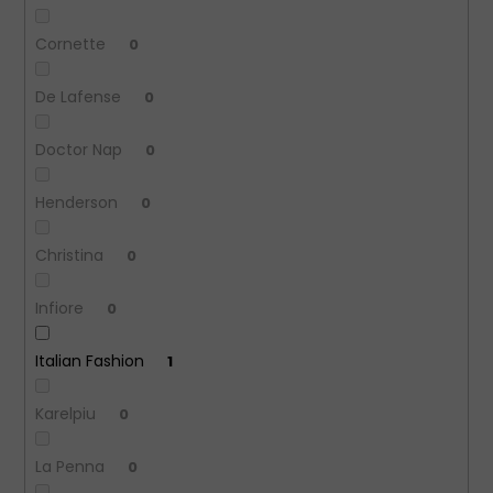
Cornette
0
De Lafense
0
Doctor Nap
0
Henderson
0
Christina
0
Infiore
0
Italian Fashion
1
Karelpiu
0
La Penna
0