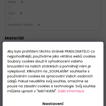
Sielei
0
Taro
0
Veronica Verde
0
Materiál
100% bavlna
1
Aby bylo prohlížení těchto stránek PRADLONATELO co
nejpohodlnější, používáme jako většina webů cookies.
Soubory cookies slouží k vyhodnocení vašeho
viskóza
0
brouzdání na našich stránkách a pomáhají nám je
vylepšovat. Kliknutím na „SOUHLASÍM“ souhlasíte s
bavlna/polyamid
0
používáním cookies ke zpracování Vašich osobních
údajů. Pokud neudělíte svůj souhlas, omezíme se
95% bavlna, 5% polyester
0
pouze na zásadní cookies a technologie. Svůj souhlas
můžete upravit v "NASTAVENÍ".
Další informace
Délka rukávu
Nastavení