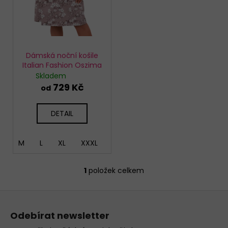
u
k
t
ů
Dámská noční košile
Italian Fashion Oszima
Skladem
729 Kč
od
DETAIL
M
L
XL
XXXL
4XL
1
položek celkem
O
v
Z
l
á
á
Odebírat newsletter
d
p