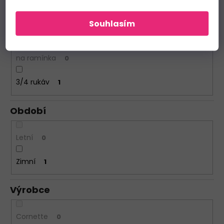
krátký
0
Souhlasím
dlouhý
0
na ramínka
0
3/4 rukáv
1
Období
Letní
0
Zimní
1
Výrobce
Cornette
0