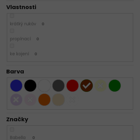
Vlastnosti
krátký rukáv
0
propínací
0
ke kojení
0
Barva
Značky
Babella
0