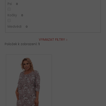
Psi
0
Kočky
0
Medvědi
0
VYMAZAT FILTRY
Položek k zobrazení:
1
V
ý
p
i
s
p
r
o
d