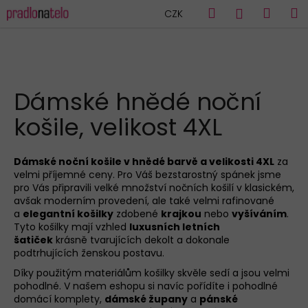
K
Přejít
Hledat
Náku
M
Přihlášen
CZK
na
o
obsah
Zpět
Zpět
košík
š
í
C
k
HLEDAT
o
Dámské hnědé noční
p
košile, velikost 4XL
o
t
ř
Dámské noční košile v hnědé barvě a velikosti 4XL
za
velmi příjemné ceny. Pro Váš bezstarostný spánek jsme
e
pro Vás připravili velké množství nočních košilí v klasickém,
b
avšak moderním provedení, ale také velmi rafinované
u
a
elegantní košilky
zdobené
krajkou
nebo
vyšíváním
.
Tyto košilky mají vzhled
luxusních letních
j
šatiček
krásně tvarujících dekolt a dokonale
e
podtrhujících ženskou postavu.
t
Díky použitým materiálům košilky skvěle sedí a jsou velmi
e
pohodlné. V našem eshopu si navíc pořídíte i pohodlné
domácí komplety,
dámské župany
a
pánské
n