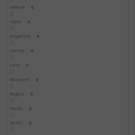
Leilieve
0
Leptir
0
LingaDore
0
Lormar
0
Luna
0
Muydemi
0
Regina
0
Sensis
0
Sevim
0