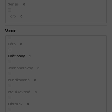
Sensis
0
Taro
0
Vzor
Káro
0
Květinový
1
Jednobarevný
0
Puntíkované
0
Proužkované
0
Obrázek
0