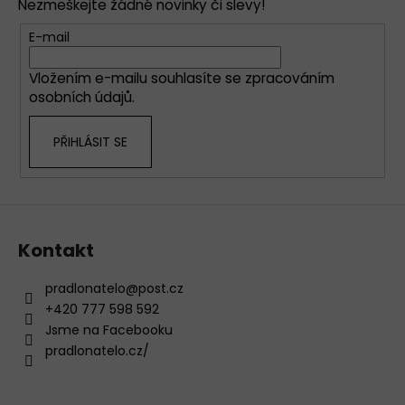
a
Nezmeškejte žádné novinky či slevy!
a
c
t
E-mail
í
í
p
Vložením e-mailu souhlasíte se
zpracováním
r
osobních údajů
.
v
k
PŘIHLÁSIT SE
y
v
ý
p
i
s
Kontakt
u
pradlonatelo
@
post.cz
+420 777 598 592
Jsme na Facebooku
pradlonatelo.cz/