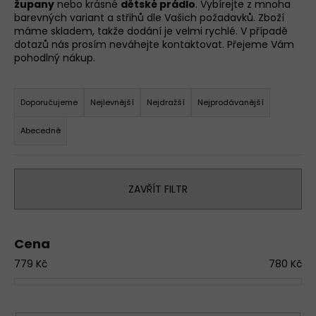
župany
nebo krásné
dětské prádlo
. Vybírejte z mnoha
a
barevných variant a střihů dle Vašich požadavků. Zboží
máme skladem, takže dodání je velmi rychlé. V případě
j
dotazů nás prosím neváhejte kontaktovat. Přejeme Vám
í
pohodlný nákup.
t
Ř
?
a
Doporučujeme
Nejlevnější
Nejdražší
Nejprodávanější
z
D
Abecedně
o
e
p
n
o
í
r
ZAVŘÍT FILTR
p
u
r
č
u
o
Cena
j
d
e
779
Kč
780
Kč
u
m
k
e
t