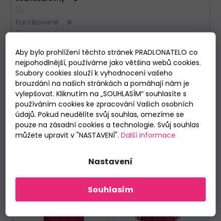
Puntíkované
0
Obrázek
0
Aby bylo prohlížení těchto stránek PRADLONATELO co
nejpohodlnější, používáme jako většina webů cookies.
Soubory cookies slouží k vyhodnocení vašeho
VYMAZAT FILTRY
Položek k zobrazení:
8
brouzdání na našich stránkách a pomáhají nám je
vylepšovat. Kliknutím na „SOUHLASÍM“ souhlasíte s
používáním cookies ke zpracování Vašich osobních
V
NOVINKA
údajů. Pokud neudělíte svůj souhlas, omezíme se
ý
pouze na zásadní cookies a technologie. Svůj souhlas
p
můžete upravit v "NASTAVENÍ".
Další informace
i
s
Nastavení
p
r
Souhlasím
o
d