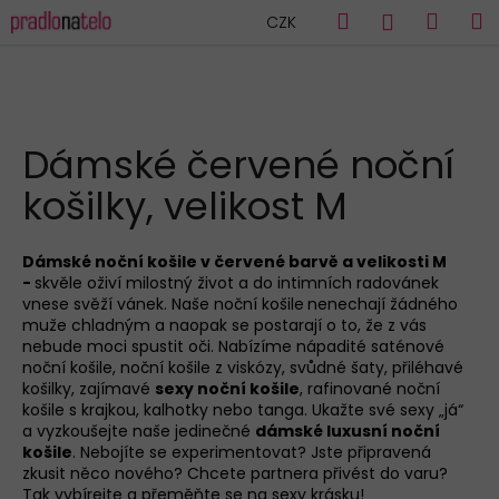
K
Přejít
Hledat
Náku
M
Přihlášen
CZK
na
o
obsah
Zpět
Zpět
košík
š
í
C
k
HLEDAT
o
Dámské červené noční
p
košilky, velikost M
o
t
ř
Dámské noční košile v červené barvě a velikosti M
-
skvěle oživí milostný život a do intimních radovánek
e
vnese svěží vánek. Naše noční košile
nenechají žádného
b
muže chladným a naopak se postarají o to, že z vás
u
nebude moci spustit oči. Nabízíme nápadité saténové
noční košile, noční košile z viskózy, svůdné šaty, přiléhavé
j
košilky, zajímavé
sexy noční košile
, rafinované noční
e
košile s krajkou, kalhotky nebo tanga. Ukažte své sexy „já“
a vyzkoušejte naše jedinečné
dámské luxusní noční
t
košile
. Nebojíte se experimentovat? Jste připravená
e
zkusit něco nového? Chcete partnera přivést do varu?
n
Tak vybírejte a přeměňte se na sexy krásku!