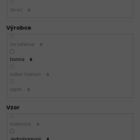
Zimní
0
Výrobce
De Lafense
0
Donna
8
Italian Fashion
0
Leptir
0
Vzor
Květinový
0
Jednobarevný
8