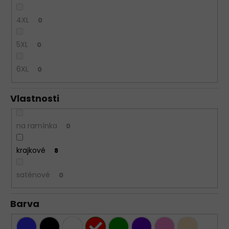
4XL
0
5XL
0
6XL
0
Vlastnosti
na ramínka
0
krajkové
8
saténové
0
Barva