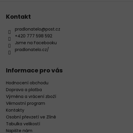
p
i
s
Kontakt
u
pradlonatelo
@
post.cz
+420 777 598 592
Jsme na Facebooku
pradlonatelo.cz/
Informace pro vás
Hodnocení obchodu
Doprava a platba
Výměna a vrácení zboží
Věrnostní program
Kontakty
Osobní převzetí ve Zlíně
Tabulka velikostí
Napište nám