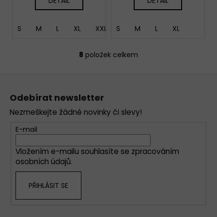
DETAIL
DETAIL
S
M
L
XL
XXL
S
M
L
XL
8
položek celkem
O
v
Z
l
á
á
Odebírat newsletter
d
p
a
Nezmeškejte žádné novinky či slevy!
a
c
t
E-mail
í
í
p
Vložením e-mailu souhlasíte se
zpracováním
r
osobních údajů
.
v
k
PŘIHLÁSIT SE
y
v
ý