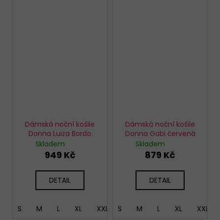
Dámská noční košile
Dámská noční košile
Donna Luiza Bordo
Donna Gabi červená
Skladem
Skladem
949 Kč
879 Kč
DETAIL
DETAIL
S
M
L
XL
XXL
S
M
L
XL
XXL