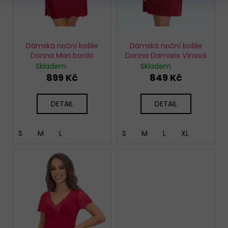
u
k
t
ů
Dámská noční košile
Dámská noční košile
Donna Mari bordo
Donna Damaris Vínová
Skladem
Skladem
899 Kč
849 Kč
DETAIL
DETAIL
S
M
L
S
M
L
XL