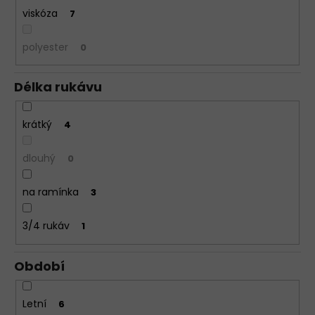
viskóza
7
polyester
0
Délka rukávu
krátký
4
dlouhý
0
na ramínka
3
3/4 rukáv
1
Období
Letní
6