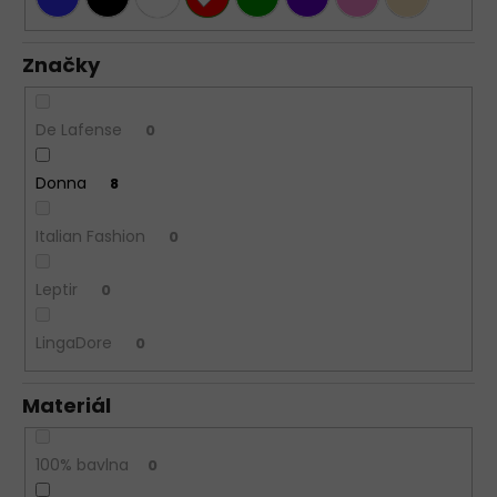
Značky
De Lafense
0
Donna
8
Italian Fashion
0
Leptir
0
LingaDore
0
Materiál
100% bavlna
0