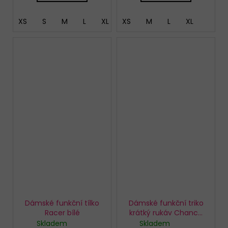
XS
S
M
L
XL
XS
XXL
M
L
XL
Dámské funkční tílko
Dámské funkční triko
Racer bílé
krátký rukáv Chance
810 bílé
Skladem
Skladem