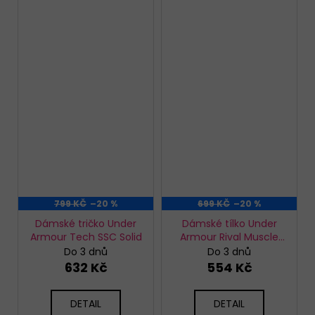
799 KČ
–20 %
699 KČ
–20 %
Dámské tričko Under
Dámské tílko Under
Armour Tech SSC Solid
Armour Rival Muscle
Tank
Do 3 dnů
Do 3 dnů
632 Kč
554 Kč
DETAIL
DETAIL