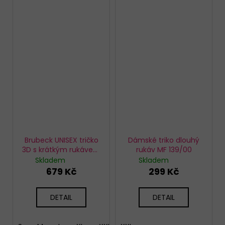
Brubeck UNISEX tričko
Dámské triko dlouhý
3D s krátkým rukávem
rukáv MF 139/00
Multifunctional bílé
Skladem
Skladem
679 Kč
299 Kč
DETAIL
DETAIL