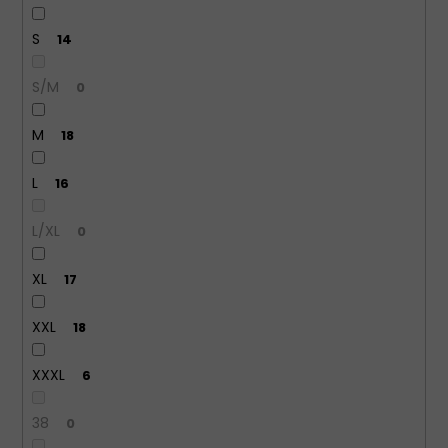
KALHOTKY
S
14
JULIMEX
SIMPLE
BÉŽOVÉ
S/M
0
199
Kč
M
18
L
16
L/XL
0
XL
17
XXL
18
XXXL
6
38
0