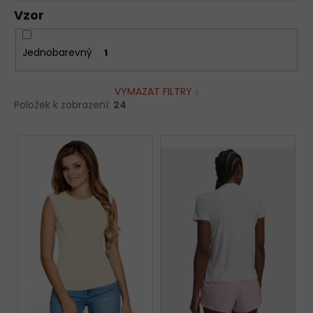
Vzor
Jednobarevný
1
VYMAZAT FILTRY
Položek k zobrazení:
24
V
ý
p
i
s
p
r
o
d
u