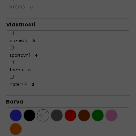
XXS/XS
0
Vlastnosti
bezešvé
3
sportovní
4
termo
3
nátělník
2
Barva