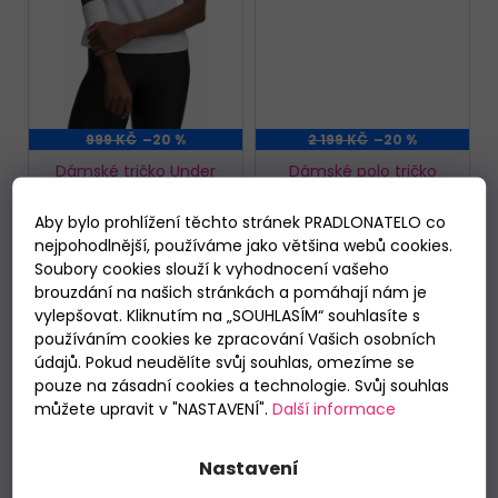
999 KČ
–20 %
2 199 KČ
–20 %
Dámské tričko Under
Dámské polo tričko
Armour Tech Mesh SS
Under Armour Drive
Chill SS Polo
Do 3 dnů
Do 3 dnů
Aby bylo prohlížení těchto stránek PRADLONATELO co
791 Kč
1 740 Kč
nejpohodlnější, používáme jako většina webů cookies.
Soubory cookies slouží k vyhodnocení vašeho
brouzdání na našich stránkách a pomáhají nám je
DETAIL
DETAIL
vylepšovat. Kliknutím na „SOUHLASÍM“ souhlasíte s
používáním cookies ke zpracování Vašich osobních
údajů. Pokud neudělíte svůj souhlas, omezíme se
XS
S
M
L
XXL
XS
S
M
L
XL
pouze na zásadní cookies a technologie. Svůj souhlas
můžete upravit v "NASTAVENÍ".
Další informace
Nastavení