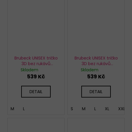
Brubeck UNISEX tričko
Brubeck UNISEX tričko
3D bez rukávů
3D bez rukávů
Multifunctional černé
Multifunctional bílé
Skladem
Skladem
539 Kč
539 Kč
DETAIL
DETAIL
M
L
S
M
L
XL
XXL