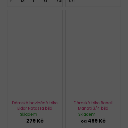
S
M
L
XL
XXL
XXL
Dámské bavlněné triko
Dámské triko Babell
Eldar Natasza bílá
Manati 3/4 bílá
Skladem
Skladem
279 Kč
499 Kč
od