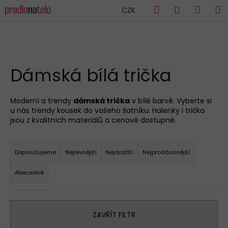
K
Přejít
Hledat
Náku
M
Přihlášen
CZK
na
o
obsah
Zpět
Zpět
košík
š
í
C
k
HLEDAT
o
Dámská bílá trička
p
o
Moderní a trendy
dámská trička
v bílé barvě. Vyberte si
t
u nás trendy kousek do vašeho šatníku. Halenky i trička
ř
jsou z kvalitních materiálů a cenově dostupné.
e
Ř
b
a
Doporučujeme
Nejlevnější
Nejdražší
Nejprodávanější
u
z
j
Abecedně
e
e
n
t
í
e
ZAVŘÍT FILTR
p
n