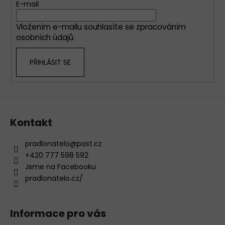
t
E-mail
í
í
p
Vložením e-mailu souhlasíte se
zpracováním
r
osobních údajů
.
v
k
PŘIHLÁSIT SE
y
v
ý
p
i
s
Kontakt
u
pradlonatelo
@
post.cz
+420 777 598 592
Jsme na Facebooku
pradlonatelo.cz/
Informace pro vás