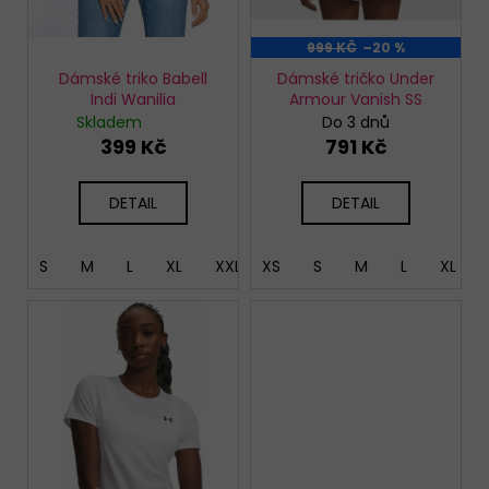
k
t
999 KČ
–20 %
ů
Dámské triko Babell
Dámské tričko Under
Indi Wanilia
Armour Vanish SS
Skladem
Do 3 dnů
399 Kč
791 Kč
DETAIL
DETAIL
S
M
L
XL
XXL
XS
S
M
L
XL