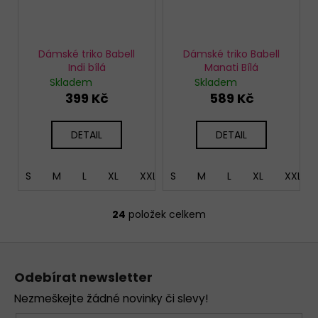
Dámské triko Babell
Dámské triko Babell
Indi bílá
Manati Bílá
Skladem
Skladem
399 Kč
589 Kč
DETAIL
DETAIL
S
M
L
XL
XXL
S
XXXL
M
L
XL
XXL
24
položek celkem
O
v
Z
l
á
á
Odebírat newsletter
d
p
a
Nezmeškejte žádné novinky či slevy!
a
c