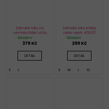
Dámské triko na
Dámské triko krátký
ramínka Eldar Lotta
rukáv Leptir 406/01
bílé
Skladem
Skladem
379 Kč
299 Kč
DETAIL
DETAIL
S
L
S
M
L
XL