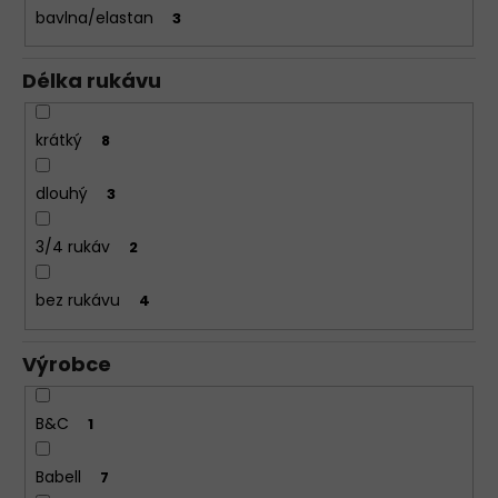
bavlna/elastan
3
Délka rukávu
krátký
8
dlouhý
3
3/4 rukáv
2
bez rukávu
4
Výrobce
B&C
1
Babell
7