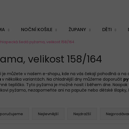
MA
NOČNÍ KOŠILE
ŽUPANY
DĚTI
hlapecká šedá pyžama, velikost 158/164
Co potřebujete najít?
ma, velikost 158/164
t si je můžete v našem e-shopu, kde na vás čekají pohodlná a n
a
v několika variantách. Na chladnější dny můžeme doporučit
p
HLEDAT
mné teplíčko. Tyto pyžama je možné nosit i během dne. Naopak 
čkovi pyžamo, nezapomeňte ani na papuče nebo dětské šlapky,
Doporučujeme
poručujeme
Nejlevnější
Nejdražší
Nejprodávan