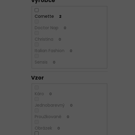
Výrobce
Cornette
2
Doctor Nap
0
Christina
0
Italian Fashion
0
Sensis
0
Vzor
Káro
0
Jednobarevný
0
Proužkované
0
Obrázek
0