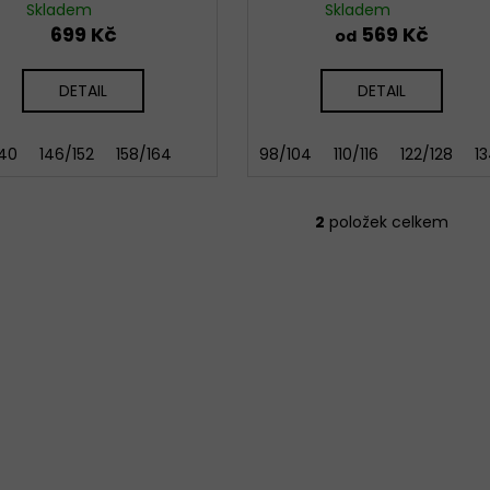
Skladem
Skladem
699 Kč
569 Kč
od
DETAIL
DETAIL
140
146/152
158/164
98/104
110/116
122/128
1
2
položek celkem
O
v
l
á
d
a
c
í
p
r
v