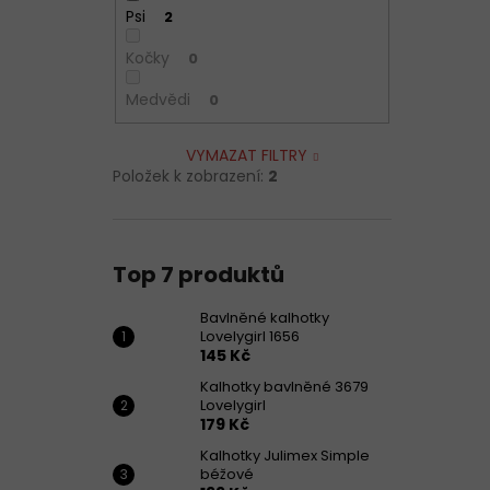
Psi
2
Kočky
0
Medvědi
0
VYMAZAT FILTRY
Položek k zobrazení:
2
Top 7 produktů
Bavlněné kalhotky
Lovelygirl 1656
145 Kč
Kalhotky bavlněné 3679
Lovelygirl
179 Kč
Kalhotky Julimex Simple
béžové