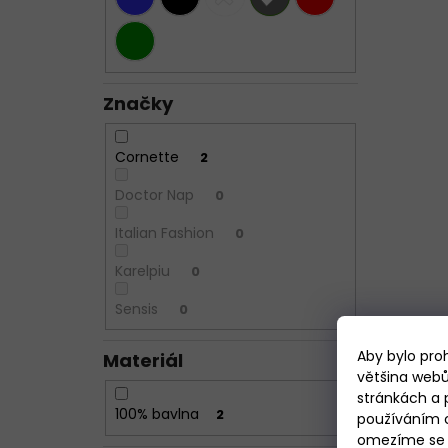
Značky
Cornette
2
Doctor Nap
0
Italian Fashion
0
Karelpiu
0
Sensis
0
Aby bylo pro
Materiál
většina webů
stránkách a 
100% bavlna
2
používáním c
omezíme se p