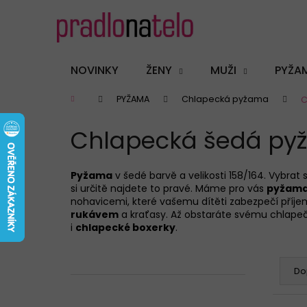
K
Přejít
na
o
obsah
Zpět
Zpět
š
do
do
í
NOVINKY
ŽENY
MUŽI
PYŽA
k
obchodu
obchodu
Domů
PYŽAMA
Chlapecká pyžama
C
Chlapecká šedá pyža
Pyžama
v šedé barvě a velikosti 158/164. Vybra
si určitě najdete to pravé. Máme pro vás
pyžam
nohavicemi, které vašemu dítěti zabezpečí příje
rukávem
a kraťasy. Až obstaráte svému chlape
i
chlapecké boxerky
.
P
Ř
o
a
Do
s
z