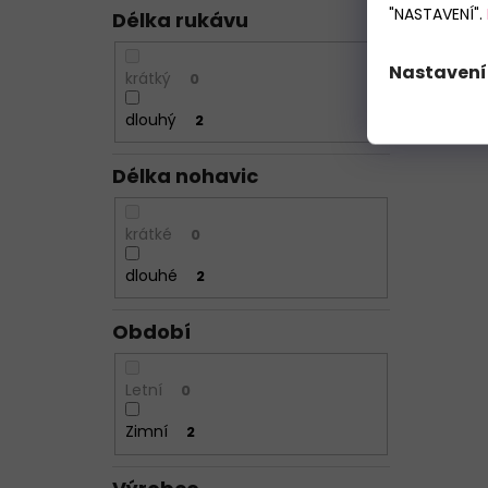
"NASTAVENÍ".
Délka rukávu
Nastavení
krátký
0
dlouhý
2
Délka nohavic
krátké
0
dlouhé
2
Období
Letní
0
Zimní
2