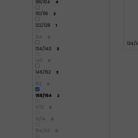
98/104
4
110/116
2
122/128
1
134
0
134/
134/140
3
140
0
146/152
3
152
0
158/164
2
11/12
0
13/14
0
164/XS
0