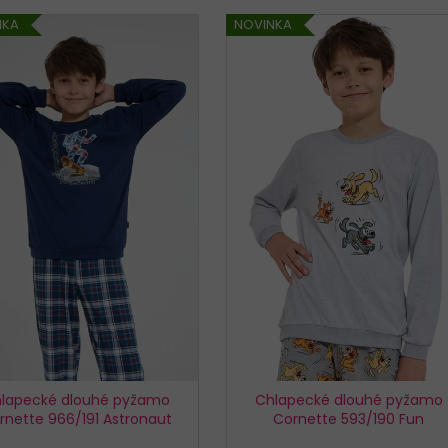
NKA
NOVINKA
KALHOTKY BAVLNĚNÉ 3679 LOVELYGIRL
KALHOTKY JULIM
179 Kč
199 Kč
lapecké dlouhé pyžamo
Chlapecké dlouhé pyžamo
rnette 966/191 Astronaut
Cornette 593/190 Fun