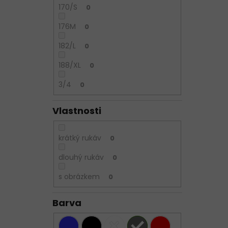
170/S
0
176M
0
182/L
0
188/XL
0
3/4
0
Vlastnosti
krátký rukáv
0
dlouhý rukáv
0
s obrázkem
0
Barva