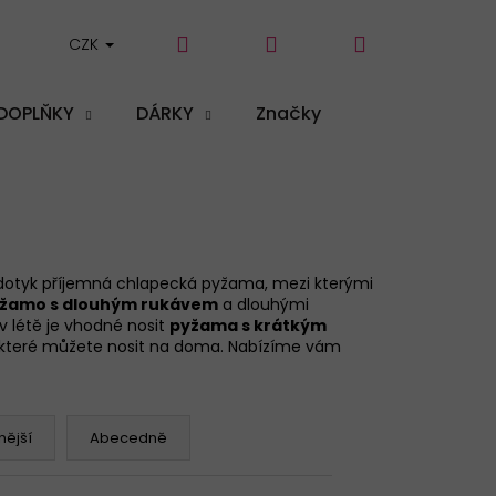
Hledat
Přihlášení
Nákupní
CZK
DOPLŇKY
DÁRKY
Značky
košík
a dotyk příjemná chlapecká pyžama, mezi kterými
yžamo
s dlouhým rukávem
a dlouhými
v létě je vhodné nosit
pyžama
s krátkým
 které můžete nosit na doma. Nabízíme vám
ější
Abecedně