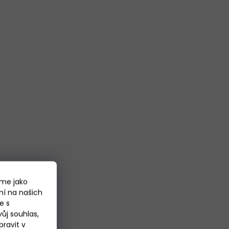
áme jako
ní na našich
e s
ůj souhlas,
ravit v