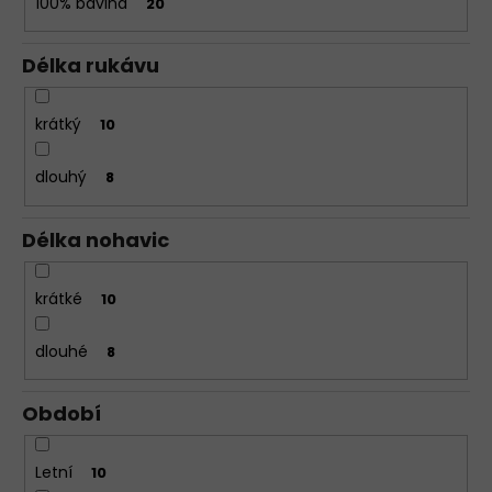
100% bavlna
20
Délka rukávu
krátký
10
dlouhý
8
Délka nohavic
krátké
10
dlouhé
8
Období
Letní
10