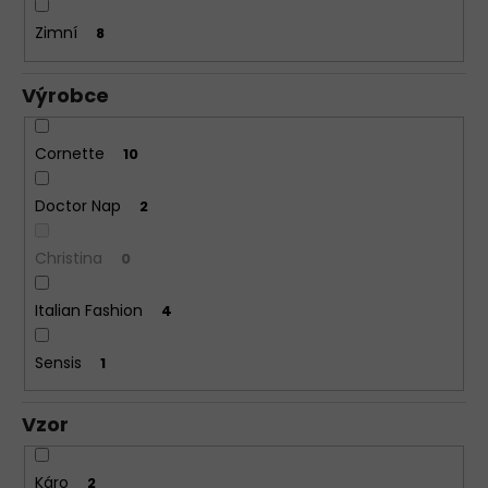
Zimní
8
Výrobce
Cornette
10
Doctor Nap
2
Christina
0
Italian Fashion
4
Sensis
1
Vzor
Káro
2