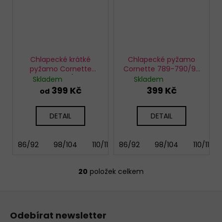
Chlapecké krátké
Chlapecké pyžamo
pyžamo Cornette
Cornette 789-790/96
789-790/99
Blue Dock
Skladem
Skladem
Caribbean
399 Kč
399 Kč
od
DETAIL
DETAIL
86/92
98/104
110/116
86/92
122/128
98/104
134/140
110/116
146/
20
položek celkem
O
v
Z
l
á
á
Odebírat newsletter
d