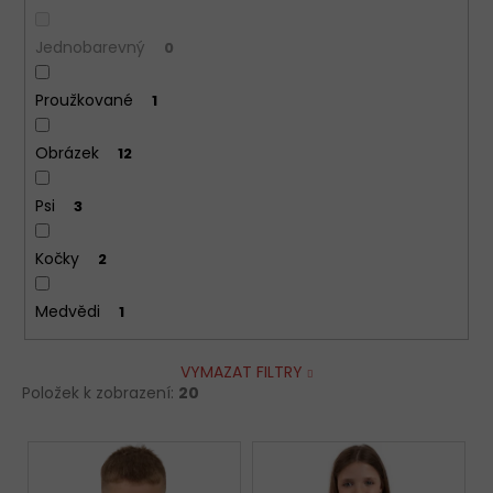
Jednobarevný
0
Proužkované
1
Obrázek
12
Psi
3
Kočky
2
Medvědi
1
VYMAZAT FILTRY
Položek k zobrazení:
20
V
ý