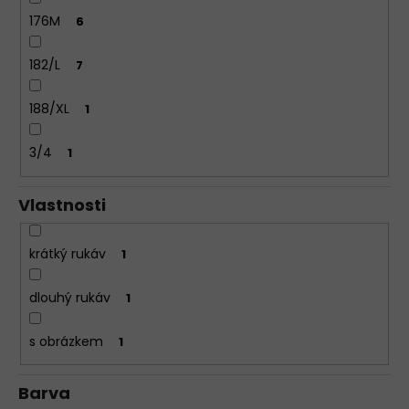
176M
6
182/L
7
188/XL
1
3/4
1
Vlastnosti
krátký rukáv
1
dlouhý rukáv
1
s obrázkem
1
Barva