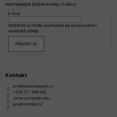
p
a
Nezmeškejte žádné novinky či slevy!
a
c
t
E-mail
í
í
p
Vložením e-mailu souhlasíte se
zpracováním
r
osobních údajů
.
v
k
PŘIHLÁSIT SE
y
v
ý
p
i
s
Kontakt
u
pradlonatelo
@
post.cz
+420 777 598 592
Jsme na Facebooku
pradlonatelo.cz/