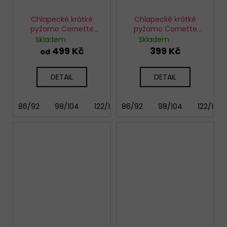
Chlapecké krátké
Chlapecké krátké
pyžamo Cornette
pyžamo Cornette
801/111 Marine
789-790/98 Camper
Skladem
Skladem
499 Kč
399 Kč
od
DETAIL
DETAIL
86/92
98/104
122/128
86/92
134/140
98/104
146/152
122/128