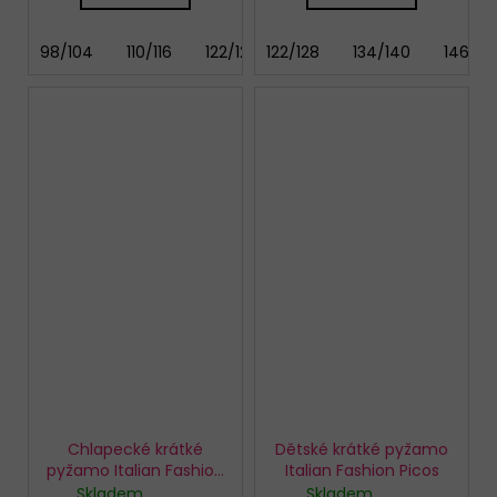
98/104
110/116
122/128
122/128
134/140
134/140
146/15
Chlapecké krátké
Dětské krátké pyžamo
pyžamo Italian Fashion
Italian Fashion Picos
Anatre
Skladem
Skladem