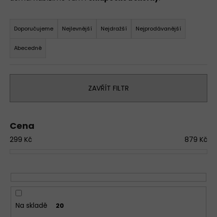
a
Ř
j
a
Doporučujeme
Nejlevnější
Nejdražší
Nejprodávanější
í
z
t
Abecedně
e
?
n
í
D
ZAVŘÍT FILTR
p
o
r
p
o
o
Cena
r
d
u
299
Kč
879
Kč
u
č
k
u
t
j
e
ů
m
e
Na skladě
20