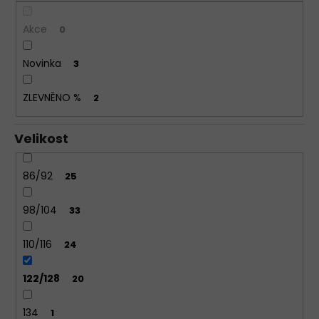
BAVLNĚNÉ
Akce
KALHOTKY
0
LOVELYGIRL
6651
Novinka
3
155
Kč
ZLEVNĚNO %
2
Velikost
86/92
25
98/104
33
110/116
24
122/128
20
134
1