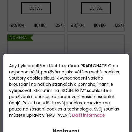
DETAIL
DETAIL
98/104
110/116
122/128
98/104
134/140
110/116
146/152
122/128
158
NOVINKA
Aby bylo prohlížení těchto stránek PRADLONATELO co
nejpohodlnější, používáme jako většina webů cookies.
Soubory cookies slouží k vyhodnocení vašeho
brouzdání na našich stránkách a pomáhají nám je
vylepšovat. Kliknutím na „SOUHLASÍM“ souhlasíte s
používáním cookies ke zpracování Vašich osobních
údajů. Pokud neudělíte svůj souhlas, omezíme se
pouze na zásadní cookies a technologie. Svůj souhlas
můžete upravit v "NASTAVENÍ".
Další informace
Nastavení
Chlapecké dlouhé
Chlapecké krátké