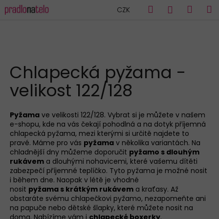
K
Přejít
Hledat
Náku
M
Přihlášen
CZK
na
o
obsah
Zpět
Zpět
košík
š
í
C
k
HLEDAT
o
Chlapecká pyžama -
p
velikost 122/128
o
t
ř
Pyžama
ve velikosti 122/128. Vybrat si je můžete v našem
e-shopu, kde na vás čekají pohodlná a na dotyk příjemná
e
chlapecká pyžama, mezi kterými si určitě najdete to
b
pravé. Máme pro vás
pyžama
v několika variantách. Na
u
chladnější dny můžeme doporučit
pyžamo
s dlouhým
rukávem
a dlouhými nohavicemi, které vašemu dítěti
j
zabezpečí příjemné teplíčko. Tyto pyžama je možné nosit
e
i během dne. Naopak v létě je vhodné
nosit
pyžama
s krátkým rukávem
a kraťasy. Až
t
obstaráte svému chlapečkovi pyžamo, nezapomeňte ani
e
na papuče nebo dětské šlapky, které můžete nosit na
n
doma. Nabízíme vám i
chlapecké boxerky
.