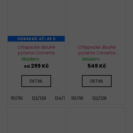
OD
549 KČ
AŽ
–45 %
Chlapecké dlouhé
Chlapecké dlouhé
pyžamo Cornette
pyžamo Cornette
593/171 Winter
593/179 Big Boss
Skladem
Skladem
299 Kč
549 Kč
od
DETAIL
DETAIL
110/116
122/128
134/140
110/116
158/164
122/128