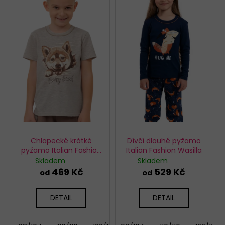
p
i
s
p
r
o
d
u
k
t
ů
Chlapecké krátké
Dívčí dlouhé pyžamo
pyžamo Italian Fashion
Italian Fashion Wasilla
Shiba
Skladem
Skladem
469 Kč
529 Kč
od
od
DETAIL
DETAIL