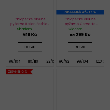
OD
559 KČ
AŽ
–46 %
Chlapecké dlouhé
Chlapecké dlouhé
pyžamo Italian Fashion
pyžamo Cornette
Gordo - vínové
593/173 Dog
Skladem
Skladem
619 Kč
299 Kč
od
DETAIL
DETAIL
98/104
110/116
122/128
86/92
98/104
122/128
ZLEVNĚNO %