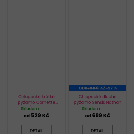
OD
879 KČ
AŽ
–27 %
Chlapecké krátké
Chlapecké dlouhé
pyžamo Cornette
pyžamo Sensis Nathan
798/120 Fishing
Skladem
Skladem
529 Kč
699 Kč
od
od
DETAIL
DETAIL