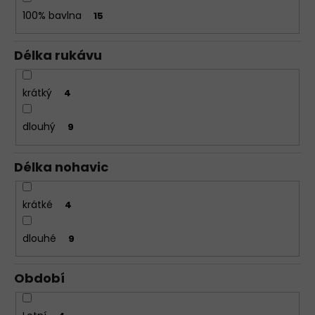
100% bavlna
15
Délka rukávu
krátký
4
dlouhý
9
Délka nohavic
krátké
4
dlouhé
9
Období