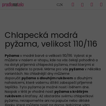
K
Přejít
Hledat
Náku
M
Přihlášen
CZK
na
o
obsah
Zpět
Zpět
košík
š
í
C
k
HLEDAT
o
Chlapecká modrá
p
pyžama, velikost 110/116
o
t
ř
Pyžama
v modré barvě a velikosti 110/116. Vybrat si je
můžete v našem e-shopu, kde na vás čekají pohodlná a
e
na dotyk příjemná chlapecká pyžama, mezi kterými si
b
určitě najdete to pravé. Máme pro vás
pyžama
v několika
u
variantách. Na chladnější dny můžeme
doporučit
pyžamo
s dlouhým rukávem
a dlouhými
j
nohavicemi, které vašemu dítěti zabezpečí příjemné
e
teplíčko. Tyto pyžama je možné nosit i během dne.
Naopak v létě je vhodné nosit
pyžama
s krátkým
t
rukávem
a kraťasy. Až obstaráte svému chlapečkovi
e
pyžamo, nezapomeňte ani na papuče nebo dětské
n
šlapky, které můžete nosit na doma. Nabízíme vám