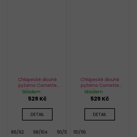
Chlapecké dlouhé
Chlapecké dlouhé
pyžamo Cornette
pyžamo Cornette
478/162 Work zone
478/159 Winner
Skladem
Skladem
529 Kč
529 Kč
DETAIL
DETAIL
86/92
98/104
110/116
110/116