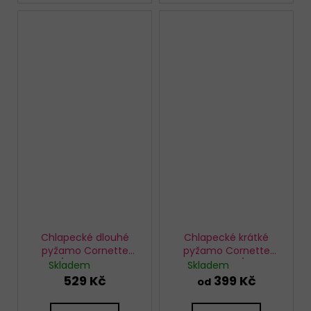
Chlapecké dlouhé
Chlapecké krátké
pyžamo Cornette
pyžamo Cornette
477/147 My Game
789-790/99
Skladem
Skladem
Caribbean
529 Kč
399 Kč
od