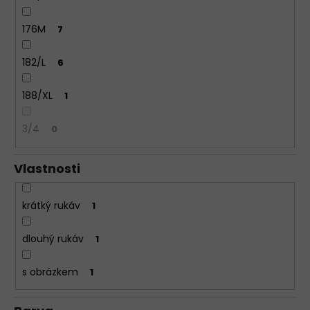
176M
7
182/L
6
188/XL
1
3/4
0
Vlastnosti
krátký rukáv
1
dlouhý rukáv
1
s obrázkem
1