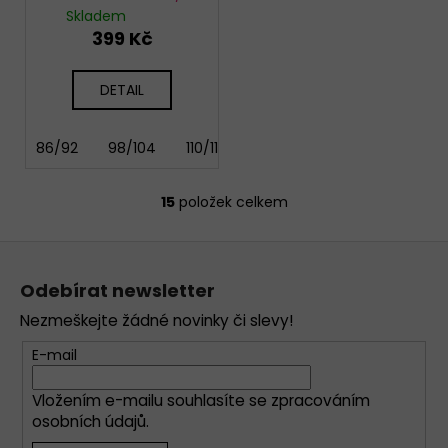
Blue Dock
Skladem
399 Kč
DETAIL
86/92
98/104
110/116
122/128
15
položek celkem
O
v
Z
l
á
á
Odebírat newsletter
d
p
a
Nezmeškejte žádné novinky či slevy!
a
c
t
E-mail
í
í
p
Vložením e-mailu souhlasíte se
zpracováním
r
osobních údajů
.
v