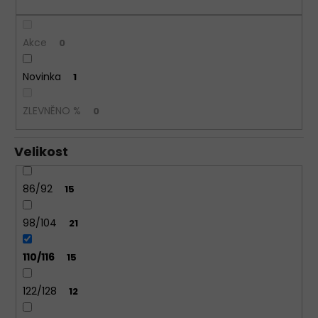
BAVLNĚNÉ
KALHOTKY
LOVELYGIRL
Akce
0
1656
145
Novinka
1
Kč
ZLEVNĚNO %
0
Velikost
86/92
15
98/104
21
110/116
15
122/128
12