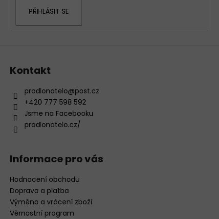
k
PŘIHLÁSIT SE
y
v
ý
p
i
s
Kontakt
u
pradlonatelo
@
post.cz
+420 777 598 592
Jsme na Facebooku
pradlonatelo.cz/
Informace pro vás
Hodnocení obchodu
Doprava a platba
Výměna a vrácení zboží
Věrnostní program