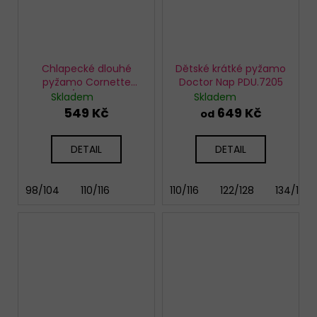
Chlapecké dlouhé
Dětské krátké pyžamo
pyžamo Cornette
Doctor Nap PDU.7205
593/181 Cool 2
Skladem
Skladem
549 Kč
649 Kč
od
DETAIL
DETAIL
98/104
110/116
110/116
122/128
134/140