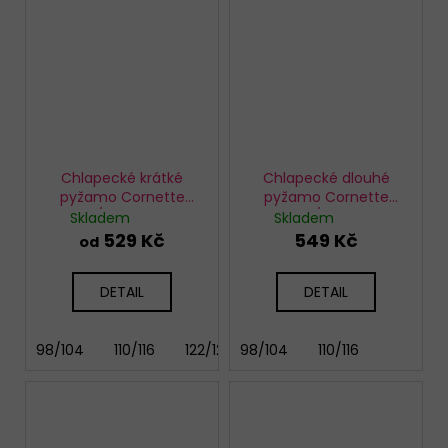
Chlapecké krátké
Chlapecké dlouhé
pyžamo Cornette
pyžamo Cornette
798/120 Fishing
267/158 Ski
Skladem
Skladem
529 Kč
549 Kč
od
DETAIL
DETAIL
98/104
110/116
122/128
98/104
134/140
110/116