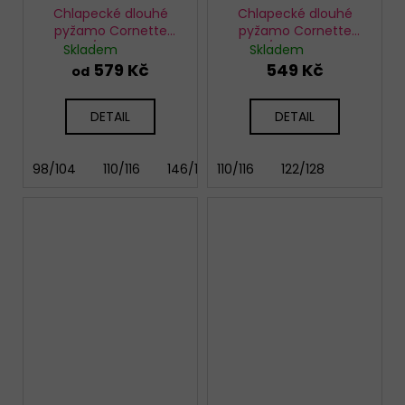
Chlapecké dlouhé
Chlapecké dlouhé
pyžamo Cornette
pyžamo Cornette
966/178 Boxer
593/179 Big Boss
Skladem
Skladem
579 Kč
549 Kč
od
DETAIL
DETAIL
98/104
110/116
146/152
110/116
158/164
122/128