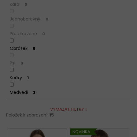
Káro
0
Jednobarevný
0
Proužkované
0
Obrázek
9
Psi
0
Kočky
1
Medvědi
3
VYMAZAT FILTRY
Položek k zobrazení:
15
V
NOVINKA