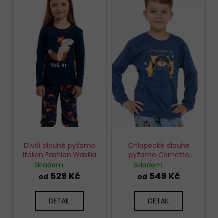
ý
p
i
s
p
r
o
d
u
k
t
ů
Dívčí dlouhé pyžamo
Chlapecké dlouhé
Italian Fashion Wasilla
pyžamo Cornette
593/188 Bat 3
Skladem
Skladem
529 Kč
549 Kč
od
od
DETAIL
DETAIL