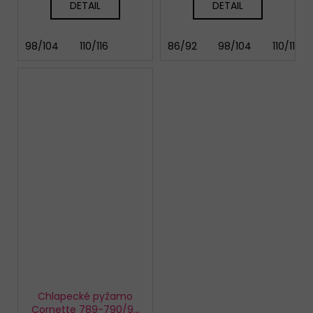
DETAIL
DETAIL
98/104
110/116
86/92
98/104
110/116
Chlapecké pyžamo
Cornette 789-790/96