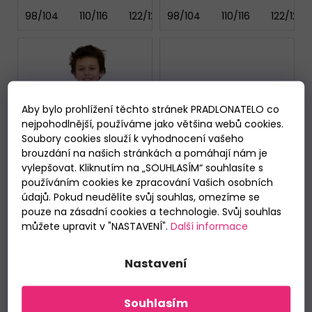
98/104
110/116
122/128
98/104
134/140
110/116
122/128
Aby bylo prohlížení těchto stránek PRADLONATELO co
nejpohodlnější, používáme jako většina webů cookies.
Soubory cookies slouží k vyhodnocení vašeho
brouzdání na našich stránkách a pomáhají nám je
vylepšovat. Kliknutím na „SOUHLASÍM“ souhlasíte s
používáním cookies ke zpracování Vašich osobních
údajů. Pokud neudělíte svůj souhlas, omezíme se
pouze na zásadní cookies a technologie. Svůj souhlas
můžete upravit v "NASTAVENÍ".
Další informace
Nastavení
Chlapecké krátké
Chlapecké dlouhé
pyžamo Cornette
pyžamo Italian Fashion
790/125 Crocodiles
Gordo - vínové
Skladem
Skladem
Souhlasím
479 Kč
619 Kč
od