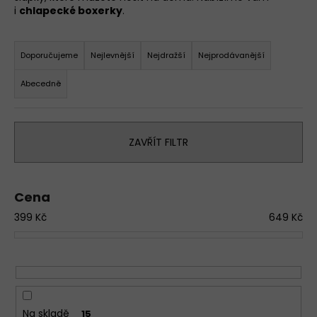
i
chlapecké boxerky
.
a
j
Ř
í
a
Doporučujeme
Nejlevnější
Nejdražší
Nejprodávanější
t
z
Abecedně
?
e
n
D
í
o
ZAVŘÍT FILTR
p
p
r
o
o
r
Cena
u
d
č
399
Kč
649
Kč
u
u
k
j
t
e
ů
m
e
Na skladě
15