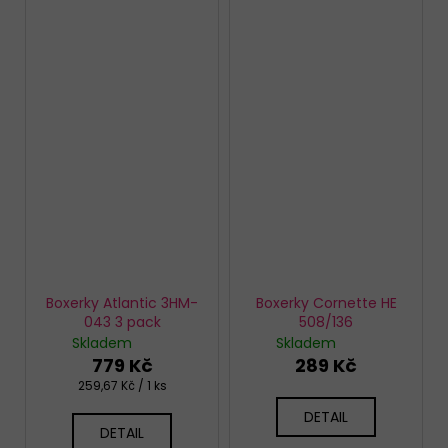
Boxerky Atlantic 3HM-
Boxerky Cornette HE
043 3 pack
508/136
Skladem
Skladem
779 Kč
289 Kč
Měrná
259,67 Kč / 1 ks
cena:
DETAIL
DETAIL