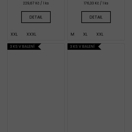
Měrná
Měrná
229,67 Kč / 1 ks
176,33 Kč / 1 ks
cena:
cena:
DETAIL
DETAIL
XXL
XXXL
M
XL
XXL
3 KS V BALENÍ
3 KS V BALENÍ