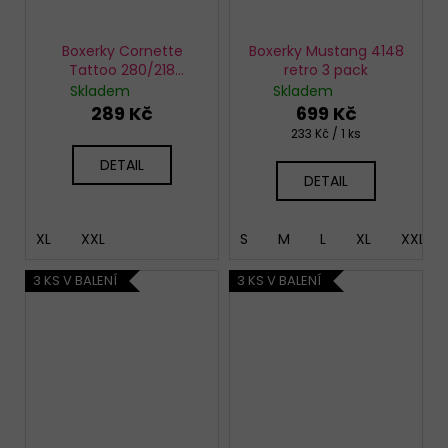
Boxerky Cornette
Boxerky Mustang 4148
Tattoo 280/218
retro 3 pack
Coconut
Skladem
Skladem
289 Kč
699 Kč
Měrná
233 Kč / 1 ks
cena:
DETAIL
DETAIL
XL
XXL
S
M
L
XL
XXL
3 KS V BALENÍ
3 KS V BALENÍ