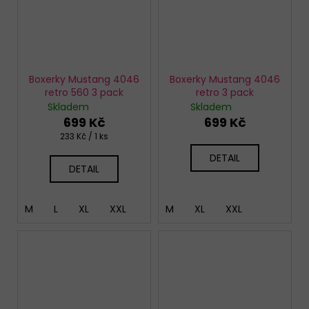
Boxerky Mustang 4046
Boxerky Mustang 4046
retro 560 3 pack
retro 3 pack
Skladem
Skladem
699 Kč
699 Kč
Měrná
233 Kč / 1 ks
cena:
DETAIL
DETAIL
M
L
XL
XXL
M
XL
XXL