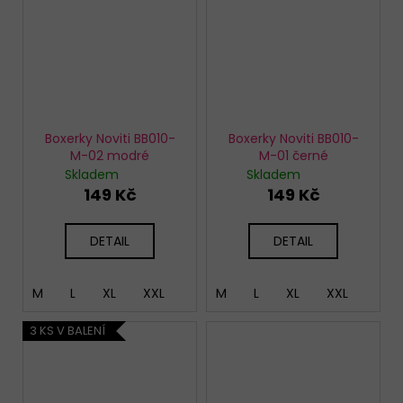
Boxerky Noviti BB010-
Boxerky Noviti BB010-
M-02 modré
M-01 černé
Skladem
Skladem
149 Kč
149 Kč
DETAIL
DETAIL
M
L
XL
XXL
M
L
XL
XXL
3 KS V BALENÍ