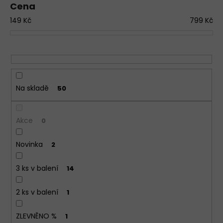
Cena
d
a
149
Kč
799
Kč
u
j
k
í
t
t
ů
?
D
Na skladě
50
o
p
o
Akce
0
r
u
Novinka
2
č
u
3 ks v balení
14
j
e
2 ks v balení
1
m
e
ZLEVNĚNO %
1