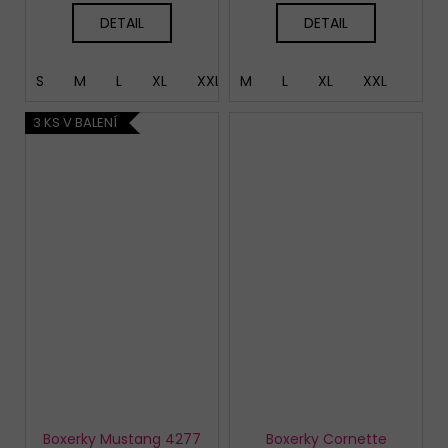
DETAIL
DETAIL
S
M
L
XL
XXL
M
L
XL
XXL
3 KS V BALENÍ
Boxerky Mustang 4277
Boxerky Cornette