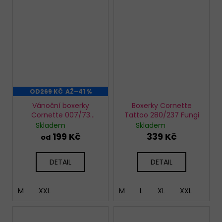
OD
269 KČ
AŽ
–41 %
Vánoční boxerky
Boxerky Cornette
Cornette 007/73
Tattoo 280/237 Fungi
Angry
Skladem
Skladem
199 Kč
339 Kč
od
DETAIL
DETAIL
M
XXL
M
L
XL
XXL