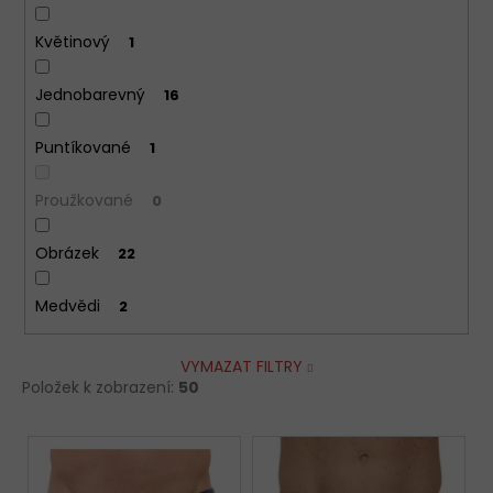
Květinový
1
Jednobarevný
16
Puntíkované
1
Proužkované
0
Obrázek
22
Medvědi
2
VYMAZAT FILTRY
Položek k zobrazení:
50
V
ý