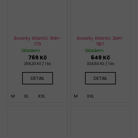
Boxerky Atlantic 3MH-
Boxerky Atlantic 2MH-
179
1187
Skladem
Skladem
769 Kč
649 Kč
Měrná
Měrná
256,33 Kč / 1 ks
324,50 Kč / 1 ks
cena:
cena:
DETAIL
DETAIL
M
XL
XXL
M
XXL