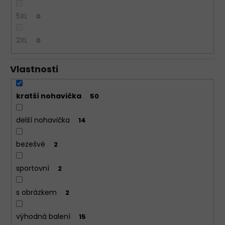
5XL
0
2XL
0
Vlastnosti
kratší nohavička
50
delší nohavička
14
bezešvé
2
sportovní
2
s obrázkem
2
výhodná balení
15