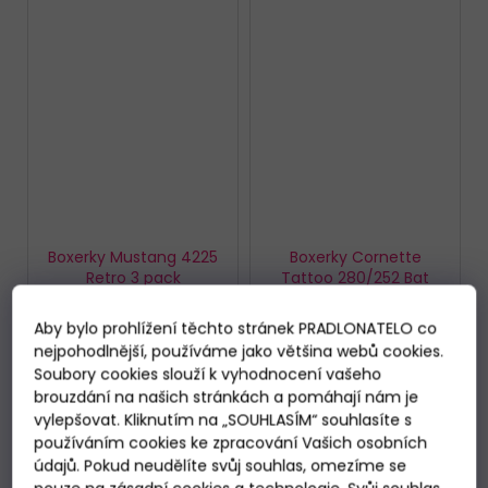
Boxerky Mustang 4225
Boxerky Cornette
Retro 3 pack
Tattoo 280/252 Bat
Skladem
Skladem
699 Kč
339 Kč
Aby bylo prohlížení těchto stránek PRADLONATELO co
nejpohodlnější, používáme jako většina webů cookies.
Soubory cookies slouží k vyhodnocení vašeho
DETAIL
DETAIL
brouzdání na našich stránkách a pomáhají nám je
vylepšovat. Kliknutím na „SOUHLASÍM“ souhlasíte s
používáním cookies ke zpracování Vašich osobních
M
L
XL
XXL
XXL
údajů. Pokud neudělíte svůj souhlas, omezíme se