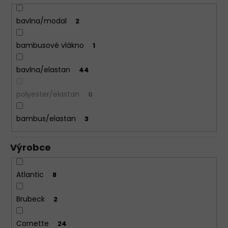
bavlna/modal
2
bambusové vlákno
1
bavlna/elastan
44
polyester/elastan
0
bambus/elastan
3
Výrobce
Atlantic
8
Brubeck
2
Cornette
24