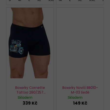
Boxerky Cornette
Boxerky Noviti BB010-
Tattoo 280/257
M-03 šedé
Legend rider
Skladem
Skladem
339 Kč
149 Kč