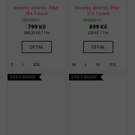
Boxerky Atlantic 3HM-
Boxerky Atlantic 3HM-
184 3 pack
174 3 pack
Skladem
Skladem
799 Kč
699 Kč
Měrná
Měrná
266,33 Kč / 1 ks
233 Kč / 1 ks
cena:
cena:
DETAIL
DETAIL
S
L
XXL
M
L
XL
XXL
3 KS V BALENÍ
2 KS V BALENÍ