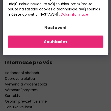
údajů. Pokud neudělíte svůj souhlas, omezíme se
BAVLNĚNÉ
pouze na zásadní cookies a technologie. Svůj souhlas
KALHOTKY
můžete upravit v "NASTAVENÍ".
Další informace
LOVELYGIRL
Kontakt
6651
155
Nastavení
pradlonatelo
@
post.cz
Kč
+420 777 598 592
Jsme na Facebooku
Souhlasím
pradlonatelo.cz/
Informace pro vás
Hodnocení obchodu
Doprava a platba
Výměna a vrácení zboží
Věrnostní program
Kontakty
Osobní převzetí ve Zlíně
Tabulka velikostí