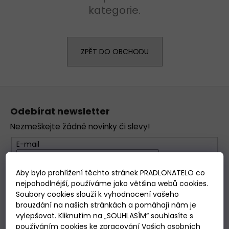
kategorie.
a
j
í
t
ZPĚT DO OBCHODU
?
D
Z
o
á
p
Odebírat newsletter
p
o
Nezmeškejte žádné novinky či slevy!
a
r
t
u
E-mail
č
í
u
Vložením e-mailu souhlasíte se
zpracováním
Aby bylo prohlížení těchto stránek PRADLONATELO co
j
osobních údajů
.
nejpohodlnější, používáme jako většina webů cookies.
e
Soubory cookies slouží k vyhodnocení vašeho
m
PŘIHLÁSIT SE
brouzdání na našich stránkách a pomáhají nám je
e
vylepšovat. Kliknutím na „SOUHLASÍM“ souhlasíte s
používáním cookies ke zpracování Vašich osobních