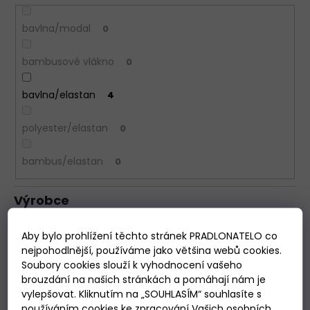
bavlna/modal
0
bambusové vlákno
0
bavlna/elastan
4
polyester/elastan
0
bambus/elastan
0
Výrobce
Aby bylo prohlížení těchto stránek PRADLONATELO co
Atlantic
0
nejpohodlnější, používáme jako většina webů cookies.
Soubory cookies slouží k vyhodnocení vašeho
Brubeck
4
brouzdání na našich stránkách a pomáhají nám je
vylepšovat. Kliknutím na „SOUHLASÍM“ souhlasíte s
Cornette
0
používáním cookies ke zpracování Vašich osobních