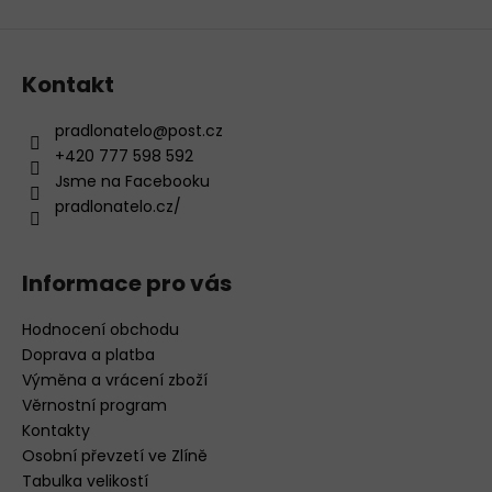
ý
p
i
s
Kontakt
u
pradlonatelo
@
post.cz
+420 777 598 592
Jsme na Facebooku
pradlonatelo.cz/
Informace pro vás
Hodnocení obchodu
Doprava a platba
Výměna a vrácení zboží
Věrnostní program
Kontakty
Osobní převzetí ve Zlíně
Tabulka velikostí