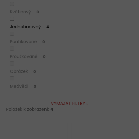
Květinový
0
Jednobarevný
4
Puntíkované
0
Proužkované
0
Obrázek
0
Medvědi
0
VYMAZAT FILTRY
Položek k zobrazení:
4
V
ý