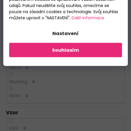
údajů. Pokud neudělíte svůj souhlas, omezíme se
pouze na zásadní cookies a technologie. Svůj souhlas
Henderson
0
můžete upravit v "NASTAVENÍ".
Další informace
Italian Fashion
0
Nastavení
John Frank
0
Souhlasím
Julimex
0
Lama
0
Mustang
0
Noviti
0
Vzor
Káro
0