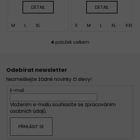
DETAIL
DETAIL
M
L
XL
S
M
L
XL
XXL
4
položek celkem
O
v
Z
l
á
á
Odebírat newsletter
d
p
a
Nezmeškejte žádné novinky či slevy!
a
c
t
E-mail
í
í
p
Vložením e-mailu souhlasíte se
zpracováním
r
osobních údajů
.
v
k
PŘIHLÁSIT SE
y
v