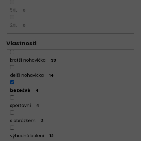
5XL
0
2XL
0
Vlastnosti
kratší nohavička
33
delší nohavička
14
bezešvé
4
sportovní
4
s obrázkem
2
výhodná balení
12